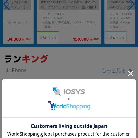
 (MGHP3J/A) 64GB
iPhone16 Pro A3292 (MYN13J/A) 25
iPhone16 Pro A329
ten版SIMフリー】
6GB ホワイトチタニウム 【国内版SI
6GB ブラックチタ
Mフリー】
Mフリー】
メーカー：Apple
メーカー：Apple
発売日：2024/09
発売日：2024/09
付属品: 本体のみ
付属品: 箱/USB Type-C to Lightningケーブル/SIMカードツール/マニュアル
付属品: 箱/USB-C充電ケーブル(1m)/SIMカードツール
在庫数：1
在庫数：1
中古Bランク
中古Aランク
159,800
34,800
(税込)
(税込)
円
円
もっと見る
iPhone