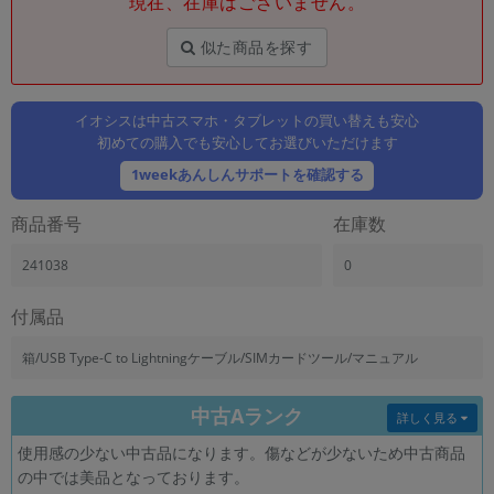
現在、在庫はございません。
「iPhone」「Xperia」「Galaxy」など
メーカー
似た商品を探す
製造、販売メーカーの絞り込み
「Apple」「SONY」「SHARP」など
イオシスは中古スマホ・タブレットの買い替えも安心
機能・特徴
初めての購入でも安心してお選びいただけます
商品の搭載機能による絞り込み
「5G対応」「防水」「ワンセグ」など
1weekあんしんサポートを確認する
ドライブ
商品番号
在庫数
ドライブの絞り込み
241038
0
ランク
商品状態の絞り込み
「新品」「未使用」「中古」など
付属品
CPU
箱/USB Type-C to Lightningケーブル/SIMカードツール/マニュアル
CPUの絞り込み
中古Aランク
OS
詳しく見る
OSの絞り込み
使用感の少ない中古品になります。傷などが少ないため中古商品
の中では美品となっております。
メモリ