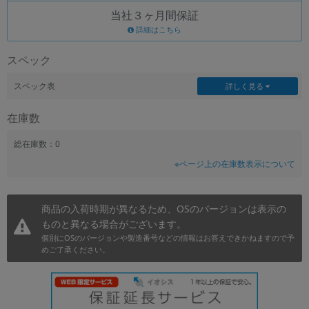
当社３ヶ月間保証
~
詳細はこちら
容量
スペック
~
スペック表
詳しく見る
モニタサイズ
在庫数
~
総在庫数：0
※ページ上の在庫数表示について
価格
円 ～
円
商品の入荷時期が異なるため、OSのバージョンは表示の
ものと異なる場合がございます。
個別にOSのバージョンや製造番号などの情報はお答えできかねますので予
発売日
めご了承ください。
月 から
年
月 まで
年