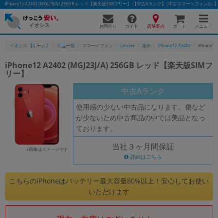
iPhone12 A2402 (MGJ23J/A) 256GB レッド【楽天版SIMフリー】 【中古Aランク】|中古スマートフォン
お問合せ
店舗案内
メニュー
ガイド
カート
イオシス 【ホーム】
商品一覧
スマートフォン
iphone
楽天
iPhone12 A2402
iPhone1
iPhone12 A2402 (MGJ23J/A) 256GB レッド【楽天版SIMフ
リー】
かんたんパソコン検索に切り替える
中古Aランク
使用感の少ない中古品になります。傷など
フリーワード
が少ないため中古商品の中では美品となっ
ております。
除外ワード
当社３ヶ月間保証
人気の検索ワード：
Let's note
EliteBook
MacBook
※画像はイメージです
詳細はこちら
カテゴリー
商品ジャンルの絞り込み
こちらのiPhoneはバッテリー最大容量80%以上！安心してお使い
「スマートフォン」「タブレット」など
いただけます
シリーズ
商品シリーズ名・ブランド名の絞り込み。