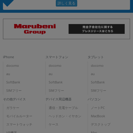
iPhone
スマートフォン
タブレット
docomo
docomo
docomo
au
au
au
SoftBank
SoftBank
SoftBank
SIMフリー
SIMフリー
SIMフリー
その他デバイス
デバイス周辺機器
パソコン
ガラケー
通信・充電ケーブル
ノートPC
モバイルルーター
ヘッドホン・イヤホン
MacBook
スマートウォッチ
ケース
デスクトップ
VR機器
Mac