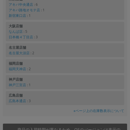
アキバ中央通店
: 6
アキバ路地オモテ店
: 1
新宿東口店
: 1
大阪店舗
なんば店
: 5
日本橋４丁目店
: 3
名古屋店舗
名古屋大須店
: 2
福岡店舗
福岡天神店
: 2
神戸店舗
神戸三宮店
: 1
広島店舗
広島本通店
: 3
※ページ上の在庫数表示について
商品の入荷時期が異なるため、OSのバージョンは表示の