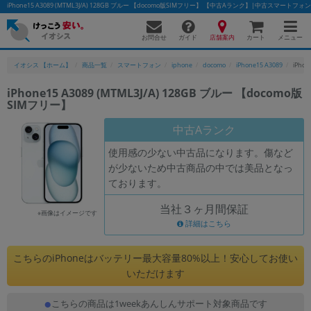
iPhone15 A3089 (MTML3J/A) 128GB ブルー 【docomo版SIMフリー】 【中古Aランク】|中古スマート
お問合せ
店舗案内
メニュー
ガイド
カート
イオシス 【ホーム】
商品一覧
スマートフォン
iphone
docomo
iPhone15 A3089
iPho
iPhone15 A3089 (MTML3J/A) 128GB ブルー 【docomo版
SIMフリー】
かんたんパソコン検索に切り替える
中古Aランク
使用感の少ない中古品になります。傷など
フリーワード
が少ないため中古商品の中では美品となっ
ております。
除外ワード
当社３ヶ月間保証
人気の検索ワード：
Let's note
EliteBook
MacBook
※画像はイメージです
詳細はこちら
カテゴリー
商品ジャンルの絞り込み
こちらのiPhoneはバッテリー最大容量80%以上！安心してお使い
「スマートフォン」「タブレット」など
いただけます
シリーズ
こちらの商品は1weekあんしんサポート対象商品です
商品シリーズ名・ブランド名の絞り込み。