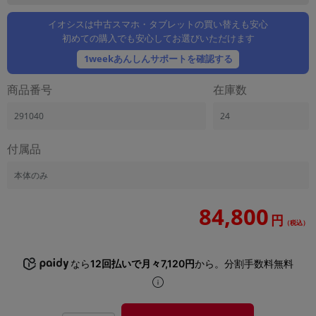
「iPhone」「Xperia」「Galaxy」など
イオシスは中古スマホ・タブレットの買い替えも安心
メーカー
初めての購入でも安心してお選びいただけます
製造、販売メーカーの絞り込み
「Apple」「SONY」「SHARP」など
1weekあんしんサポートを確認する
機能・特徴
商品番号
在庫数
商品の搭載機能による絞り込み
「5G対応」「防水」「ワンセグ」など
291040
24
ドライブ
付属品
ドライブの絞り込み
ランク
本体のみ
商品状態の絞り込み
「新品」「未使用」「中古」など
84,800
円
（税込）
CPU
CPUの絞り込み
なら
12回払いで月々7,120円
から。分割手数料無料
OS
OSの絞り込み
メモリ