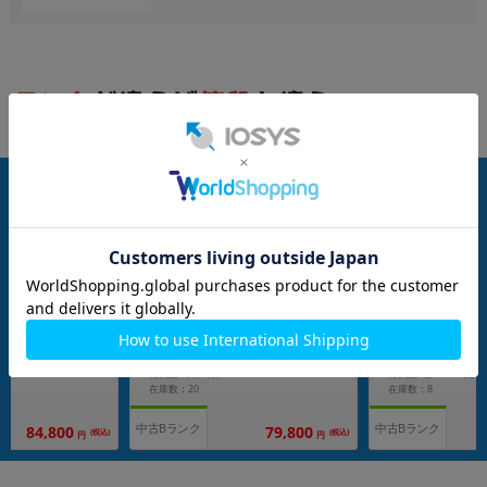
nanoSIM
128GB
nanoSIM
128GB
 (MTML3J/A) 128GB
iPhone15 A3089 (MTMH3J/A) 128GB
iPhone15 A3089 (
o版SIMフリー】
ブラック 【docomo版SIMフリー】
ブラック 【doco
メーカー：Apple
メーカー：Apple
発売日：2023/09
発売日：2023/09
付属品: 本体のみ
在庫数：20
在庫数：8
中古Bランク
中古Bランク
84,800
79,800
(税込)
(税込)
円
円