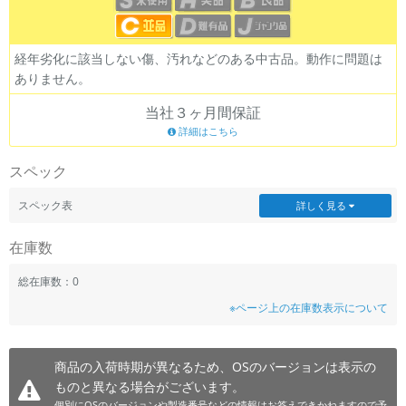
~
経年劣化に該当しない傷、汚れなどのある中古品。動作に問題は
容量
ありません。
~
当社３ヶ月間保証
詳細はこちら
モニタサイズ
スペック
~
スペック表
詳しく見る
価格
在庫数
円 ～
円
総在庫数：0
※ページ上の在庫数表示について
発売日
月 から
年
商品の入荷時期が異なるため、OSのバージョンは表示の
ものと異なる場合がございます。
月 まで
年
個別にOSのバージョンや製造番号などの情報はお答えできかねますので予