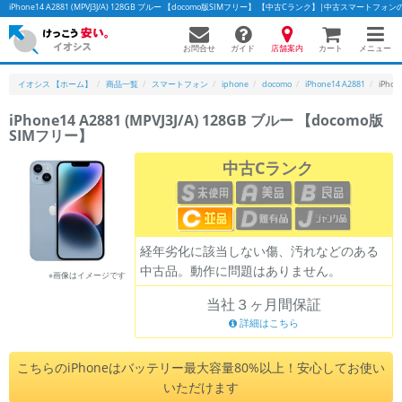
iPhone14 A2881 (MPVJ3J/A) 128GB ブルー 【docomo版SIMフリー】 【中古Cランク】|中古スマートフ
お問合せ
店舗案内
メニュー
ガイド
カート
イオシス 【ホーム】
商品一覧
スマートフォン
iphone
docomo
iPhone14 A2881
iPho
iPhone14 A2881 (MPVJ3J/A) 128GB ブルー 【docomo版
SIMフリー】
かんたんパソコン検索に切り替える
中古Cランク
フリーワード
除外ワード
経年劣化に該当しない傷、汚れなどのある
中古品。動作に問題はありません。
人気の検索ワード：
Let's note
EliteBook
MacBook
※画像はイメージです
当社３ヶ月間保証
カテゴリー
詳細はこちら
商品ジャンルの絞り込み
「スマートフォン」「タブレット」など
こちらのiPhoneはバッテリー最大容量80%以上！安心してお使い
シリーズ
いただけます
商品シリーズ名・ブランド名の絞り込み。