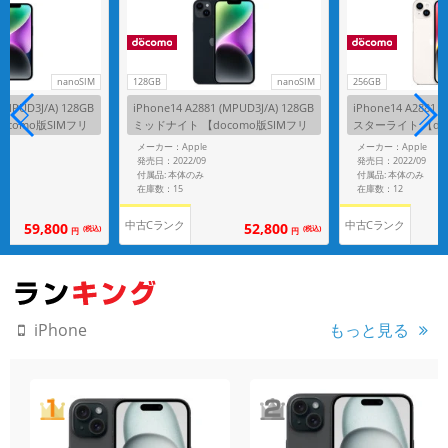
nanoSIM
128GB
nanoSIM
256GB
 (MPUD3J/A) 128GB
iPhone14 A2881 (MPUD3J/A) 128GB
iPhone14 A2881 (
ocomo版SIMフリ
ミッドナイト 【docomo版SIMフリ
スターライト 【do
ー】
ー】
メーカー：Apple
メーカー：Apple
発売日：2022/09
発売日：2022/09
付属品: 本体のみ
付属品: 本体のみ
在庫数：15
在庫数：12
中古Cランク
中古Cランク
59,800
52,800
(税込)
(税込)
円
円
もっと見る
iPhone