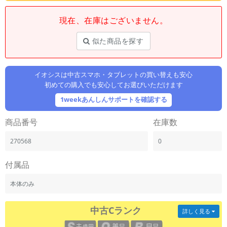
「iPhone」「Xperia」「Galaxy」など
現在、在庫はございません。
メーカー
製造、販売メーカーの絞り込み
「Apple」「SONY」「SHARP」など
似た商品を探す
機能・特徴
商品の搭載機能による絞り込み
イオシスは中古スマホ・タブレットの買い替えも安心
「5G対応」「防水」「ワンセグ」など
初めての購入でも安心してお選びいただけます
ドライブ
1weekあんしんサポートを確認する
ドライブの絞り込み
商品番号
在庫数
ランク
商品状態の絞り込み
270568
0
「新品」「未使用」「中古」など
CPU
付属品
CPUの絞り込み
本体のみ
OS
OSの絞り込み
中古Cランク
詳しく見る
メモリ