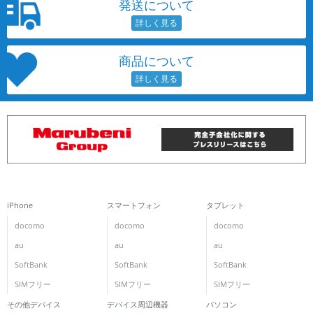
発送について
商品について
iPhone
スマートフォン
タブレット
docomo
docomo
docomo
au
au
au
SoftBank
SoftBank
SoftBank
SIMフリー
SIMフリー
SIMフリー
その他デバイス
デバイス周辺機器
パソコン