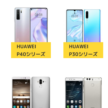
商品シリーズ名・ブランド名の絞り込み。
Let's note
dynabook
Thinkpad
LAVIE
FMV
macbook
Inspiron
aspire
機能・特徴
HUAWEI
HUAWEI
商品の搭載機能による絞り込み
P40シリーズ
P30シリーズ
Webカメラ内蔵
ランク
商品状態の絞り込み
新品/未使用
Aランク
Bラ
未使用
中古
新品