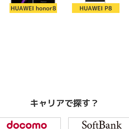
Core i7
Core i5
Core i3
そ
HUAWEI honor8
HUAWEI P8
メモリ
~
omeOS
その他
モニタサイズ
~
発売日
キャリアで探す？
月
年
月
年