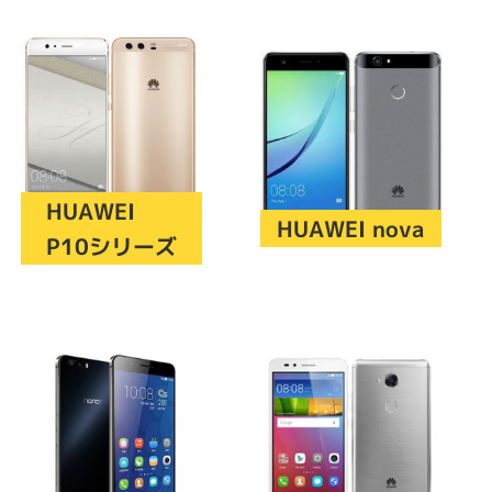
sonic
FUJITSU
Lenovo
HUAWEI
HUAWEI nova
P10シリーズ
DVD-ROM
DVD±RW
Ryzen 7
Ryzen 5
Core i9