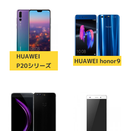
製造、販売メーカーの絞り込み
Pana
TOSHIBA
Apple
SONY
VAIO
Asus
HP
ドライブ
HUAWEI
HUAWEI honor9
ドライブの絞り込み
P20シリーズ
DVD-マルチ
BD-ROM
BD−R
DVDスーパーマルチ
その他
CPU
CPUの絞り込み
Apple M1
Apple M2
ンク
Cランク
Ryzen 9