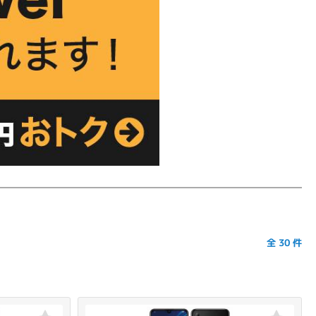
全
30
件