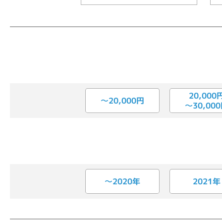
各項目のチェックボックスは「or検索」となります。
ただし機能別のみ「and検索」となります。
20,000
〜20,000円
〜30,00
〜2020年
2021年