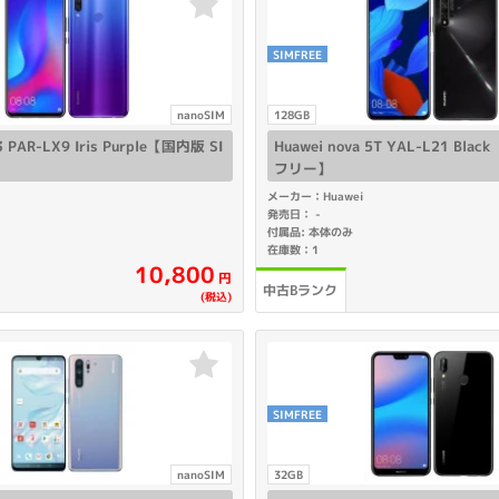
SIMFREE
nanoSIM
128GB
3 PAR-LX9 Iris Purple【国内版 SI
Huawei nova 5T YAL-L21 Bla
フリー】
メーカー：Huawei
発売日：
-
付属品: 本体のみ
在庫数：1
10,800
円
中古Bランク
(税込)
SIMFREE
nanoSIM
32GB