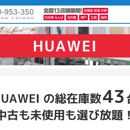
HUAWEI
かんたんパソコン検索に切り替える
カテゴリー
商品ジャンルの絞り込み
43
ノートPC
デスクPC
モニター
HUAWEI の総在庫数
中古も未使用も選び放題
メーカー