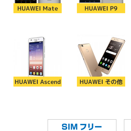
アウトレット
HUAWEI Mate
HUAWEI P9
OS
OSの絞り込み
Chr
Win 11
Win 10
MacOS
Win 7
Win 8
容量
~
HUAWEI Ascend
HUAWEI その他
価格
円 ～
円