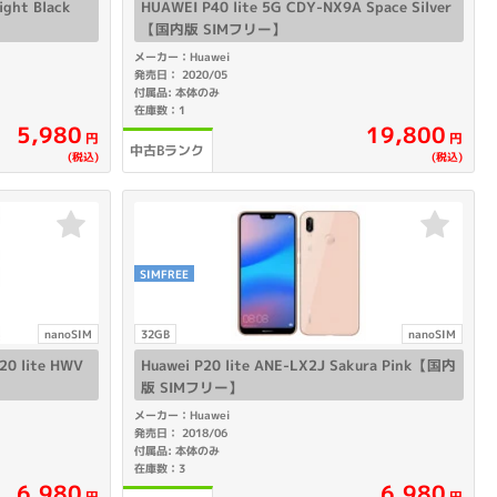
ight Black
HUAWEI P40 lite 5G CDY-NX9A Space Silver
【国内版 SIMフリー】
メーカー：Huawei
発売日： 2020/05
付属品: 本体のみ
在庫数：1
5,980
19,800
円
円
中古Bランク
(税込)
(税込)
SIMFREE
nanoSIM
32GB
nanoSIM
 lite HWV
Huawei P20 lite ANE-LX2J Sakura Pink【国内
版 SIMフリー】
メーカー：Huawei
発売日： 2018/06
付属品: 本体のみ
在庫数：3
6,980
6,980
円
円