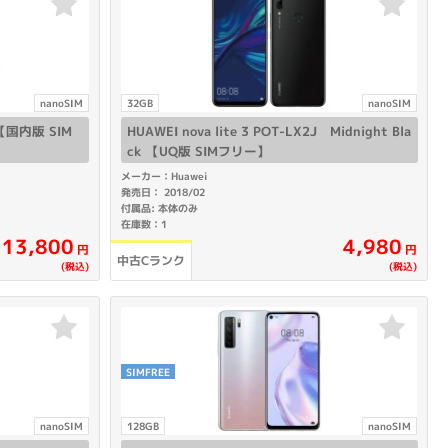
nanoSIM
32GB
nanoSIM
ck【国内版 SIM
HUAWEI nova lite 3 POT-LX2J Midnight Bla
ck 【UQ版 SIMフリー】
メーカー：Huawei
発売日： 2018/02
付属品: 本体のみ
在庫数：1
13,800
4,980
円
円
中古Cランク
(税込)
(税込)
SIMFREE
nanoSIM
128GB
nanoSIM