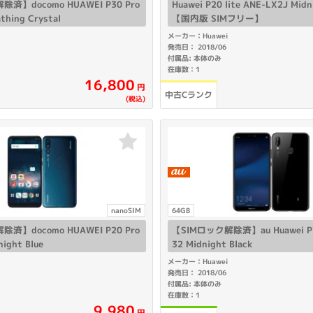
済】docomo HUAWEI P30 Pro
Huawei P20 lite ANE-LX2J Midn
thing Crystal
【国内版 SIMフリー】
メーカー：Huawei
発売日： 2018/06
付属品: 本体のみ
在庫数：1
16,800
円
中古Cランク
(税込)
nanoSIM
64GB
済】docomo HUAWEI P20 Pro
【SIMロック解除済】au Huawei P20
ight Blue
32 Midnight Black
メーカー：Huawei
発売日： 2018/06
付属品: 本体のみ
在庫数：1
9,980
円