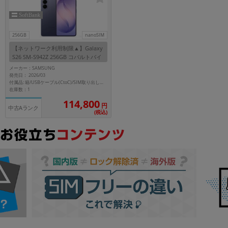
~
容量
256GB
nanoSIM
【ネットワーク利用制限▲】Galaxy
~
S26 SM-S942Z 256GB コバルトバイ
オレット【SoftBank版 SIMフリー】
メーカー：SAMSUNG
発売日： 2026/03
モニタサイズ
付属品: 箱/USBケーブル(CtoC)/SIM取り出し用ピン/クイックスタートガイド
在庫数：1
~
114,800
円
中古Aランク
(税込)
価格
円 ～
円
発売日
月 から
年
月 まで
年