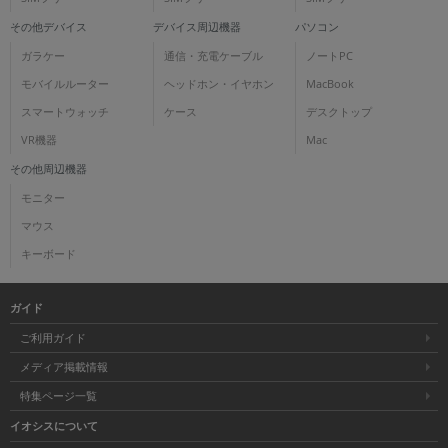
その他デバイス
デバイス周辺機器
パソコン
ガラケー
通信・充電ケーブル
ノートPC
モバイルルーター
ヘッドホン・イヤホン
MacBook
スマートウォッチ
ケース
デスクトップ
VR機器
Mac
その他周辺機器
モニター
マウス
キーボード
ガイド
ご利用ガイド
メディア掲載情報
特集ページ一覧
イオシスについて