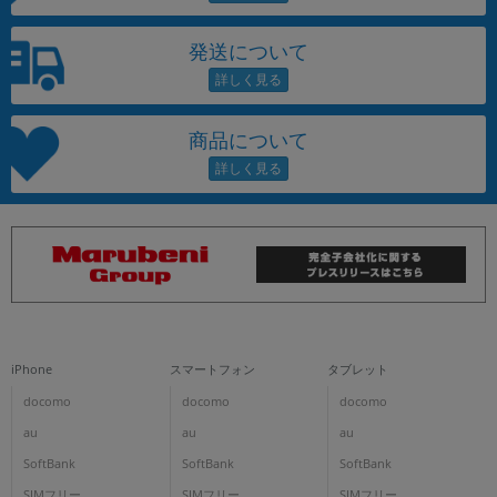
発送について
商品について
iPhone
スマートフォン
タブレット
docomo
docomo
docomo
au
au
au
SoftBank
SoftBank
SoftBank
SIMフリー
SIMフリー
SIMフリー