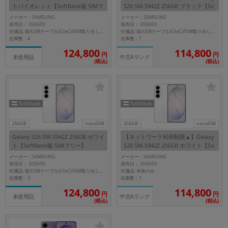
トバイオレット【SoftBank版 SIMフ
S26 SM-S942Z 256GB ブラック【So
リー】
ftBank版 SIMフリー】
メーカー：SAMSUNG
メーカー：SAMSUNG
メーカー
発売日： 2026/03
発売日： 2026/03
製造、販売メーカーの絞り込み
付属品: 箱/USBケーブル(CtoC)/SIM取り出し用ピン/クイックスタートガイド
付属品: 箱/USBケーブル(CtoC)/SIM取り出し用ピン/クイックスタートガイド
「Apple」「SONY」「SHARP」など
在庫数：4
在庫数：1
124,800
114,800
円
円
機能・特徴
中古Aランク
未使用品
(税込)
(税込)
商品の搭載機能による絞り込み
「5G対応」「防水」「ワンセグ」など
ドライブ
ドライブの絞り込み
ランク
256GB
nanoSIM
256GB
nanoSIM
商品状態の絞り込み
Galaxy S26 SM-S942Z 256GB ホワイ
【ネットワーク利用制限▲】Galaxy
「新品」「未使用」「中古」など
ト【SoftBank版 SIMフリー】
S26 SM-S942Z 256GB ホワイト【So
ftBank版 SIMフリー】
メーカー：SAMSUNG
メーカー：SAMSUNG
CPU
発売日： 2026/03
発売日： 2026/03
付属品: 本体のみ
付属品: 箱/USBケーブル(CtoC)/SIM取り出し用ピン/クイックスタートガイド
CPUの絞り込み
在庫数：3
在庫数：1
124,800
114,800
OS
円
円
中古Aランク
未使用品
(税込)
(税込)
OSの絞り込み
メモリ