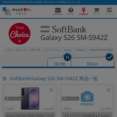
Galaxy S26 SM-S942Z(SoftBank)商品一覧│中古スマホ販売の【イオシス】
お問合せ
店舗案内
メニュー
ガイド
カート
Galaxy S26 SM-S942Z
かんたんパソコン検索に切り替える
イオシス 【ホーム】
商品一覧
スマートフォン
galaxy
SoftBank
Galaxy S26 SM-S942Z
フリーワード
並び順
絞込み
除外ワード
SoftBank/Galaxy S26 SM-S942Z 商品一覧
人気の検索ワード：
Let's note
EliteBook
MacBook
カテゴリー
商品ジャンルの絞り込み
「スマートフォン」「タブレット」など
シリーズ
256GB
nanoSIM
256GB
nanoSIM
商品シリーズ名・ブランド名の絞り込み。
Galaxy S26 SM-S942Z 256GB コバル
【ネットワーク利用制限▲】Galaxy
「iPhone」「Xperia」「Galaxy」など