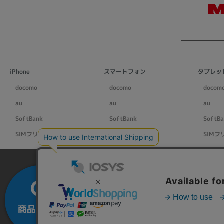
iPhone
スマートフォン
タブレッ
docomo
docomo
docom
au
au
au
SoftBank
SoftBank
SoftB
SIMフリー
SIMフリー
SIMフ
商品を探す
カートを
大
見る