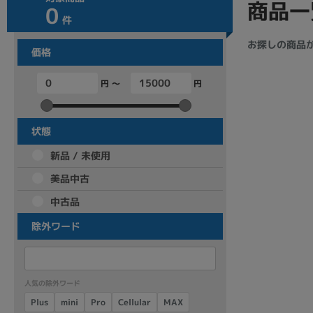
商品一
0
商品シリーズ名・ブランド名の絞り込み。
件
Let's note
dynabook
Thinkpad
LAVIE
FMV
お探しの商品
価格
macbook
Inspiron
aspire
円 ～
円
機能・特徴
状態
商品の搭載機能による絞り込み
新品 / 未使用
Webカメラ内蔵
美品中古
中古品
除外ワード
ランク
商品状態の絞り込み
人気の除外ワード
新品/未使用
Aランク
Bラ
未使用
中古
新品
Cellular
Plus
mini
MAX
Pro