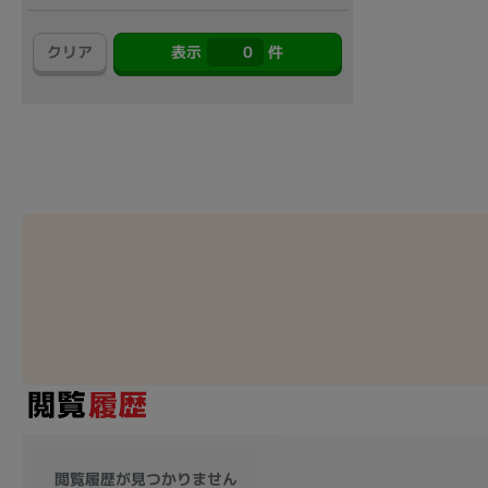
アウトレット
クリア
表示
0
件
OS
OSの絞り込み
Chr
Win 11
Win 10
MacOS
Win 7
Win 8
容量
~
価格
円 ～
円
閲覧履歴が見つかりません