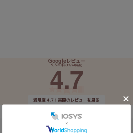
Core i7
Core i5
Core i3
そ
メモリ
~
omeOS
その他
Google
レビュー
4.7
9,520件
(12/24時点)
モニタサイズ
~
発売日
満足度 4.7！実際のレビューを見る
月
年
月
年