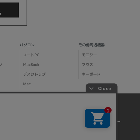
商品検索
パソコン
その他周辺機器
ノートPC
モニター
ン
MacBook
マウス
デスクトップ
キーボード
Mac
イオシスについて
その他
クリア
会社概要
特商法に基づく表記
店舗案内
プライバシーポリシー
事業所一覧
サイトマップ