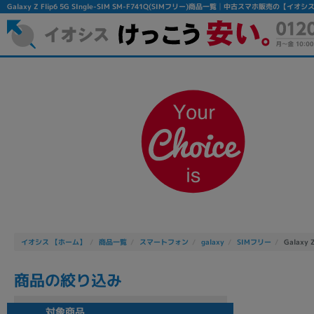
Galaxy Z Flip6 5G SIngle-SIM SM-F741Q(SIMフリー)商品一覧│中古スマホ販売の【イオシ
フリーワード
除外ワード
人気の検索ワード：
Let's note
EliteBook
MacBook
イオシス 【ホーム】
商品一覧
スマートフォン
galaxy
SIMフリー
Galaxy 
商品の絞り込み
シリーズ
対象商品