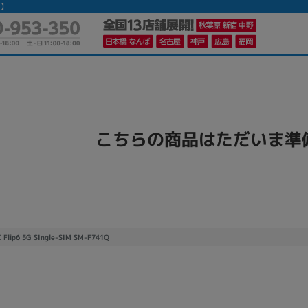
ス】
かんたんパソコン検索に切り替える
こちらの商品はただいま準
カテゴリー
商品ジャンルの絞り込み
ノートPC
デスクPC
モニター
Z Flip6 5G SIngle-SIM SM-F741Q
メーカー