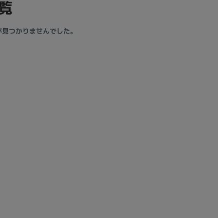
覧
製造、販売メーカーの絞り込み
Pana
TOSHIBA
Apple
SONY
VAIO
が見つかりませんでした。
Asus
HP
ドライブ
ドライブの絞り込み
DVD-マルチ
BD-ROM
BD−R
DVDスーパーマルチ
その他
CPU
CPUの絞り込み
Apple M1
Apple M2
ンク
Cランク
Ryzen 9