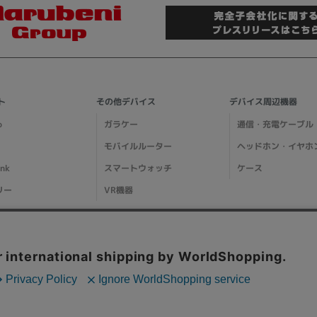
ト
その他デバイス
デバイス周辺機器
o
ガラケー
通信・充電ケーブル
モバイルルーター
ヘッドホン・イヤホ
ank
スマートウォッチ
ケース
リー
VR機器
ガイド
ご利用ガイド
メディア掲載情報
特集ページ一覧
阪府公安委員会発行 古物商許可証 第621121002176号