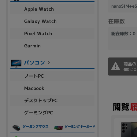
アウトレット
nanoSIM+
Apple Watch
在庫数
Galaxy Watch
Pixel Watch
総在庫数：0
OS
OSの絞り込み
Garmin
Chr
Win 11
Win 10
MacOS
Win 7
Win 8
商品の
容量
個別にO
ノートPC
~
Macbook
デスクトップPC
価格
ゲーミングPC
円 ～
円