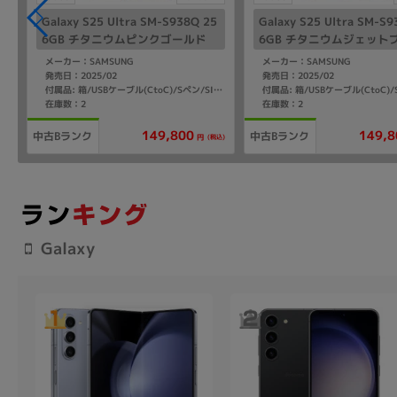
Galaxy S25 Ultra SM-S938Q 25
Galaxy S25 Ultra SM-S9
6GB チタニウムピンクゴールド
6GB チタニウムジェット
【国内版 SIMフリー】
【国内版 SIMフリー】
メーカー：SAMSUNG
メーカー：SAMSUNG
発売日：2025/02
発売日：2025/02
付属品: 箱/USBケーブル(CtoC)/Sペン/SIM取り出し用ピン/マニュアル
在庫数：2
在庫数：2
149,800
149,8
中古Bランク
中古Bランク
(税込)
円
Galaxy