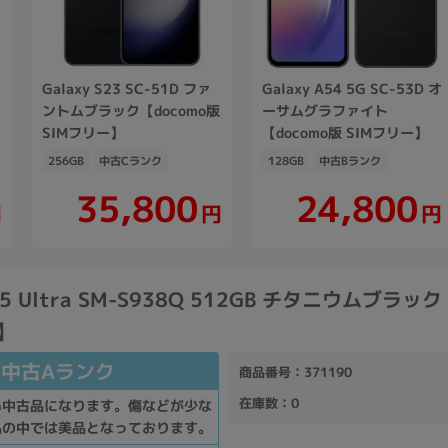
Galaxy S23 SC-51D ファ
Galaxy A54 5G SC-53D オ
版
ントムブラック【docomo版
ーサムグラファイト
SIMフリー】
【docomo版 SIMフリー】
256GB
中古Cランク
128GB
中古Bランク
35,800
24,800
円
円
円
S25 Ultra SM-S938Q 512GB チタニウムブラ
】
中古Aランク
商品番号
：371190
在庫数
：0
い中古品になります。傷などが少な
品の中では美品となっております。