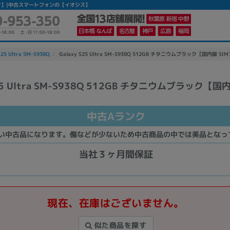
古Aランク】|中古スマートフォンの【イオシス】
S25 Ultra SM-S938Q
Galaxy S25 Ultra SM-S938Q 512GB チタニウムブラック【国内版 SI
S25 Ultra SM-S938Q 512GB チタニウムブラック【国
かんたんパソコン検索に切り替える
中古Aランク
カテゴリー
い中古品になります。傷などが少ないため中古商品の中では美品となっ
商品ジャンルの絞り込み
当社３ヶ月間保証
ノートPC
デスクPC
モニター
現在、在庫はございません。
似た商品を探す
メーカー