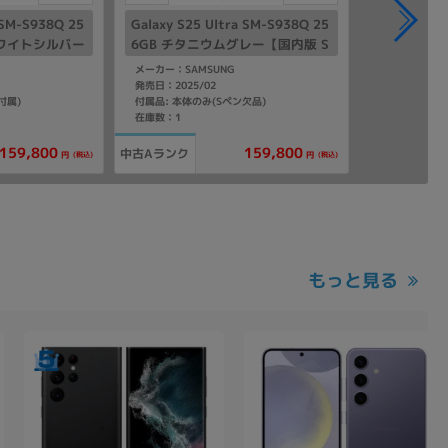
 SM-S938Q 25
Galaxy S25 Ultra SM-S938Q 25
ホワイトシルバー
6GB チタニウムグレー【国内版 S
ー】
IMフリー】
メーカー：SAMSUNG
発売日：2025/02
付属)
付属品: 本体のみ(Sペン欠品)
在庫数：1
159,800
159,800
中古Aランク
(税込)
(税込)
円
円
もっと見る