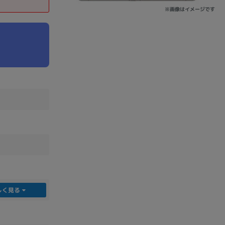
※画像はイメージです
sonic
FUJITSU
Lenovo
DVD-ROM
DVD±RW
しく見る
Ryzen 7
Ryzen 5
Core i9