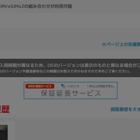
Core i7
Core i5
Core i3
そ
eSIM/eSIMx2の組み合わせが利用可能
メモリ
※ページ上の在庫
~
omeOS
その他
入荷時期が異なるため、OSのバージョンは表示のものと異なる場合が
モニタサイズ
Sのバージョンや製造番号などの情報はお答えできかねますので予めご了承ください。
~
発売日
閲覧履歴を大
月
年
月
年