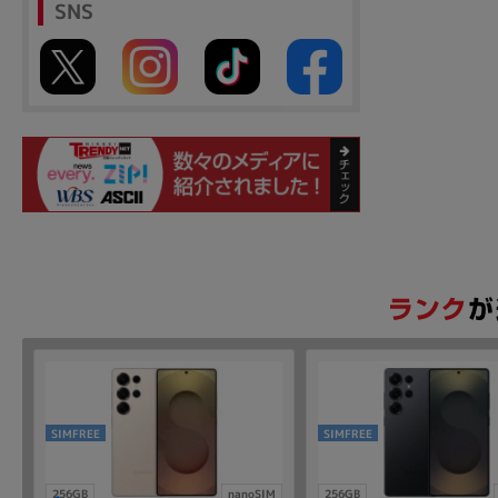
SNS
SIMFREE
SIMFREE
256GB
nanoSIM
256GB