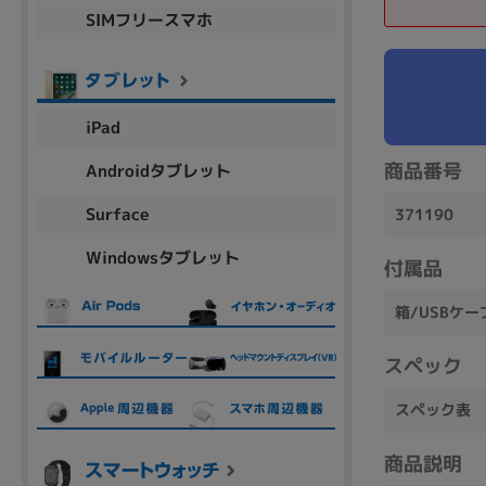
SIMフリースマホ
商品シリーズ名・ブランド名の絞り込み。
Let's note
dynabook
Thinkpad
LAVIE
FMV
macbook
Inspiron
aspire
iPad
商品番号
Androidタブレット
機能・特徴
Surface
371190
商品の搭載機能による絞り込み
Windowsタブレット
Webカメラ内蔵
付属品
箱/USBケー
スペック
ランク
スペック表
商品状態の絞り込み
商品説明
新品/未使用
Aランク
Bラ
未使用
中古
新品