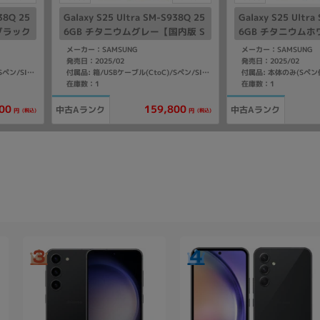
38Q 25
Galaxy S25 Ultra SM-S938Q 25
Galaxy S25 Ultra
ブラック
6GB チタニウムグレー【国内版 S
6GB チタニウム
IMフリー】
【国内版 SIMフリ
メーカー：SAMSUNG
メーカー：SAMSUNG
発売日：2025/02
発売日：2025/02
付属品: 本体のみ(Sペン
付属品: 箱/USBケーブル(CtoC)/Sペン/SIM取り出し用ピン/マニュアル
付属品: 箱/USBケーブル(CtoC)/Sペン/SIM取り出し用ピン/マニュアル
在庫数：1
在庫数：1
00
159,800
中古Aランク
中古Aランク
(税込)
(税込)
円
円