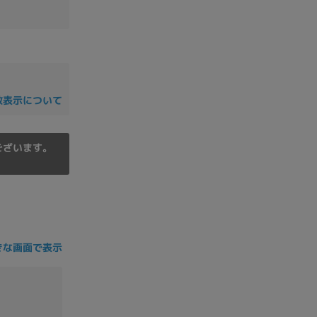
の他
数表示について
ございます。
きな画面で表示
 から
 まで