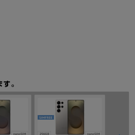
SIMFREE
nanoSIM
256GB
nanoSIM