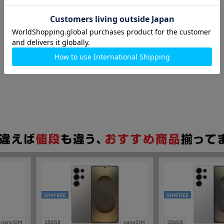
SIMFREE
SIMFREE
nanoSIM
256GB
nanoSIM
256GB