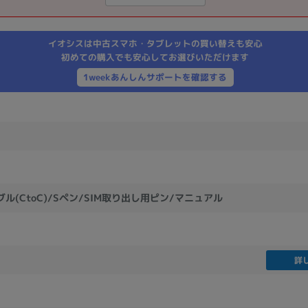
製造、販売メーカーの絞り込み
Pana
TOSHIBA
Apple
SONY
VAIO
イオシスは中古スマホ・タブレットの買い替えも安心
Asus
HP
初めての購入でも安心してお選びいただけます
1weekあんしんサポートを確認する
ドライブ
ドライブの絞り込み
DVD-マルチ
BD-ROM
BD−R
DVDスーパーマルチ
その他
ブル(CtoC)/Sペン/SIM取り出し用ピン/マニュアル
CPU
詳
CPUの絞り込み
Apple M1
Apple M2
ンク
Cランク
Ryzen 9