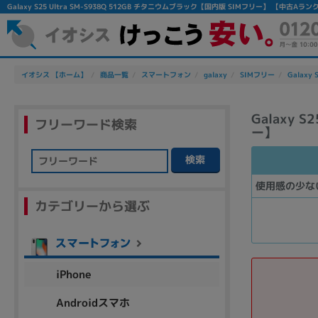
Galaxy S25 Ultra SM-S938Q 512GB チタニウムブラック【国内版 SIMフリー】 【中
イオシス 【ホーム】
商品一覧
スマートフォン
galaxy
SIMフリー
Galaxy 
Galaxy 
フリーワード検索
ー】
検索
フリーワード
使用感の少な
カテゴリーから選ぶ
除外ワード
人気の検索ワード：
Let's note
EliteBook
MacBook
iPhone
Androidスマホ
シリーズ