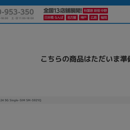
かんたんパソコン検索に切り替える
こちらの商品はただいま準
カテゴリー
商品ジャンルの絞り込み
ノートPC
デスクPC
モニター
S24 5G Single-SIM SM-S921Q
メーカー