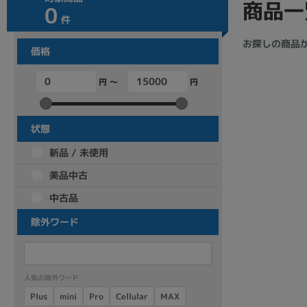
商品一
0
商品シリーズ名・ブランド名の絞り込み。
件
Let's note
dynabook
Thinkpad
LAVIE
FMV
お探しの商品
価格
macbook
Inspiron
aspire
円 ～
円
機能・特徴
状態
商品の搭載機能による絞り込み
新品 / 未使用
Webカメラ内蔵
美品中古
中古品
除外ワード
ランク
商品状態の絞り込み
人気の除外ワード
新品/未使用
Aランク
Bラ
未使用
中古
新品
Cellular
Plus
mini
MAX
Pro