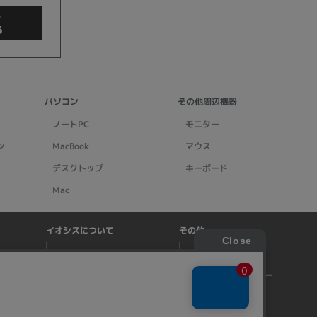
商品検索
パソコン
その他周辺機器
ノートPC
モニター
ン
MacBook
マウス
デスクトップ
キーボード
Mac
イオシスについて
その他
クリア
会社概要
特商法に基づく表記
店舗案内
プライバシーポリシー
事業所一覧
サイトマップ