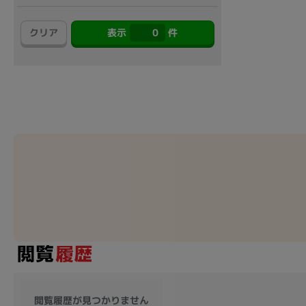
アウトレット
クリア
表示
0
件
OS
OSの絞り込み
Chr
Win 11
Win 10
MacOS
Win 7
Win 8
容量
~
価格
円 ～
円
閲覧履歴が見つかりません