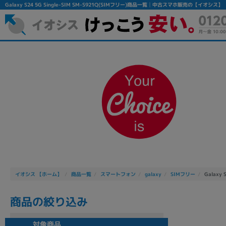
Galaxy S24 5G Single-SIM SM-S921Q(SIMフリー)商品一覧│中古スマホ販売の【イオシス】
フリーワード
除外ワード
人気の検索ワード：
Let's note
EliteBook
MacBook
イオシス 【ホーム】
商品一覧
スマートフォン
galaxy
SIMフリー
Galaxy 
商品の絞り込み
シリーズ
対象商品