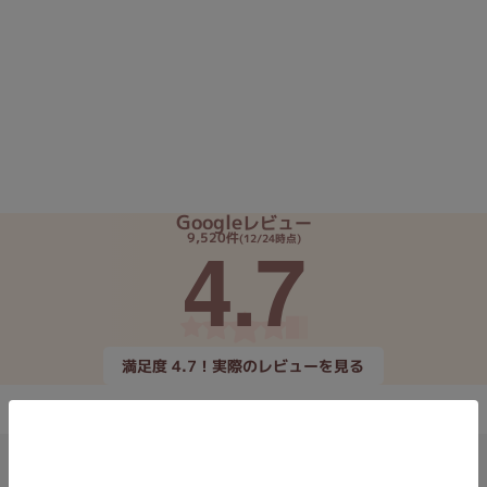
Core i7
Core i5
Core i3
そ
メモリ
~
omeOS
その他
Google
レビュー
4.7
9,520件
(12/24時点)
モニタサイズ
~
発売日
満足度 4.7！実際のレビューを見る
月
年
月
年