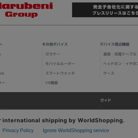
ト
その他デバイス
デバイス周辺機器
o
ガラケー
通信・充電ケーブル
モバイルルーター
ヘッドホン・イヤホ
ank
スマートウォッチ
ケース
リー
VR機器
ガイド
ご利用ガイド
メディア掲載情報
特集ページ一覧
阪府公安委員会発行 古物商許可証 第621121002176号