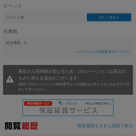
スペック
~
スペック表
詳しく見る
容量
在庫数
~
総在庫数：0
モニタサイズ
※ページ上の在庫数表示について
~
商品の入荷時期が異なるため、OSのバージョンは表示の
価格
ものと異なる場合がございます。
円 ～
円
個別にOSのバージョンや製造番号などの情報はお答えできかねますので予
めご了承ください。
発売日
月 から
年
閲覧履歴を大きな画面で表示
月 まで
年