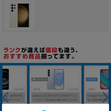
各項目のチェックボックスは「or検索」となります。
ただし機能別のみ「and検索」となります。
SIMFREE
nanoSIM
256GB
nanoSIM
128GB
ra ブラック【RAM16G
Galaxy S25 SM-S931Z 256GB アイシ
Google Pixel10 G
 国内版SIMフリー】
ーブルー【SoftBank版 SIMフリー】
ian【国内版SIM
（小米）
メーカー：SAMSUNG
メーカー：Google
発売日：2025/02
発売日：2025/08