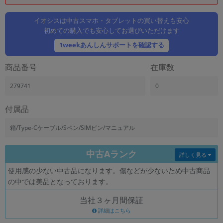
「iPhone」「Xperia」「Galaxy」など
メーカー
イオシスは中古スマホ・タブレットの買い替えも安心
初めての購入でも安心してお選びいただけます
製造、販売メーカーの絞り込み
「Apple」「SONY」「SHARP」など
1weekあんしんサポートを確認する
機能・特徴
商品番号
在庫数
商品の搭載機能による絞り込み
「5G対応」「防水」「ワンセグ」など
279741
0
ドライブ
ドライブの絞り込み
付属品
ランク
箱/Type-Cケーブル/Sペン/SIMピン/マニュアル
商品状態の絞り込み
「新品」「未使用」「中古」など
中古Aランク
詳しく見る
CPU
使用感の少ない中古品になります。傷などが少ないため中古商品
CPUの絞り込み
の中では美品となっております。
OS
当社３ヶ月間保証
OSの絞り込み
詳細はこちら
メモリ