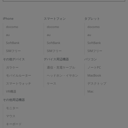
iPhone
スマートフォン
タブレット
docomo
docomo
docomo
au
au
au
SoftBank
SoftBank
SoftBank
SIMフリー
SIMフリー
SIMフリー
その他デバイス
デバイス周辺機器
パソコン
ガラケー
通信・充電ケーブル
ノートPC
モバイルルーター
ヘッドホン・イヤホン
MacBook
スマートウォッチ
ケース
デスクトップ
VR機器
Mac
その他周辺機器
モニター
マウス
キーボード