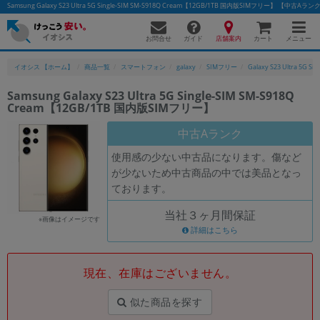
Samsung Galaxy S23 Ultra 5G Single-SIM SM-S918Q Cream【12GB/1TB 国内版SIMフリー
お問合せ
店舗案内
メニュー
ガイド
カート
イオシス 【ホーム】
商品一覧
スマートフォン
galaxy
SIMフリー
Galaxy S23 Ultra 5G Si
Samsung Galaxy S23 Ultra 5G Single-SIM SM-S918Q
Cream【12GB/1TB 国内版SIMフリー】
かんたんパソコン検索に切り替える
中古Aランク
使用感の少ない中古品になります。傷など
フリーワード
が少ないため中古商品の中では美品となっ
ております。
除外ワード
当社３ヶ月間保証
人気の検索ワード：
Let's note
EliteBook
MacBook
※画像はイメージです
詳細はこちら
カテゴリー
商品ジャンルの絞り込み
「スマートフォン」「タブレット」など
現在、在庫はございません。
シリーズ
似た商品を探す
商品シリーズ名・ブランド名の絞り込み。