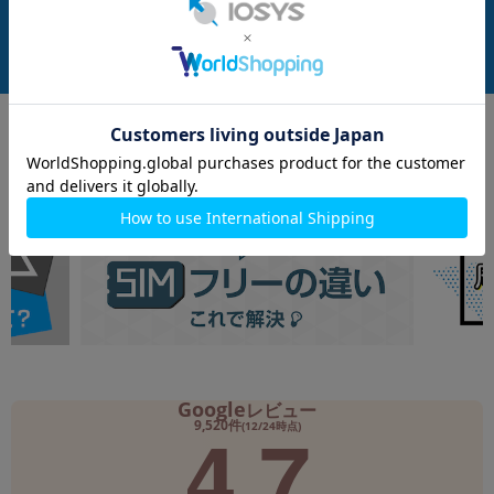
付属品: 本体のみ
在庫数：1
在庫数：1
中古Aランク
未使用品
92,800
99,800
(税込)
(税込)
円
円
Google
レビュー
4.7
9,520件
(12/24時点)