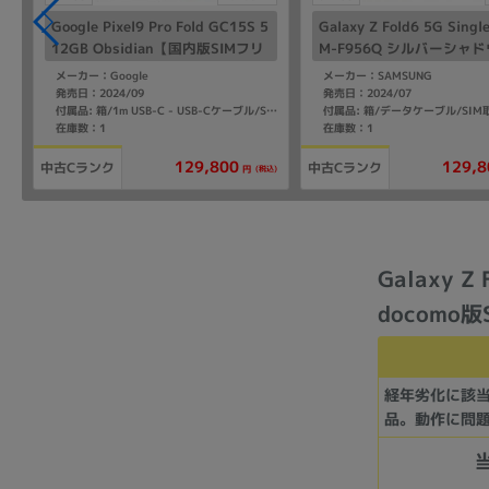
Google Pixel9 Pro Fold GC15S 5
Galaxy Z Fold6 5G Singl
12GB Obsidian【国内版SIMフリ
M-F956Q シルバーシャド
ー】
M12GB/ROM512GB 国内
メーカー：Google
メーカー：SAMSUNG
フリー】
発売日：2024/09
発売日：2024/07
付属品: 箱/1m USB-C - USB-Cケーブル/SIM取り出しツール/マニュアル
在庫数：1
在庫数：1
129,800
129,8
中古Cランク
中古Cランク
(税込)
円
Galaxy 
docomo
経年劣化に該
品。動作に問