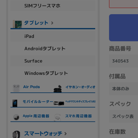
SIMフリースマホ
商品シリーズ名・ブランド名の絞り込み。
Let's note
dynabook
Thinkpad
LAVIE
FMV
macbook
Inspiron
aspire
iPad
商品番号
Androidタブレット
機能・特徴
Surface
340543
商品の搭載機能による絞り込み
Windowsタブレット
Webカメラ内蔵
付属品
本体のみ
スペック
ランク
スペック表
商品状態の絞り込み
在庫数
新品/未使用
Aランク
Bラ
未使用
中古
新品