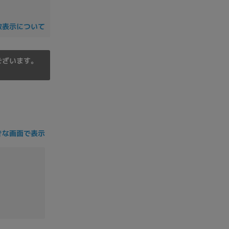
の他
数表示について
ございます。
きな画面で表示
 から
 まで