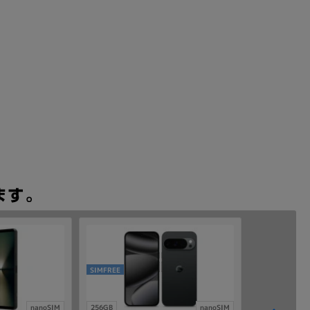
SIMFREE
nanoSIM
256GB
nanoSIM