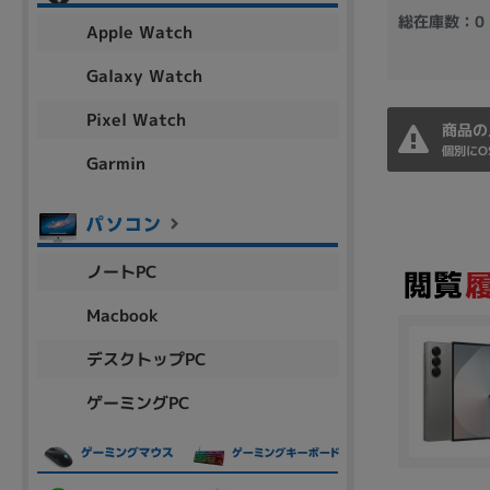
アウトレット
総在庫数：0
Apple Watch
Galaxy Watch
Pixel Watch
OS
商品の
個別にO
OSの絞り込み
Garmin
Chr
Win 11
Win 10
MacOS
Win 7
Win 8
容量
ノートPC
~
Macbook
デスクトップPC
価格
ゲーミングPC
円 ～
円