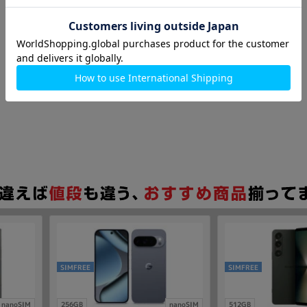
SIMFREE
SIMFREE
nanoSIM
256GB
nanoSIM
512GB