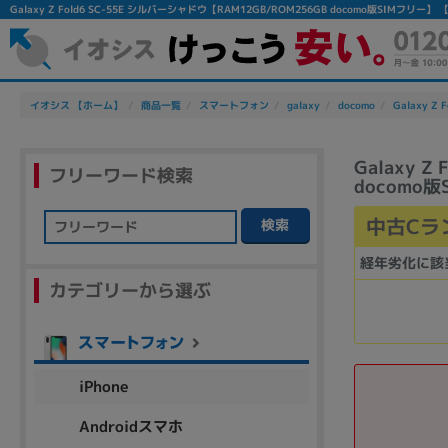
Galaxy Z Fold6 SC-55E シルバーシャドウ【RAM12GB/ROM256GB docomo版SI
イオシス 【ホーム】
商品一覧
スマートフォン
galaxy
docomo
Galaxy Z F
Galaxy 
フリーワード検索
docomo
中古Cラ
検索
フリーワード
経年劣化に該
カテゴリーから選ぶ
除外ワード
人気の検索ワード：
Let's note
EliteBook
MacBook
iPhone
Androidスマホ
シリーズ