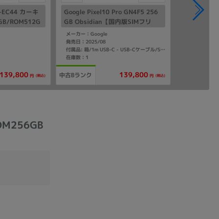
XQ-EC44 カーキ
Google Pixel10 Pro GN4F5 256
B/ROM512G
GB Obsidian【国内版SIMフリ
ー】
ー】
メーカー：Google
発売日：2025/08
付属品: 箱/1m USB-C - USB-Cケーブル/SIM取り出しツール/マニュアル
在庫数：1
139,800
139,800
中古Bランク
(税込)
(税込)
円
円
OM256GB