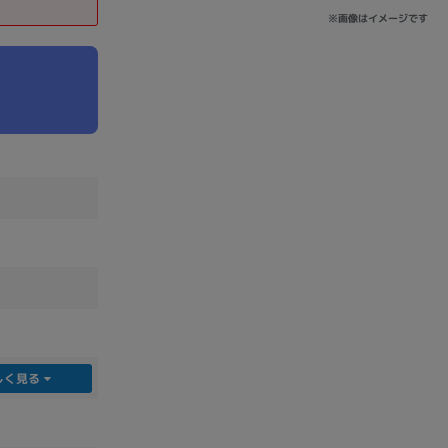
※画像はイメージです
sonic
FUJITSU
Lenovo
DVD-ROM
DVD±RW
しく見る
Ryzen 7
Ryzen 5
Core i9