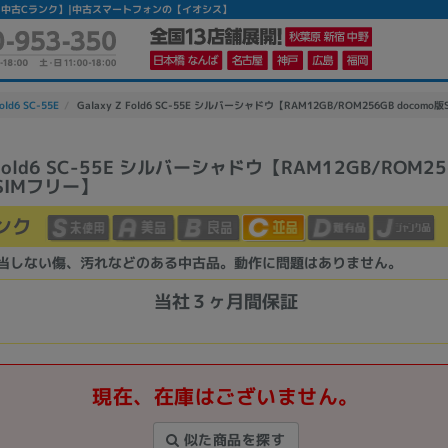
Mフリー】 【中古Cランク】|中古スマートフォンの【イオシス】
old6 SC-55E
Galaxy Z Fold6 SC-55E シルバーシャドウ【RAM12GB/ROM256GB docomo
Z Fold6 SC-55E シルバーシャドウ【RAM12GB/ROM25
版SIMフリー】
かんたんパソコン検索に切り替える
ンク
カテゴリー
当しない傷、汚れなどのある中古品。動作に問題はありません。
商品ジャンルの絞り込み
当社３ヶ月間保証
ノートPC
デスクPC
モニター
現在、在庫はございません。
似た商品を探す
メーカー