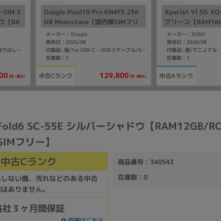
e-SIM S
Google Pixel10 Pro GN4F5 256
Xperia1 VI 5G 
ウ【RA
GB Moonstone【国内版SIMフリ
グリーン【RAM16G
版SIM
ー】
B 国内版SIMフリ
メーカー：Google
メーカー：SONY
発売日：2025/08
発売日：2024/08
付属品: 箱/マニュアル
付属品: 箱/データケーブル/SIM取り出し用ピン/マニュアル
付属品: 箱/1m USB-C - USB-Cケーブル/SIM取り出しツール/マニュアル
在庫数：1
在庫数：1
00
129,800
中古Cランク
中古Aランク
(税込)
(税込)
円
円
Z Fold6 SC-55E シルバーシャドウ【RAM12GB/R
版SIMフリー】
中古Cランク
商品番号
：340543
在庫数
：0
当しない傷、汚れなどのある中古
題はありません。
当社３ヶ月間保証
詳細はこちら