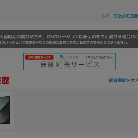
Core i7
Core i5
Core i3
そ
※ページ上の在庫
メモリ
入荷時期が異なるため、OSのバージョンは表示のものと異なる場合が
Sのバージョンや製造番号などの情報はお答えできかねますので予めご了承ください。
~
omeOS
その他
モニタサイズ
~
閲覧履歴を大
発売日
月
年
月
年