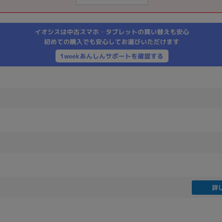
製造、販売メーカーの絞り込み
Pana
TOSHIBA
Apple
SONY
VAIO
イオシスは中古スマホ・タブレットの買い替えも安心
Asus
HP
初めての購入でも安心してお選びいただけます
1weekあんしんサポートを確認する
ドライブ
ドライブの絞り込み
DVD-マルチ
BD-ROM
BD−R
DVDスーパーマルチ
その他
CPU
詳
CPUの絞り込み
Apple M1
Apple M2
ンク
Cランク
Ryzen 9