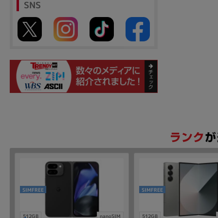
SNS
SIMFREE
SIMFREE
512GB
nanoSIM
512GB