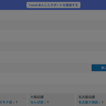
製造、販売メーカーの絞り込み
1weekあんしんサポートを確認する
Pana
TOSHIBA
Apple
SONY
VAIO
Asus
HP
ドライブ
ドライブの絞り込み
DVD-マルチ
BD-ROM
BD−R
DVDスーパーマルチ
その他
詳
CPU
CPUの絞り込み
大阪店舗
名古屋店舗
Apple M1
Apple M2
ンク
Cランク
Ryzen 9
オモテ店
: 1
なんば店
: 1
名古屋大須店
: 1