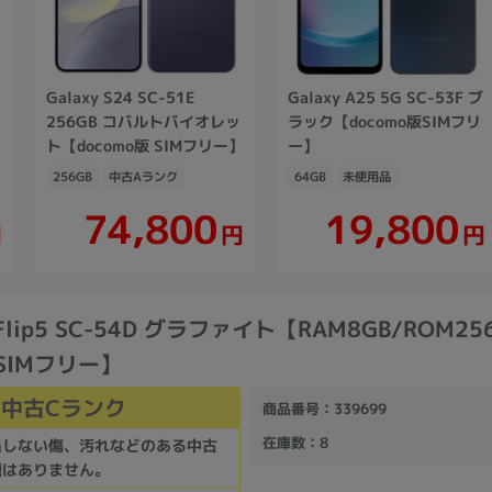
Galaxy S24 SC-51E
Galaxy A25 5G SC-53F ブ
版
256GB コバルトバイオレッ
ラック【docomo版SIMフリ
ト【docomo版 SIMフリー】
ー】
256GB
中古Aランク
64GB
未使用品
74,800
19,800
円
円
円
Z Flip5 SC-54D グラファイト【RAM8GB/ROM25
版SIMフリー】
中古Cランク
商品番号
：339699
在庫数
：8
当しない傷、汚れなどのある中古
題はありません。