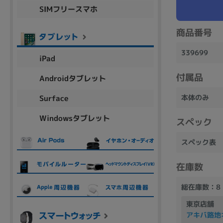
SIMフリースマホ
商品シリーズ名・ブランド名の絞り込み。
Let's note
dynabook
Thinkpad
LAVIE
FMV
商品番号
macbook
Inspiron
aspire
339699
iPad
付属品
Androidタブレット
機能・特徴
本体のみ
Surface
商品の搭載機能による絞り込み
Windowsタブレット
Webカメラ内蔵
スペック
スペック表
在庫数
ランク
総在庫数：8
商品状態の絞り込み
東京店舗
新品/未使用
Aランク
Bラ
未使用
中古
新品
アキバ路地