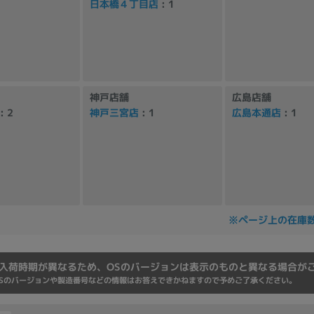
日本橋４丁目店
: 1
Core i7
Core i5
Core i3
そ
メモリ
神戸店舗
広島店舗
~
: 2
神戸三宮店
: 1
広島本通店
: 1
omeOS
その他
モニタサイズ
~
※ページ上の在庫
発売日
月
年
入荷時期が異なるため、OSのバージョンは表示のものと異なる場合が
Sのバージョンや製造番号などの情報はお答えできかねますので予めご了承ください。
月
年