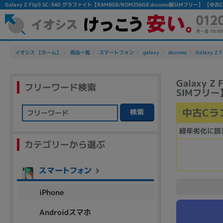
Galaxy Z Flip5 SC-54D グラファイト【RAM8GB/ROM256GB docomo版SIMフリ
イオシス 【ホーム】
商品一覧
スマートフォン
galaxy
docomo
Galaxy Z F
Galaxy 
フリーワード検索
SIMフリー
中古Cラ
検索
フリーワード
経年劣化に該
カテゴリーから選ぶ
除外ワード
人気の検索ワード：
Let's note
EliteBook
MacBook
iPhone
Androidスマホ
シリーズ