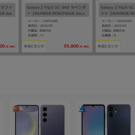
D グラファ
Galaxy Z Flip5 SC-54D ラベンダ
Galaxy Z Flip5 
B doc
ー【RAM8GB/ROM256GB doco
イト【RAM8GB/RO
mo版SIMフリー】
omo版SIMフリー】
メーカー：SAMSUNG
メーカー：SAMSUNG
発売日：2023/09
発売日：2023/09
付属品: 本体のみ
付属品: 本体のみ
在庫数：11
在庫数：8
00
39,800
中古Cランク
中古Cランク
(税込)
(税込)
円
円