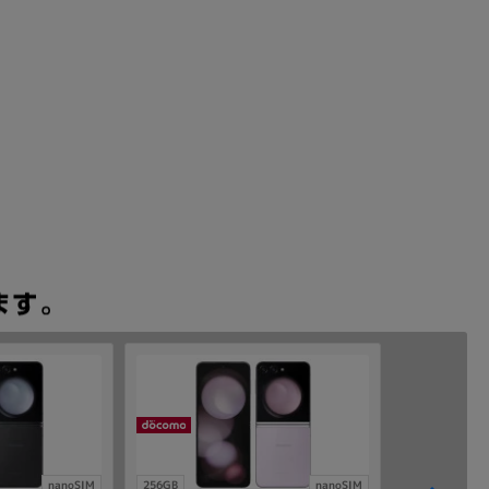
nanoSIM
256GB
nanoSIM