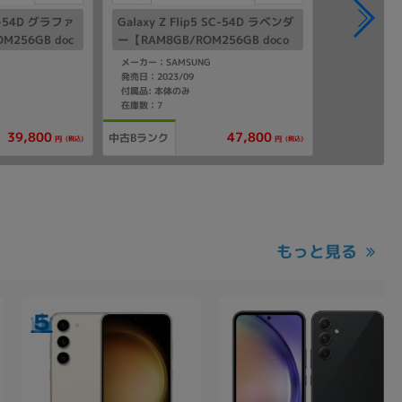
SC-54D グラファ
Galaxy Z Flip5 SC-54D ラベンダ
M256GB doc
ー【RAM8GB/ROM256GB doco
mo版SIMフリー】
メーカー：SAMSUNG
発売日：2023/09
付属品: 本体のみ
在庫数：7
39,800
47,800
中古Bランク
(税込)
(税込)
円
円
もっと見る