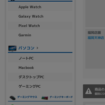
アウトレット
Apple Watch
Galaxy Watch
Pixel Watch
OS
福岡店舗
OSの絞り込み
Garmin
福岡天神店
Chr
Win 11
Win 10
MacOS
Win 7
Win 8
容量
ノートPC
~
Macbook
デスクトップPC
価格
ゲーミングPC
円 ～
円
商品の
個別にO