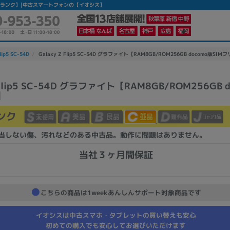
ー】 【中古Cランク】|中古スマートフォンの【イオシス】
lip5 SC-54D
Galaxy Z Flip5 SC-54D グラファイト【RAM8GB/ROM256GB docomo版SIM
Z Flip5 SC-54D グラファイト【RAM8GB/ROM256GB 
】
かんたんパソコン検索に切り替える
ンク
カテゴリー
当しない傷、汚れなどのある中古品。動作に問題はありません。
商品ジャンルの絞り込み
当社３ヶ月間保証
ノートPC
デスクPC
モニター
こちらの商品は1weekあんしんサポート対象商品です
イオシスは中古スマホ・タブレットの買い替えも安心
初めての購入でも安心してお選びいただけます
メーカー