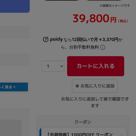
※画像はイメージです
39,800
sonic
FUJITSU
Lenovo
円
（税込）
なら
12回払いで月々3,370円
か
ら。分割手数料無料
カートに入れる
DVD-ROM
DVD±RW
お気に入りに追加
しく見る
お気に入りに追加して後で確認でき
ます
クーポン
Ryzen 7
Ryzen 5
Core i9
【会員特典】1000円OFF クーポン