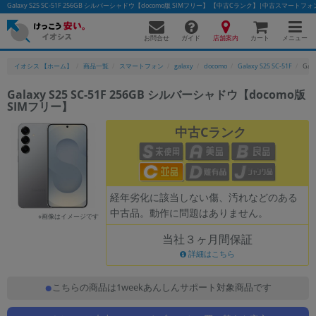
Galaxy S25 SC-51F 256GB シルバーシャドウ【docomo版 SIMフリー】 【中古Cランク】|中古スマート
お問合せ
店舗案内
メニュー
ガイド
カート
イオシス 【ホーム】
商品一覧
スマートフォン
galaxy
docomo
Galaxy S25 SC-51F
Gal
Galaxy S25 SC-51F 256GB シルバーシャドウ【docomo版
SIMフリー】
かんたんパソコン検索に切り替える
中古Cランク
フリーワード
除外ワード
経年劣化に該当しない傷、汚れなどのある
中古品。動作に問題はありません。
人気の検索ワード：
Let's note
EliteBook
MacBook
※画像はイメージです
当社３ヶ月間保証
カテゴリー
詳細はこちら
商品ジャンルの絞り込み
「スマートフォン」「タブレット」など
こちらの商品は1weekあんしんサポート対象商品です
シリーズ
商品シリーズ名・ブランド名の絞り込み。