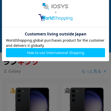
nanoSIM
256GB
nanoSIM
512GB
制限▲】Galaxy
【ネットワーク利用制限▲】Galaxy
Galaxy S24 Ultra 
 256GB ブラック【Sof
S25 Ultra SM-S938Z 256GB チタニウ
タニウムブラック【d
リー】
ムシルバーブルー【SoftBank版 SIM
フリー】
G
メーカー：SAMSUNG
メーカー：SAMSUNG
フリー】
発売日：2025/02
発売日：2024/04
付属品: 本体のみ(Sペン付属)
付属品: 箱/USBケーブル(CtoC)/SIM取り出し用ピン/クイックスタートガイド
在庫数：1
在庫数：1
中古Bランク
中古Aランク
114,800
137,800
(税込)
(税込)
円
円
もっと見る
Galaxy