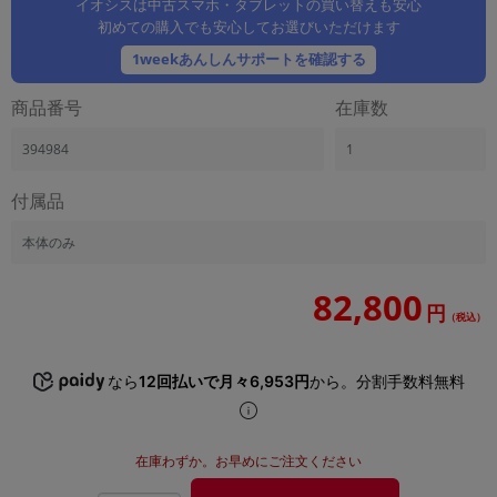
イオシスは中古スマホ・タブレットの買い替えも安心
「iPhone」「Xperia」「Galaxy」など
初めての購入でも安心してお選びいただけます
メーカー
1weekあんしんサポートを確認する
製造、販売メーカーの絞り込み
「Apple」「SONY」「SHARP」など
商品番号
在庫数
機能・特徴
394984
1
商品の搭載機能による絞り込み
「5G対応」「防水」「ワンセグ」など
付属品
ドライブ
ドライブの絞り込み
本体のみ
ランク
82,800
商品状態の絞り込み
円
「新品」「未使用」「中古」など
（税込）
CPU
CPUの絞り込み
なら
12回払いで月々6,953円
から。分割手数料無料
OS
OSの絞り込み
在庫わずか。お早めにご注文ください
メモリ