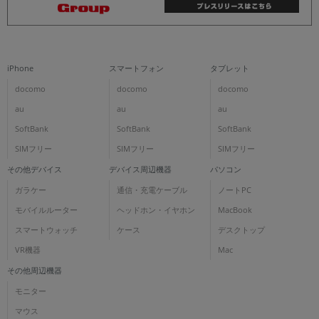
iPhone
スマートフォン
タブレット
docomo
docomo
docomo
au
au
au
SoftBank
SoftBank
SoftBank
SIMフリー
SIMフリー
SIMフリー
その他デバイス
デバイス周辺機器
パソコン
ガラケー
通信・充電ケーブル
ノートPC
モバイルルーター
ヘッドホン・イヤホン
MacBook
スマートウォッチ
ケース
デスクトップ
VR機器
Mac
その他周辺機器
モニター
マウス