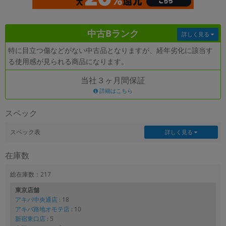
各項目のチェックボックスは「or検索」となります。
ただし機能別のみ「and検索」となります。
中古Bランク
詳しく見る
特に目立つ傷などがない中古品となりますが、経年劣化に該当す
る使用感が見られる商品になります。
当社３ヶ月間保証
詳細はこちら
スペック
スペック表
詳しく見る
在庫数
総在庫数：217
東京店舗
アキバ中央通店
: 18
アキバ路地オモテ店
: 10
新宿東口店
: 5