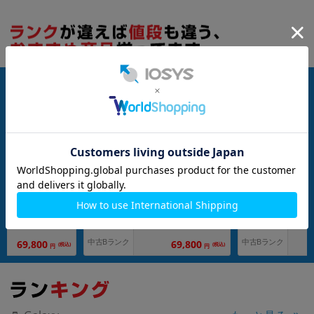
nanoSIM
256GB
nanoSIM
256GB
-51E 256GB アンバー
Galaxy S24 SC-51E 256GB オニキス
Galaxy S24 SC-5
mo版 SIMフリー】
ブラック【docomo版 SIMフリー】
バイオレット【doc
ー】
G
メーカー：SAMSUNG
メーカー：SAMSUNG
発売日：2024/04
発売日：2024/04
付属品: 本体のみ
付属品: 本体のみ
在庫数：218
在庫数：217
中古Bランク
中古Bランク
69,800
69,800
(税込)
(税込)
円
円