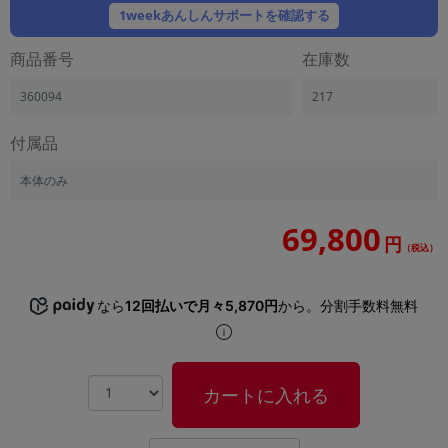
「iPhone」「Xperia」「Galaxy」など
1weekあんしんサポートを確認する
メーカー
商品番号
在庫数
製造、販売メーカーの絞り込み
「Apple」「SONY」「SHARP」など
360094
217
機能・特徴
商品の搭載機能による絞り込み
付属品
「5G対応」「防水」「ワンセグ」など
本体のみ
ドライブ
ドライブの絞り込み
69,800
円
ランク
（税込）
商品状態の絞り込み
「新品」「未使用」「中古」など
なら
12回払いで月々5,870円
から。分割手数料無料
CPU
CPUの絞り込み
OS
カートに入れる
OSの絞り込み
メモリ