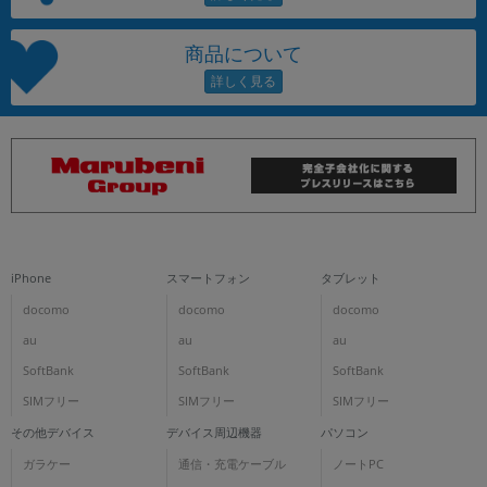
商品について
iPhone
スマートフォン
タブレット
docomo
docomo
docomo
au
au
au
SoftBank
SoftBank
SoftBank
SIMフリー
SIMフリー
SIMフリー
その他デバイス
デバイス周辺機器
パソコン
ガラケー
通信・充電ケーブル
ノートPC