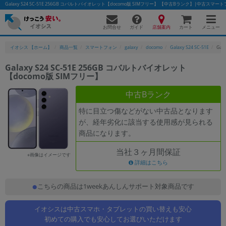
Galaxy S24 SC-51E 256GB コバルトバイオレット【docomo版 SIMフリー】 【中古Bランク】|中古ス
お問合せ
店舗案内
メニュー
ガイド
カート
イオシス 【ホーム】
商品一覧
スマートフォン
galaxy
docomo
Galaxy S24 SC-51E
Gal
Galaxy S24 SC-51E 256GB コバルトバイオレット
【docomo版 SIMフリー】
かんたんパソコン検索に切り替える
中古Bランク
特に目立つ傷などがない中古品となります
フリーワード
が、経年劣化に該当する使用感が見られる
商品になります。
除外ワード
当社３ヶ月間保証
人気の検索ワード：
Let's note
EliteBook
MacBook
※画像はイメージです
詳細はこちら
カテゴリー
商品ジャンルの絞り込み
こちらの商品は1weekあんしんサポート対象商品です
「スマートフォン」「タブレット」など
イオシスは中古スマホ・タブレットの買い替えも安心
シリーズ
初めての購入でも安心してお選びいただけます
商品シリーズ名・ブランド名の絞り込み。