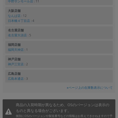
中野サンモール店
: 11
大阪店舗
なんば店
: 12
日本橋４丁目店
: 4
名古屋店舗
名古屋大須店
: 5
福岡店舗
福岡天神店
: 1
神戸店舗
神戸三宮店
: 2
広島店舗
広島本通店
: 3
※ページ上の在庫数表示について
商品の入荷時期が異なるため、OSのバージョンは表示の
ものと異なる場合がございます。
個別にOSのバージョンや製造番号などの情報はお答えできかねますので予