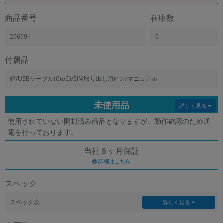
「iPhone」「Xperia」「Galaxy」など
商品番号
在庫数
メーカー
製造、販売メーカーの絞り込み
296991
0
「Apple」「SONY」「SHARP」など
機能・特徴
付属品
商品の搭載機能による絞り込み
「5G対応」「防水」「ワンセグ」など
箱/USBケーブル(CtoC)/SIM取り出し用ピン/マニュアル
ドライブ
未使用品
ドライブの絞り込み
詳しく見る
使用されていない開封済み商品となりますが、動作確認のため通
ランク
電を行っております。
商品状態の絞り込み
「新品」「未使用」「中古」など
当社６ヶ月保証
CPU
詳細はこちら
CPUの絞り込み
スペック
OS
OSの絞り込み
スペック表
詳しく見る
メモリ