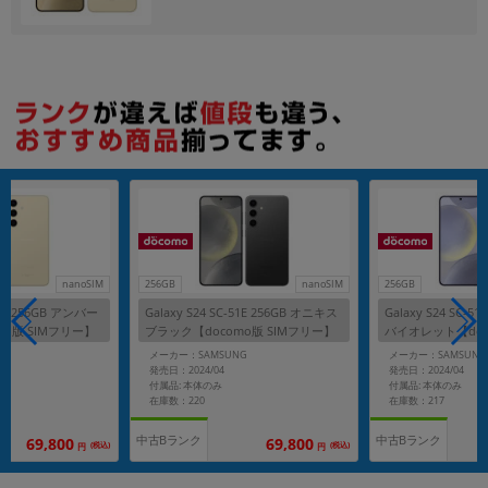
各項目のチェックボックスは「or検索」となります。
ただし機能別のみ「and検索」となります。
nanoSIM
256GB
nanoSIM
256GB
-51E 256GB アンバー
Galaxy S24 SC-51E 256GB オニキス
Galaxy S24 SC-5
mo版 SIMフリー】
ブラック【docomo版 SIMフリー】
バイオレット【doc
ー】
G
メーカー：SAMSUNG
メーカー：SAMSUNG
発売日：2024/04
発売日：2024/04
付属品: 本体のみ
付属品: 本体のみ
在庫数：220
在庫数：217
中古Bランク
中古Bランク
69,800
69,800
(税込)
(税込)
円
円