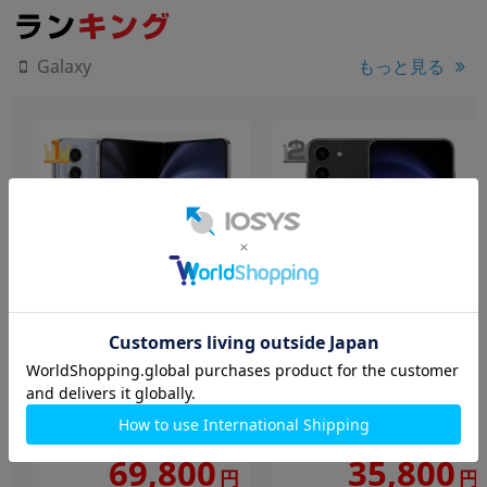
もっと見る
Galaxy
Galaxy Z Fold5 SCG22 アイ
Galaxy S23 SC-51D ファン
シーブルー
トムブラック【docomo版
【RAM12GB/ROM256GB
SIMフリー】
au版SIMフリー】
256GB
中古Cランク
256GB
中古Cランク
69,800
35,800
円
円