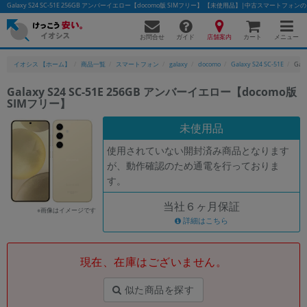
Galaxy S24 SC-51E 256GB アンバーイエロー【docomo版 SIMフリー】 【未使用品】|中古スマートフォ
お問合せ
店舗案内
メニュー
ガイド
カート
イオシス 【ホーム】
商品一覧
スマートフォン
galaxy
docomo
Galaxy S24 SC-51E
Gal
Galaxy S24 SC-51E 256GB アンバーイエロー【docomo版
SIMフリー】
かんたんパソコン検索に切り替える
未使用品
使用されていない開封済み商品となります
フリーワード
が、動作確認のため通電を行っておりま
す。
除外ワード
当社６ヶ月保証
人気の検索ワード：
Let's note
EliteBook
MacBook
※画像はイメージです
詳細はこちら
カテゴリー
商品ジャンルの絞り込み
「スマートフォン」「タブレット」など
現在、在庫はございません。
シリーズ
似た商品を探す
商品シリーズ名・ブランド名の絞り込み。