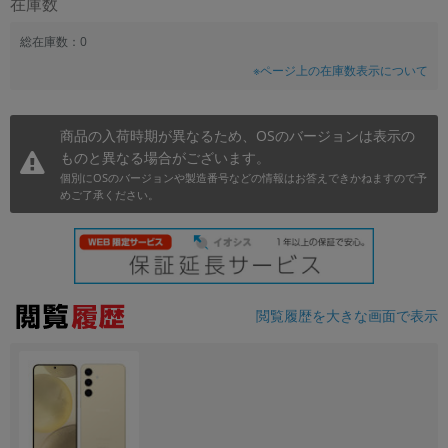
在庫数
~
総在庫数：0
※ページ上の在庫数表示について
容量
~
商品の入荷時期が異なるため、OSのバージョンは表示の
ものと異なる場合がございます。
モニタサイズ
個別にOSのバージョンや製造番号などの情報はお答えできかねますので予
~
めご了承ください。
価格
円 ～
円
閲覧履歴を大きな画面で表示
発売日
月 から
年
月 まで
年