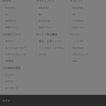
iPhone
スマートフォン
タブレット
docomo
docomo
docomo
au
au
au
SoftBank
SoftBank
SoftBank
SIMフリー
SIMフリー
SIMフリー
その他デバイス
デバイス周辺機器
パソコン
ガラケー
通信・充電ケーブル
ノートPC
モバイルルーター
ヘッドホン・イヤホン
MacBook
スマートウォッチ
ケース
デスクトップ
VR機器
Mac
その他周辺機器
モニター
マウス
キーボード
ガイド