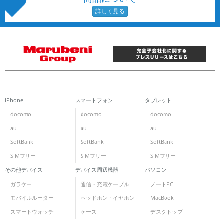
iPhone
スマートフォン
タブレット
docomo
docomo
docomo
au
au
au
SoftBank
SoftBank
SoftBank
SIMフリー
SIMフリー
SIMフリー
その他デバイス
デバイス周辺機器
パソコン
ガラケー
通信・充電ケーブル
ノートPC
モバイルルーター
ヘッドホン・イヤホン
MacBook
スマートウォッチ
ケース
デスクトップ