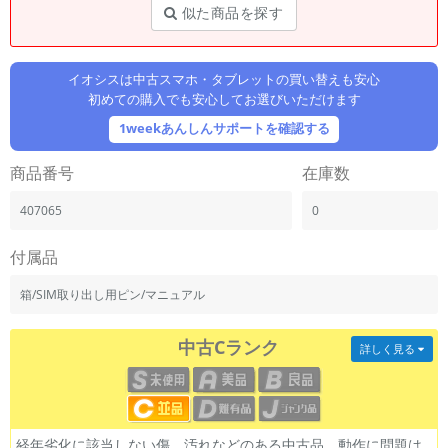
「iPhone」「Xperia」「Galaxy」など
似た商品を探す
メーカー
製造、販売メーカーの絞り込み
「Apple」「SONY」「SHARP」など
イオシスは中古スマホ・タブレットの買い替えも安心
初めての購入でも安心してお選びいただけます
機能・特徴
1weekあんしんサポートを確認する
商品の搭載機能による絞り込み
「5G対応」「防水」「ワンセグ」など
商品番号
在庫数
ドライブ
ドライブの絞り込み
407065
0
ランク
付属品
商品状態の絞り込み
「新品」「未使用」「中古」など
箱/SIM取り出し用ピン/マニュアル
CPU
CPUの絞り込み
中古Cランク
詳しく見る
OS
OSの絞り込み
メモリ
経年劣化に該当しない傷、汚れなどのある中古品。動作に問題は