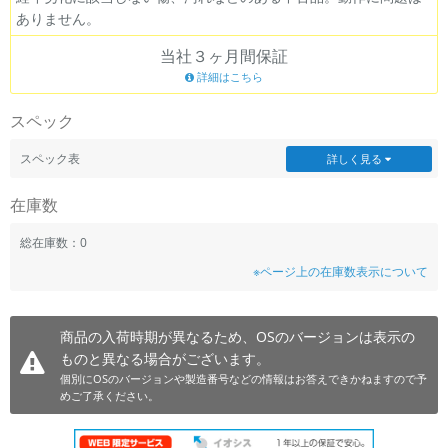
ありません。
~
当社３ヶ月間保証
容量
詳細はこちら
~
スペック
モニタサイズ
スペック表
詳しく見る
~
在庫数
価格
総在庫数：0
※ページ上の在庫数表示について
円 ～
円
商品の入荷時期が異なるため、OSのバージョンは表示の
ものと異なる場合がございます。
発売日
個別にOSのバージョンや製造番号などの情報はお答えできかねますので予
月 から
年
めご了承ください。
月 まで
年