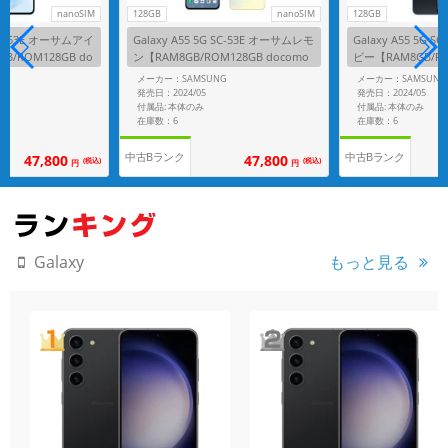
nanoSIM
128GB
nanoSIM
128GB
G SC-53E オーサムアイ
Galaxy A55 5G SC-53E オーサムレモ
Galaxy A55 5G 
/ROM128GB do
ン【RAM8GB/ROM128GB docomo
ビー【RAM8GB/RO
ー】
版SIMフリー】
o版SIMフリー】
G
メーカー：SAMSUNG
メーカー：SAMSUNG
発売日：2024/05
発売日：2024/05
付属品: 本体のみ
付属品: 本体のみ
在庫数：6
在庫数：6
中古Bランク
中古Bランク
47,800
47,800
(税込)
(税込)
円
円
もっと見る
Galaxy