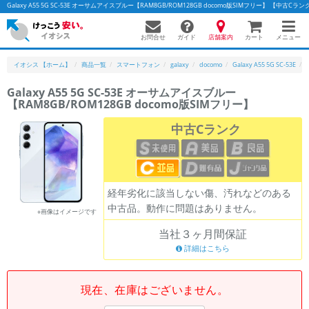
Galaxy A55 5G SC-53E オーサムアイスブルー【RAM8GB/ROM128GB docomo版SIMフリー】 【
お問合せ
店舗案内
メニュー
ガイド
カート
イオシス 【ホーム】
商品一覧
スマートフォン
galaxy
docomo
Galaxy A55 5G SC-53E
Galaxy A55 5G SC-53E オーサムアイスブルー
【RAM8GB/ROM128GB docomo版SIMフリー】
かんたんパソコン検索に切り替える
中古Cランク
フリーワード
除外ワード
経年劣化に該当しない傷、汚れなどのある
中古品。動作に問題はありません。
人気の検索ワード：
Let's note
EliteBook
MacBook
※画像はイメージです
当社３ヶ月間保証
カテゴリー
詳細はこちら
商品ジャンルの絞り込み
「スマートフォン」「タブレット」など
シリーズ
現在、在庫はございません。
商品シリーズ名・ブランド名の絞り込み。