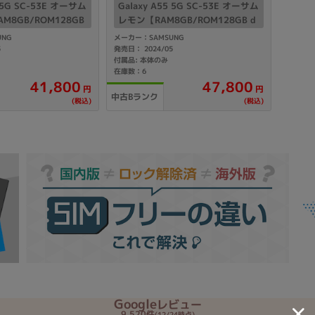
5 5G SC-53E オーサム
Galaxy A55 5G SC-53E オーサム
Core i7
Core i5
Core i3
そ
M8GB/ROM128GB
レモン【RAM8GB/ROM128GB d
IMフリー】
ocomo版SIMフリー】
NG
メーカー：SAMSUNG
5
発売日： 2024/05
付属品: 本体のみ
在庫数：6
メモリ
41,800
47,800
円
円
中古Bランク
(税込)
(税込)
~
omeOS
その他
モニタサイズ
~
発売日
月
年
月
年
Google
レビュー
9,520件
(12/24時点)