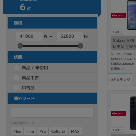
6
商品シリーズ名・ブランド名の絞り込み。
件
Let's note
dynabook
Thinkpad
LAVIE
FMV
価格
macbook
Inspiron
aspire
128GB
円 ～
円
Galaxy A5
レモン【RAM8
ocomo版S
メーカー：SAMSU
機能・特徴
状態
発売日： 2024/0
商品の搭載機能による絞り込み
付属品: 本体のみ
新品 / 未使用
在庫数：1
Webカメラ内蔵
美品中古
中古Aランク
中古品
除外ワード
ランク
商品状態の絞り込み
人気の除外ワード
新品/未使用
Aランク
Bラ
未使用
中古
新品
128GB
Cellular
Plus
mini
MAX
Pro