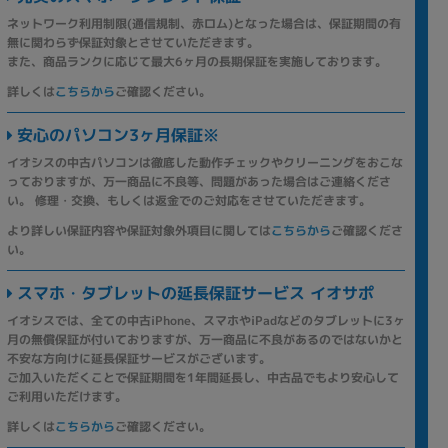
ネットワーク利用制限(通信規制、赤ロム)となった場合は、保証期間の有
無に関わらず保証対象とさせていただきます。
また、商品ランクに応じて最大6ヶ月の長期保証を実施しております。
詳しくは
こちらから
ご確認ください。
安心のパソコン3ヶ月保証※
イオシスの中古パソコンは徹底した動作チェックやクリーニングをおこな
っておりますが、万一商品に不良等、問題があった場合はご連絡くださ
い。 修理・交換、もしくは返金でのご対応をさせていただきます。
より詳しい保証内容や保証対象外項目に関しては
こちらから
ご確認くださ
い。
スマホ・タブレットの延長保証サービス イオサポ
イオシスでは、全ての中古iPhone、スマホやiPadなどのタブレットに3ヶ
月の無償保証が付いておりますが、万一商品に不良があるのではないかと
不安な方向けに延長保証サービスがございます。
ご加入いただくことで保証期間を1年間延長し、中古品でもより安心して
ご利用いただけます。
詳しくは
こちらから
ご確認ください。