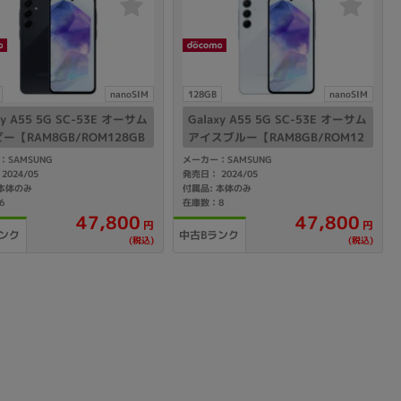
sonic
FUJITSU
Lenovo
nanoSIM
128GB
nanoSIM
xy A55 5G SC-53E オーサム
Galaxy A55 5G SC-53E オーサム
ー【RAM8GB/ROM128GB
アイスブルー【RAM8GB/ROM12
omo版SIMフリー】
8GB docomo版SIMフリー】
：SAMSUNG
メーカー：SAMSUNG
2024/05
発売日： 2024/05
 本体のみ
付属品: 本体のみ
6
在庫数：8
DVD-ROM
DVD±RW
47,800
47,800
円
円
ンク
中古Bランク
(税込)
(税込)
Ryzen 7
Ryzen 5
Core i9