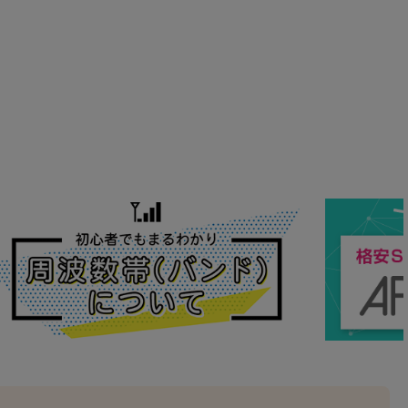
の他
 から
 まで