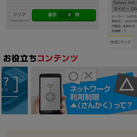
Galaxy A5
アウトレット
ネイビー【RA
クリア
表示
6
件
docomo版S
メーカー：SAMSU
発売日： 2024/0
付属品: 本体のみ
在庫数：3
OS
中古Cランク
OSの絞り込み
Chr
Win 11
Win 10
MacOS
Win 7
Win 8
容量
~
価格
円 ～
円