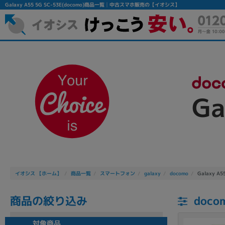
Galaxy A55 5G SC-53E(docomo)商品一覧│中古スマホ販売の【イオシス】
Ga
フリーワード
除外ワード
人気の検索ワード：
Let's note
EliteBook
MacBook
イオシス 【ホーム】
商品一覧
スマートフォン
galaxy
docomo
Galaxy A5
商品の絞り込み
doco
シリーズ
対象商品