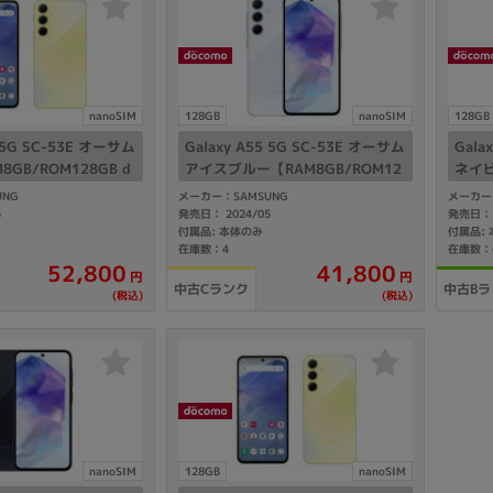
製造、販売メーカーの絞り込み
Pana
TOSHIBA
Apple
SONY
VAIO
Asus
HP
nanoSIM
128GB
nanoSIM
128GB
5 5G SC-53E オーサム
Galaxy A55 5G SC-53E オーサム
Gala
GB/ROM128GB d
アイスブルー【RAM8GB/ROM12
ネイビ
IMフリー】
8GB docomo版SIMフリー】
doc
NG
メーカー：SAMSUNG
メーカー
ドライブ
5
発売日： 2024/05
発売日： 
ドライブの絞り込み
付属品: 本体のみ
付属品:
在庫数：4
在庫数：
DVD-マルチ
BD-ROM
BD−R
52,800
41,800
円
円
中古Cランク
中古Bラ
(税込)
(税込)
DVDスーパーマルチ
その他
CPU
CPUの絞り込み
Apple M1
Apple M2
ンク
Cランク
Ryzen 9
nanoSIM
128GB
nanoSIM