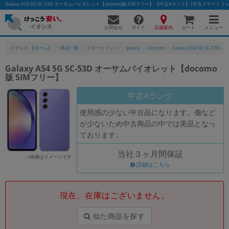
Galaxy A54 5G SC-53D オーサムバイオレット【docomo版 SIMフリー】 【中古Aランク】|中古スマー
お問合せ
店舗案内
メニュー
ガイド
カート
イオシス 【ホーム】
商品一覧
スマートフォン
galaxy
docomo
Galaxy A54 5G SC-53D
Galaxy A54 5G SC-53D オーサムバイオレット【docomo
版 SIMフリー】
かんたんパソコン検索に切り替える
中古Aランク
使用感の少ない中古品になります。傷など
フリーワード
が少ないため中古商品の中では美品となっ
ております。
除外ワード
当社３ヶ月間保証
人気の検索ワード：
Let's note
EliteBook
MacBook
※画像はイメージです
詳細はこちら
カテゴリー
商品ジャンルの絞り込み
「スマートフォン」「タブレット」など
現在、在庫はございません。
シリーズ
似た商品を探す
商品シリーズ名・ブランド名の絞り込み。