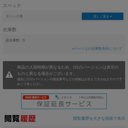
スペック
~
スペック表
詳しく見る
容量
在庫数
~
総在庫数：0
モニタサイズ
※ページ上の在庫数表示について
~
商品の入荷時期が異なるため、OSのバージョンは表示の
価格
ものと異なる場合がございます。
円 ～
円
個別にOSのバージョンや製造番号などの情報はお答えできかねますので予
めご了承ください。
発売日
月 から
年
閲覧履歴を大きな画面で表示
月 まで
年