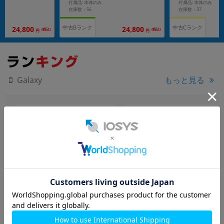
付属品: 本体のみ
付属品: 本体のみ
在庫数：56
在庫数：37
中古Bランク
中古Cランク
24,800
24,800
(税込)
(税込)
円
円
もっと見る
Galaxy
Galaxy Z Fold5 SCG22 アイ
Galaxy S23 SC-51D ファン
シーブルー
トムブラック【docomo版