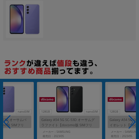
各項目のチェックボックスは「or検索」となります。
ただし機能別のみ「and検索」となります。
nanoSIM
128GB
nanoSIM
128GB
 SC-53D オーサムバ
Galaxy A54 5G SC-53D オーサムグ
Galaxy A54 5G 
mo版 SIMフリ
ラファイト【docomo版 SIMフリ
イオレット【docom
ー】
ー】
G
メーカー：SAMSUNG
メーカー：SAMSUNG
発売日：2023/05
発売日：2023/05