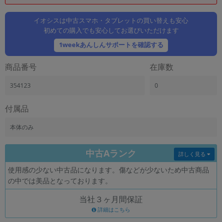
「iPhone」「Xperia」「Galaxy」など
メーカー
イオシスは中古スマホ・タブレットの買い替えも安心
初めての購入でも安心してお選びいただけます
製造、販売メーカーの絞り込み
「Apple」「SONY」「SHARP」など
1weekあんしんサポートを確認する
機能・特徴
商品番号
在庫数
商品の搭載機能による絞り込み
「5G対応」「防水」「ワンセグ」など
354123
0
ドライブ
ドライブの絞り込み
付属品
ランク
本体のみ
商品状態の絞り込み
「新品」「未使用」「中古」など
中古Aランク
詳しく見る
CPU
使用感の少ない中古品になります。傷などが少ないため中古商品
CPUの絞り込み
の中では美品となっております。
OS
当社３ヶ月間保証
OSの絞り込み
詳細はこちら
メモリ