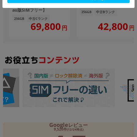
【RAM12GB/ROM256GB
SIMフリー】
au版SIMフリー】
256GB
中古Bランク
256GB
中古Cランク
69,800
42,800
円
円
Google
レビュー
9,520件
(12/24時点)