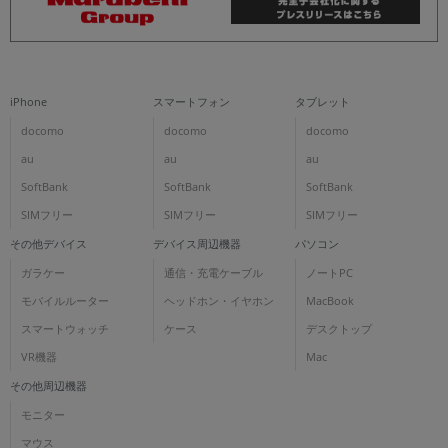
iPhone
スマートフォン
タブレット
docomo
docomo
docomo
au
au
au
SoftBank
SoftBank
SoftBank
SIMフリー
SIMフリー
SIMフリー
その他デバイス
デバイス周辺機器
パソコン
ガラケー
通信・充電ケーブル
ノートPC
モバイルルーター
ヘッドホン・イヤホン
MacBook
スマートウォッチ
ケース
デスクトップ
VR機器
Mac
その他周辺機器
モニター
マウス