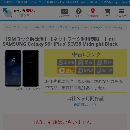
【SIMロック解除済】【ネットワーク利用制限－】au SAMSUNG Galaxy S8+ (Plus) SCV35 Midnigh
お問合せ
店舗案内
メニュー
ガイド
カート
イオシス 【ホーム】
商品一覧
スマートフォン
galaxy
au
Galaxy S8+ SCV35 Midnight
【SIMロック解除済】【ネットワーク利用制限－】au
SAMSUNG Galaxy S8+ (Plus) SCV35 Midnight Black
かんたんパソコン検索に切り替える
中古Cランク
フリーワード
除外ワード
経年劣化に該当しない傷、汚れなどのある
中古品。動作に問題はありません。
人気の検索ワード：
Let's note
EliteBook
MacBook
※画像はイメージです
当社３ヶ月間保証
カテゴリー
詳細はこちら
商品ジャンルの絞り込み
「スマートフォン」「タブレット」など
シリーズ
現在、在庫はございません。
商品シリーズ名・ブランド名の絞り込み。