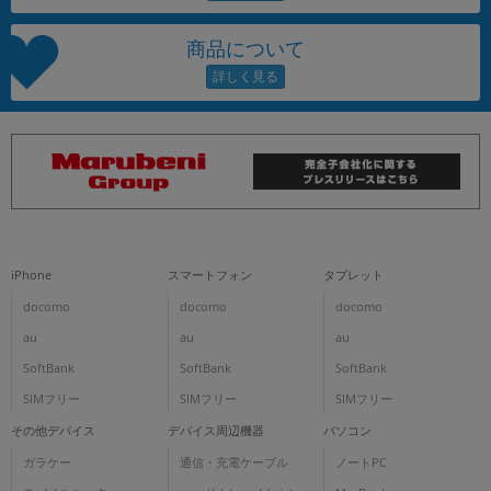
商品について
iPhone
スマートフォン
タブレット
docomo
docomo
docomo
au
au
au
SoftBank
SoftBank
SoftBank
SIMフリー
SIMフリー
SIMフリー
その他デバイス
デバイス周辺機器
パソコン
ガラケー
通信・充電ケーブル
ノートPC