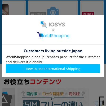
nanoSIM
256GB
nanoSIM
256GB
 CPH2797 チタニウム
【ネットワーク利用制限▲】Galaxy
Xperia1 VII SO
IMフリー】
S25 Ultra SM-S938Z 256GB チタニウ
AM12GB/ROM256
ムシルバーブルー【SoftBank版 SIM
Mフリー】
メーカー：SAMSUNG
メーカー：SONY
フリー】
発売日：2025/02
発売日：2025/06
付属品: 本体のみ(Sペン付属)
付属品: 箱/マニュアル
在庫数：1
在庫数：1
中古Bランク
中古Bランク
124,800
137,800
(税込)
(税込)
円
円