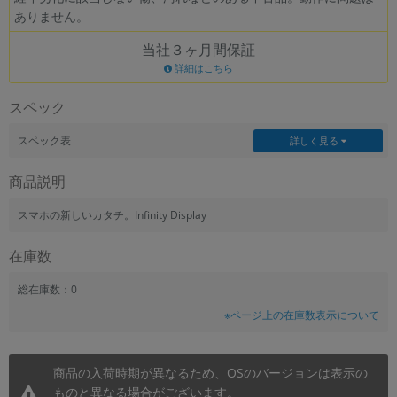
ありません。
~
当社３ヶ月間保証
容量
詳細はこちら
~
スペック
モニタサイズ
スペック表
詳しく見る
~
商品説明
価格
スマホの新しいカタチ。Infinity Display
円 ～
円
在庫数
総在庫数：0
※ページ上の在庫数表示について
発売日
月 から
年
商品の入荷時期が異なるため、OSのバージョンは表示の
月 まで
年
ものと異なる場合がございます。