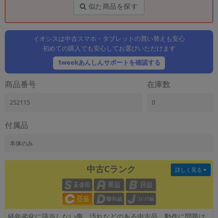
「iPhone」「Xperia」「Galaxy」など
似た商品を探す
メーカー
製造、販売メーカーの絞り込み
「Apple」「SONY」「SHARP」など
イオシスは中古スマホ・タブレットの買い替えも安心
初めての購入でも安心してお選びいただけます
機能・特徴
1weekあんしんサポートを確認する
商品の搭載機能による絞り込み
「5G対応」「防水」「ワンセグ」など
商品番号
在庫数
ドライブ
ドライブの絞り込み
252115
0
ランク
付属品
商品状態の絞り込み
「新品」「未使用」「中古」など
本体のみ
CPU
CPUの絞り込み
中古Cランク
詳しく見る
OS
OSの絞り込み
メモリ
経年劣化に該当しない傷、汚れなどのある中古品。動作に問題は