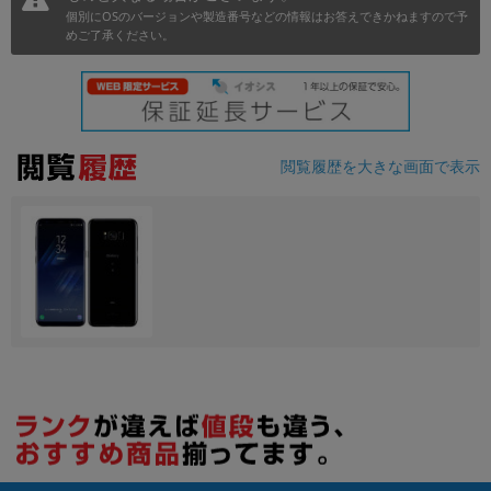
個別にOSのバージョンや製造番号などの情報はお答えできかねますので予
めご了承ください。
各項目のチェックボックスは「or検索」となります。
ただし機能別のみ「and検索」となります。
閲覧履歴を大きな画面で表示