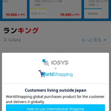
ペン欠品)
付属品: 本体のみ(Sペン付属)
在庫数：1
在庫数：2
中古Cランク
未使用品
99,800
99,800
(税込)
(税込)
円
円
もっと見る
Galaxy
Galaxy Z Fold5 SCG22 アイ
Galaxy S23 SC-51D ファン
シーブルー
トムブラック【docomo版