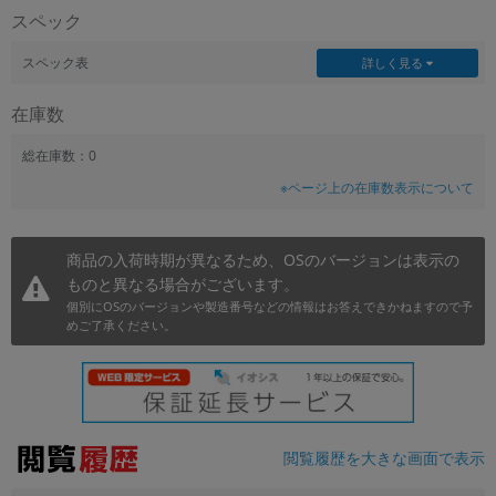
スペック
~
スペック表
詳しく見る
容量
在庫数
~
総在庫数：0
モニタサイズ
※ページ上の在庫数表示について
~
商品の入荷時期が異なるため、OSのバージョンは表示の
価格
ものと異なる場合がございます。
円 ～
円
個別にOSのバージョンや製造番号などの情報はお答えできかねますので予
めご了承ください。
発売日
月 から
年
閲覧履歴を大きな画面で表示
月 まで
年