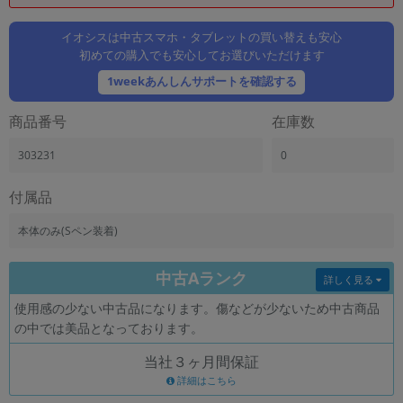
「iPhone」「Xperia」「Galaxy」など
メーカー
イオシスは中古スマホ・タブレットの買い替えも安心
初めての購入でも安心してお選びいただけます
製造、販売メーカーの絞り込み
「Apple」「SONY」「SHARP」など
1weekあんしんサポートを確認する
機能・特徴
商品番号
在庫数
商品の搭載機能による絞り込み
「5G対応」「防水」「ワンセグ」など
303231
0
ドライブ
ドライブの絞り込み
付属品
ランク
本体のみ(Sペン装着)
商品状態の絞り込み
「新品」「未使用」「中古」など
中古Aランク
詳しく見る
CPU
使用感の少ない中古品になります。傷などが少ないため中古商品
CPUの絞り込み
の中では美品となっております。
OS
当社３ヶ月間保証
OSの絞り込み
詳細はこちら
メモリ