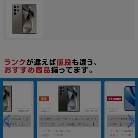
各項目のチェックボックスは「or検索」となります。
ただし機能別のみ「and検索」となります。
nanoSIM
256GB
nanoSIM
256GB
ra SCG26 256GB チタ
Galaxy S24 Ultra SCG26 256GB チタ
Google Pixel10a 
版 SIMフリー】
ニウムブラック【au版 SIMフリー】
ender【docomo
G
メーカー：SAMSUNG
メーカー：Google
発売日：2024/04
発売日：2026/04