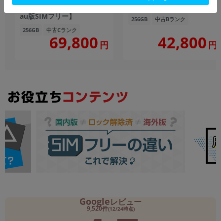
【RAM12GB/ROM256GB
SIMフリー】
au版SIMフリー】
256GB
中古Bランク
256GB
中古Cランク
69,800
42,800
円
円
Google
レビュー
9,520件
(12/24時点)