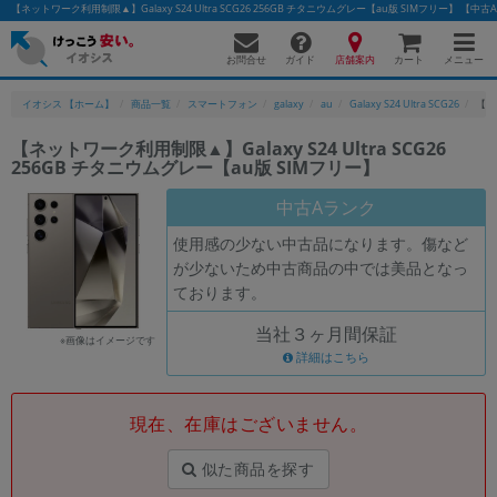
【ネットワーク利用制限▲】Galaxy S24 Ultra SCG26 256GB チタニウムグレー【au版 SIMフリー
お問合せ
店舗案内
メニュー
ガイド
カート
イオシス 【ホーム】
商品一覧
スマートフォン
galaxy
au
Galaxy S24 Ultra SCG26
【ネッ
【ネットワーク利用制限▲】Galaxy S24 Ultra SCG26
256GB チタニウムグレー【au版 SIMフリー】
かんたんパソコン検索に切り替える
中古Aランク
使用感の少ない中古品になります。傷など
フリーワード
が少ないため中古商品の中では美品となっ
ております。
除外ワード
当社３ヶ月間保証
人気の検索ワード：
Let's note
EliteBook
MacBook
※画像はイメージです
詳細はこちら
カテゴリー
商品ジャンルの絞り込み
「スマートフォン」「タブレット」など
現在、在庫はございません。
シリーズ
似た商品を探す
商品シリーズ名・ブランド名の絞り込み。