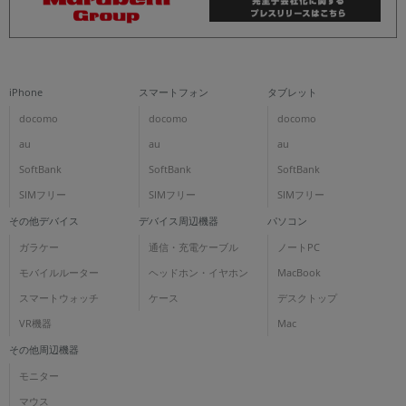
iPhone
スマートフォン
タブレット
docomo
docomo
docomo
au
au
au
SoftBank
SoftBank
SoftBank
SIMフリー
SIMフリー
SIMフリー
その他デバイス
デバイス周辺機器
パソコン
ガラケー
通信・充電ケーブル
ノートPC
モバイルルーター
ヘッドホン・イヤホン
MacBook
スマートウォッチ
ケース
デスクトップ
VR機器
Mac
その他周辺機器
モニター
マウス