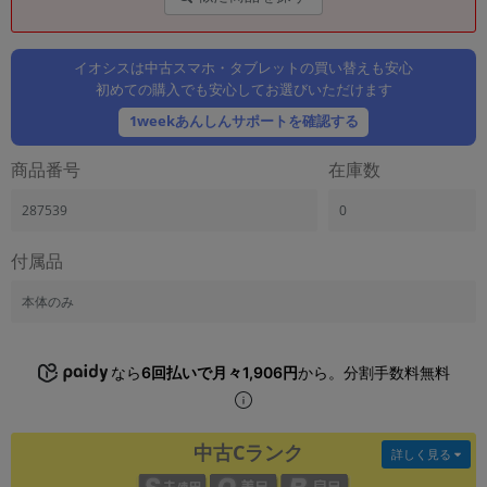
「iPhone」「Xperia」「Galaxy」など
メーカー
イオシスは中古スマホ・タブレットの買い替えも安心
製造、販売メーカーの絞り込み
「Apple」「SONY」「SHARP」など
初めての購入でも安心してお選びいただけます
1weekあんしんサポートを確認する
機能・特徴
商品の搭載機能による絞り込み
「5G対応」「防水」「ワンセグ」など
商品番号
在庫数
ドライブ
287539
0
ドライブの絞り込み
付属品
ランク
商品状態の絞り込み
本体のみ
「新品」「未使用」「中古」など
CPU
CPUの絞り込み
なら
6回払いで月々1,906円
から。分割手数料無料
OS
OSの絞り込み
中古Cランク
詳しく見る
メモリ