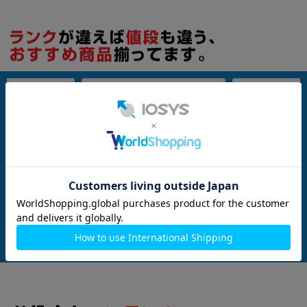
SIMFREE
nanoSIM
512GB
nanoSIM
256GB
 GV0BP 256GB Lav
Xiaomi14 Ultra ブラック【RAM16G
Galaxy S25 SM-S
o版SIMフリー】
B/ROM512GB 国内版SIMフリー】
ーブルー【SoftBa
メーカー：Xiaomi （小米）
メーカー：SAMSUNG
発売日：2024/05
発売日：2025/02
付属品: 本体のみ
付属品: 本体のみ
付属品: 箱/1m USB-C - USB-Cケーブル/SIM取り出しツール
在庫数：1
在庫数：1
中古Bランク
中古Aランク
89,800
92,800
(税込)
(税込)
円
円