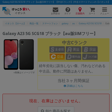
Galaxy A23 5G SCG18 ブラック【au版SIMフリー】 【中古Cランク】|中古スマートフォンの【イオシス】
お問合せ
店舗案内
メニュー
ガイド
カート
イオシス 【ホーム】
商品一覧
スマートフォン
galaxy
au
Galaxy A23 5G SCG18
Gala
Galaxy A23 5G SCG18 ブラック【au版SIMフリー】
かんたんパソコン検索に切り替える
中古Cランク
フリーワード
経年劣化に該当しない傷、汚れなどのある
除外ワード
中古品。動作に問題はありません。
※画像はイメージです
人気の検索ワード：
Let's note
EliteBook
MacBook
当社３ヶ月間保証
カテゴリー
詳細はこちら
商品ジャンルの絞り込み
「スマートフォン」「タブレット」など
現在、在庫はございません。
シリーズ
商品シリーズ名・ブランド名の絞り込み。
似た商品を探す