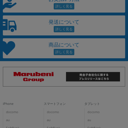
発送について
商品について
iPhone
スマートフォン
タブレット
docomo
docomo
docomo
au
au
au