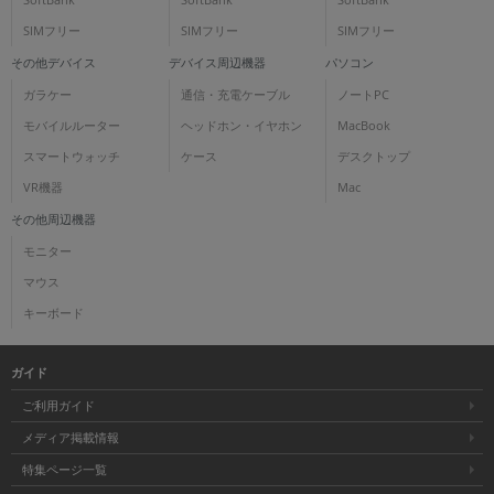
SoftBank
SoftBank
SoftBank
SIMフリー
SIMフリー
SIMフリー
その他デバイス
デバイス周辺機器
パソコン
ガラケー
通信・充電ケーブル
ノートPC
モバイルルーター
ヘッドホン・イヤホン
MacBook
スマートウォッチ
ケース
デスクトップ
VR機器
Mac
その他周辺機器
モニター
マウス
キーボード
ガイド
ご利用ガイド
メディア掲載情報
特集ページ一覧