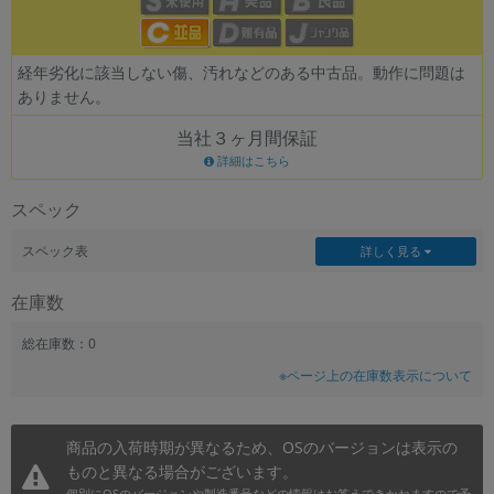
~
経年劣化に該当しない傷、汚れなどのある中古品。動作に問題は
容量
ありません。
~
当社３ヶ月間保証
詳細はこちら
モニタサイズ
スペック
~
スペック表
詳しく見る
価格
在庫数
円 ～
円
総在庫数：0
※ページ上の在庫数表示について
発売日
月 から
年
商品の入荷時期が異なるため、OSのバージョンは表示の
ものと異なる場合がございます。
月 まで
年
個別にOSのバージョンや製造番号などの情報はお答えできかねますので予