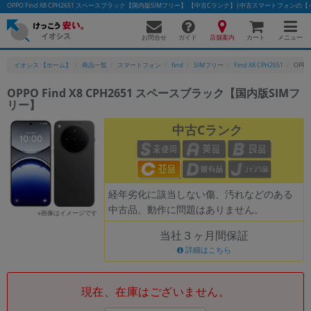
OPPO Find X8 CPH2651 スペースブラック【国内版SIMフリー】 【中古Cランク】|中古スマートフォンの
お問合せ
店舗案内
メニュー
ガイド
カート
イオシス 【ホーム】
商品一覧
スマートフォン
find
SIMフリー
Find X8 CPH2651
OPPO
OPPO Find X8 CPH2651 スペースブラック【国内版SIMフ
リー】
かんたんパソコン検索に切り替える
中古Cランク
フリーワード
除外ワード
経年劣化に該当しない傷、汚れなどのある
中古品。動作に問題はありません。
人気の検索ワード：
Let's note
EliteBook
MacBook
※画像はイメージです
当社３ヶ月間保証
カテゴリー
詳細はこちら
商品ジャンルの絞り込み
「スマートフォン」「タブレット」など
シリーズ
現在、在庫はございません。
商品シリーズ名・ブランド名の絞り込み。