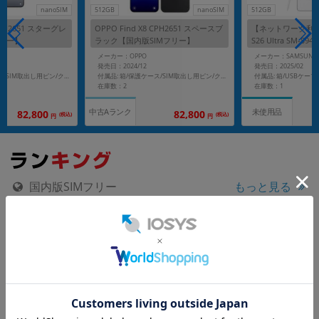
nanoSIM
512GB
nanoSIM
512GB
 CPH2651 スターグレ
OPPO Find X8 CPH2651 スペースブ
【ネットワーク利用制
フリー】
ラック【国内版SIMフリー】
S26 Ultra SM-S9
【SoftBank版 S
メーカー：OPPO
メーカー：SAMSUNG
発売日：2024/12
発売日：2025/02
付属品: 箱/保護ケース/SIM取出し用ピン/クイックガイド
付属品: 箱/保護ケース/SIM取出し用ピン/クイックガイド
在庫数：2
在庫数：1
中古Aランク
未使用品
82,800
82,800
(税込)
(税込)
円
円
国内版SIMフリー
もっと見る