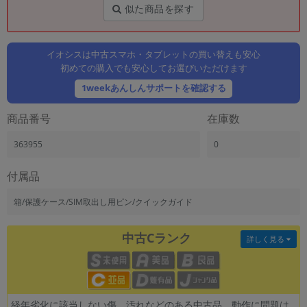
「iPhone」「Xperia」「Galaxy」など
似た商品を探す
メーカー
製造、販売メーカーの絞り込み
「Apple」「SONY」「SHARP」など
イオシスは中古スマホ・タブレットの買い替えも安心
初めての購入でも安心してお選びいただけます
機能・特徴
1weekあんしんサポートを確認する
商品の搭載機能による絞り込み
「5G対応」「防水」「ワンセグ」など
商品番号
在庫数
ドライブ
ドライブの絞り込み
363955
0
ランク
付属品
商品状態の絞り込み
「新品」「未使用」「中古」など
箱/保護ケース/SIM取出し用ピン/クイックガイド
CPU
CPUの絞り込み
中古Cランク
詳しく見る
OS
OSの絞り込み
メモリ
経年劣化に該当しない傷、汚れなどのある中古品。動作に問題は