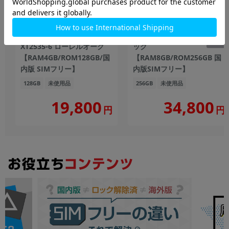
motorola moto g06
Xiaomi POCO M8 5G ブラ
XT2535-6 ローレルオーク
ック
【RAM4GB/ROM128GB/国
【RAM8GB/ROM256GB 国
内版 SIMフリー】
内版SIMフリー】
128GB
未使用品
256GB
未使用品
19,800
34,800
円
円