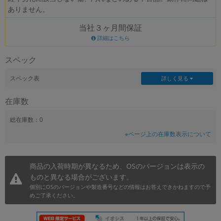
ありません。
~
当社３ヶ月間保証
容量
詳細はこちら
~
スペック
モニタサイズ
スペック表
詳しく見る
~
在庫数
価格
総在庫数：0
※ページ上の在庫数表示について
円 ～
円
商品の入荷時期が異なるため、OSのバージョンは表示の
ものと異なる場合がございます。
発売日
個別にOSのバージョンや製造番号などの情報はお答えできかねますので予
月 から
年
めご了承ください。
月 まで
年