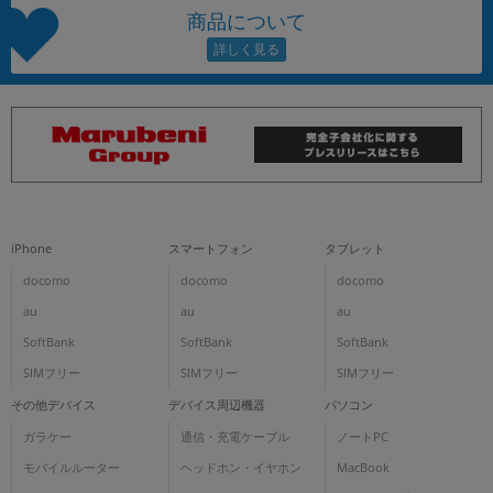
商品について
iPhone
スマートフォン
タブレット
docomo
docomo
docomo
au
au
au
SoftBank
SoftBank
SoftBank
SIMフリー
SIMフリー
SIMフリー
その他デバイス
デバイス周辺機器
パソコン
ガラケー
通信・充電ケーブル
ノートPC
モバイルルーター
ヘッドホン・イヤホン
MacBook