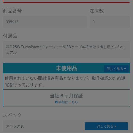
「iPhone」「Xperia」「Galaxy」など
商品番号
在庫数
メーカー
製造、販売メーカーの絞り込み
335913
0
「Apple」「SONY」「SHARP」など
機能・特徴
付属品
商品の搭載機能による絞り込み
「5G対応」「防水」「ワンセグ」など
箱/125W TurboPowerチャージャー/USBケーブル/SIM取り出し用ピン/マニ
ュアル
ドライブ
ドライブの絞り込み
未使用品
詳しく見る
ランク
使用されていない開封済み商品となりますが、動作確認のため通
商品状態の絞り込み
「新品」「未使用」「中古」など
電を行っております。
CPU
当社６ヶ月保証
CPUの絞り込み
詳細はこちら
OS
スペック
OSの絞り込み
スペック表
詳しく見る
メモリ