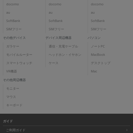
docomo
docomo
docomo
au
au
au
SoftBank
SoftBank
SoftBank
SIMフリー
SIMフリー
SIMフリー
その他デバイス
デバイス周辺機器
パソコン
ガラケー
通信・充電ケーブル
ノートPC
モバイルルーター
ヘッドホン・イヤホン
MacBook
スマートウォッチ
ケース
デスクトップ
VR機器
Mac
その他周辺機器
モニター
マウス
キーボード
ガイド
ご利用ガイド