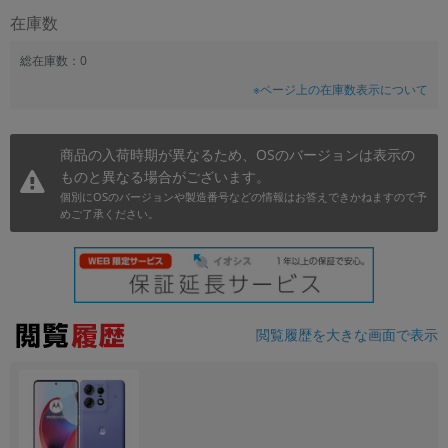
在庫数
~
総在庫数：0
容量
※ページ上の在庫数表示について
~
商品の入荷時期が異なるため、OSのバージョンは表示の
モニタサイズ
ものと異なる場合がございます。
~
個別にOSのバージョンや製造番号などの情報はお答えできかねますので予
めご了承ください。
価格
円 ～
円
閲覧履歴を大きな画面で表示
発売日
月 から
年
月 まで
年