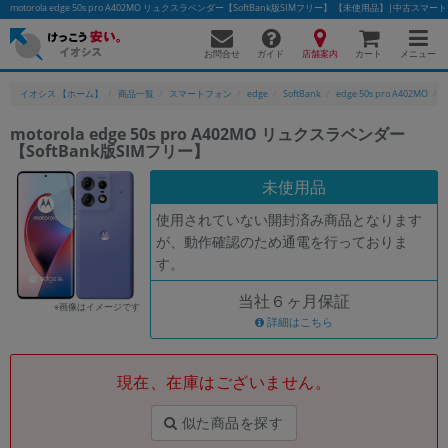
motorola edge 50s pro A402MO リュクスラベンダー【SoftBank版SIMフリー】 【未使用品】|中古
お問合せ
店舗案内
メニュー
ガイド
カート
イオシス 【ホーム】
商品一覧
スマートフォン
edge
SoftBank
edge 50s pro A402MO
motorola edge 50s pro A402MO リュクスラベンダー
【SoftBank版SIMフリー】
かんたんパソコン検索に切り替える
未使用品
使用されていない開封済み商品となります
フリーワード
が、動作確認のため通電を行っておりま
す。
除外ワード
当社６ヶ月保証
人気の検索ワード：
Let's note
EliteBook
MacBook
※画像はイメージです
詳細はこちら
カテゴリー
商品ジャンルの絞り込み
「スマートフォン」「タブレット」など
現在、在庫はございません。
シリーズ
似た商品を探す
商品シリーズ名・ブランド名の絞り込み。