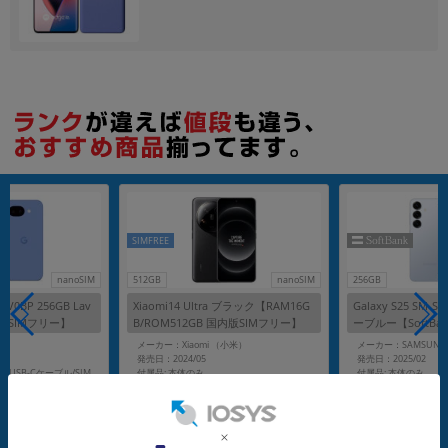
各項目のチェックボックスは「or検索」となります。
ただし機能別のみ「and検索」となります。
SIMFREE
nanoSIM
512GB
nanoSIM
256GB
 GV0BP 256GB Lav
Xiaomi14 Ultra ブラック【RAM16G
Galaxy S25 SM-S
o版SIMフリー】
B/ROM512GB 国内版SIMフリー】
ーブルー【SoftBa
メーカー：Xiaomi （小米）
メーカー：SAMSUNG
発売日：2024/05
発売日：2025/02
付属品: 本体のみ
付属品: 本体のみ
付属品: 箱/1m USB-C - USB-Cケーブル/SIM取り出しツール
在庫数：1
在庫数：1
中古Bランク
中古Aランク
89,800
92,800
(税込)
(税込)
円
円