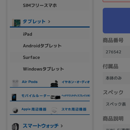
SIMフリースマホ
商品シリーズ名・ブランド名の絞り込み。
Let's note
dynabook
Thinkpad
LAVIE
FMV
macbook
Inspiron
aspire
iPad
商品番号
Androidタブレット
276542
機能・特徴
Surface
商品の搭載機能による絞り込み
付属品
Windowsタブレット
Webカメラ内蔵
本体のみ
スペック
スペック表
ランク
商品状態の絞り込み
商品説明
新品/未使用
Aランク
Bラ
未使用
中古
新品