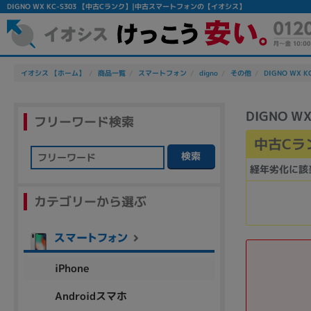
DIGNO WX KC-S303 【中古Cランク】|中古スマートフォンの【イオシス】
イオシス 【ホーム】
商品一覧
スマートフォン
digno
その他
DIGNO WX K
DIGNO WX
フリーワード検索
中古Cラ
検索
経年劣化に該
フリーワード
カテゴリーから選ぶ
除外ワード
人気の検索ワード：
Let's note
EliteBook
MacBook
iPhone
Androidスマホ
シリーズ