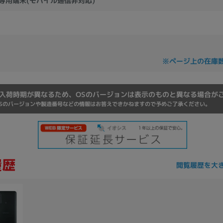
信専用端末(モバイル通信非対応)
Core i7
Core i5
Core i3
そ
メモリ
※ページ上の在庫
~
omeOS
その他
入荷時期が異なるため、OSのバージョンは表示のものと異なる場合が
Sのバージョンや製造番号などの情報はお答えできかねますので予めご了承ください。
モニタサイズ
~
閲覧履歴を大
発売日
月
年
月
年