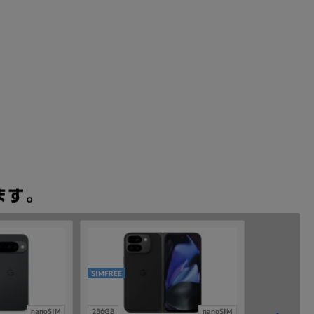
SIMFREE
nanoSIM
256GB
nanoSIM