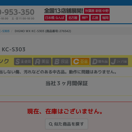
C-S303
DIGNO WX KC-S303 (商品番号:276542)
 KC-S303
かんたんパソコン検索に切り替える
ンク
当しない傷、汚れなどのある中古品。動作に問題はありません。
カテゴリー
商品ジャンルの絞り込み
当社３ヶ月間保証
ノートPC
デスクPC
モニター
現在、在庫はございません。
似た商品を探す
メーカー