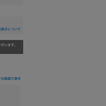
の他
数表示について
ございます。
きな画面で表示
 から
 まで