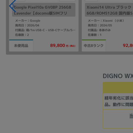
Google Pixel10a GV0BP 256GB
Xiaomi14 Ultra ブラッ
Lavender【docomo版SIMフリ
6GB/ROM512GB 国内版
ー】
ー】
メーカー：Google
メーカー：Xiaomi （小米）
発売日：2026/04
発売日：2024/05
付属品: 本体のみ
付属品: 箱/1m USB-C - USB-Cケーブル/SIM取り出しツール
在庫数：2
在庫数：1
89,800
92,8
未使用品
中古Bランク
(税込)
円
DIGNO WX
経年劣化に該
品。動作に問