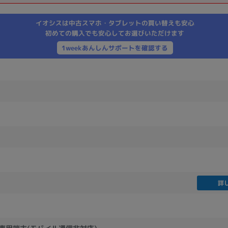
製造、販売メーカーの絞り込み
イオシスは中古スマホ・タブレットの買い替えも安心
Pana
TOSHIBA
Apple
SONY
VAIO
初めての購入でも安心してお選びいただけます
Asus
HP
1weekあんしんサポートを確認する
ドライブ
ドライブの絞り込み
DVD-マルチ
BD-ROM
BD−R
DVDスーパーマルチ
その他
詳
CPU
CPUの絞り込み
Apple M1
Apple M2
ンク
Cランク
Ryzen 9