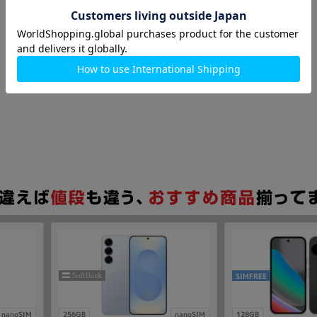
SIMFREE
nanoSIM
256GB
nanoSIM
128GB