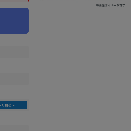
※画像はイメージです
sonic
FUJITSU
Lenovo
DVD-ROM
DVD±RW
しく見る
Ryzen 7
Ryzen 5
Core i9