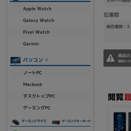
※Wi-Fi通
アウトレット
Apple Watch
在庫数
Galaxy Watch
総在庫数：3
Pixel Watch
OS
OSの絞り込み
Garmin
Chr
Win 11
Win 10
MacOS
Win 7
Win 8
商品の
個別にO
容量
ノートPC
~
Macbook
デスクトップPC
価格
ゲーミングPC
円 ～
円