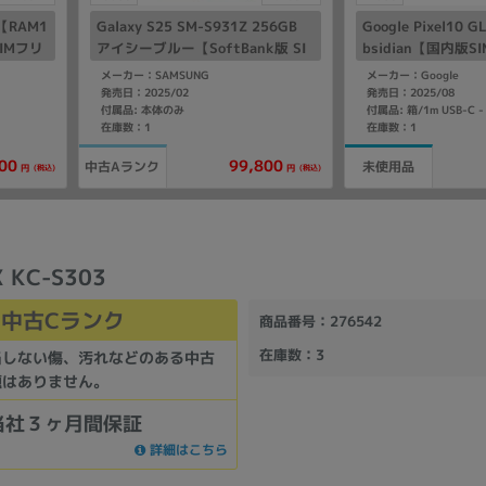
ク【RAM1
Galaxy S25 SM-S931Z 256GB
Google Pixel10 G
SIMフリ
アイシーブルー【SoftBank版 SI
bsidian【国内版
Mフリー】
メーカー：SAMSUNG
メーカー：Google
発売日：2025/02
発売日：2025/08
付属品: 本体のみ
在庫数：1
在庫数：1
00
99,800
中古Aランク
未使用品
(税込)
(税込)
円
円
 KC-S303
中古Cランク
商品番号
：276542
在庫数
：3
当しない傷、汚れなどのある中古
題はありません。
当社３ヶ月間保証
詳細はこちら