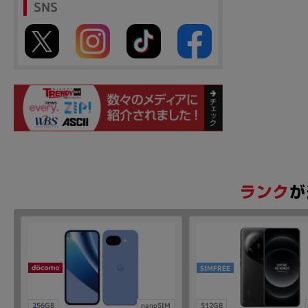
SNS
SIMFREE
256GB
nanoSIM
512GB