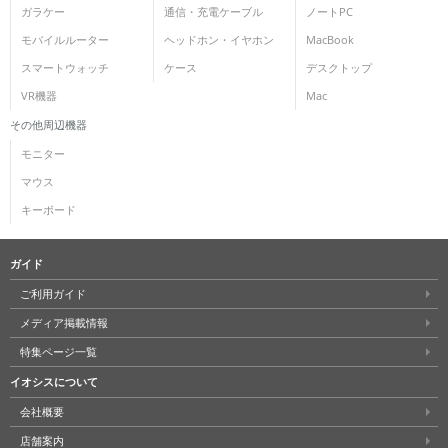
ガラケー
通信・充電ケーブル
ノートPC
各項目のチェックボックスは「or検索」となります。
モバイルルーター
ヘッドホン・イヤホン
MacBook
ただし機能別のみ「and検索」となります。
スマートウォッチ
ケース
デスクトップ
VR機器
Mac
その他周辺機器
モニター
マウス
キーボード
ガイド
ご利用ガイド
メディア掲載情報
特集ページ一覧
イオシスについて
会社概要
店舗案内