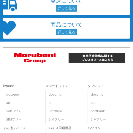
発送について
~
容量
商品について
~
モニタサイズ
~
価格
円 ～
円
iPhone
スマートフォン
タブレット
docomo
docomo
docomo
au
au
au
発売日
SoftBank
SoftBank
SoftBank
月 から
年
SIMフリー
SIMフリー
SIMフリー
その他デバイス
デバイス周辺機器
パソコン
月 まで
年