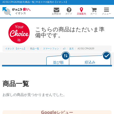
A3 5G CPH2639(楽天)商品一覧│中古スマホ販売の【イオシス】
お問合せ
店舗案内
メニュー
ガイド
カート
こちらの商品はただいま準
備中です。
かんたんパソコン検索に切り替える
イオシス 【ホーム】
商品一覧
スマートフォン
a3
楽天
A3 5G CPH2639
フリーワード
並び順
絞込み
除外ワード
人気の検索ワード：
Let's note
EliteBook
MacBook
商品一覧
カテゴリー
商品ジャンルの絞り込み
お探しの商品が見つかりませんでした。
「スマートフォン」「タブレット」など
シリーズ
商品シリーズ名・ブランド名の絞り込み。
Google
レビュー
「iPhone」「Xperia」「Galaxy」など