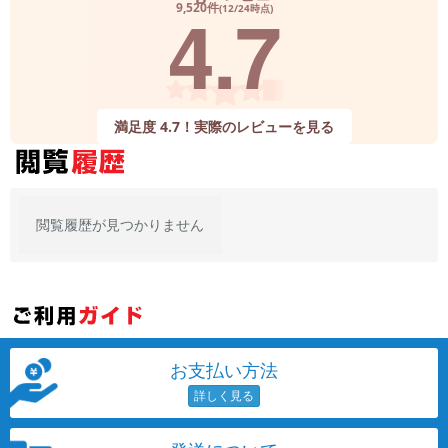
4.7
9,520件
(12/24時点)
メーカー
製造、販売メーカーの絞り込み
「Apple」「SONY」「SHARP」など
機能・特徴
満足度 4.7！実際のレビューを見る
商品の搭載機能による絞り込み
「5G対応」「防水」「ワンセグ」など
ドライブ
ドライブの絞り込み
閲覧履歴が見つかりません
ランク
商品状態の絞り込み
「新品」「未使用」「中古」など
CPU
CPUの絞り込み
お支払い方法
OS
OSの絞り込み
メモリ