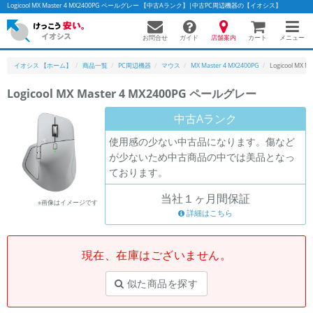
Logicool MX Master 4 MX2400PG ペールグレー 【中古Aランク】|中古PC周辺機器の【イオシス】
お問合せ
店舗案内
メニュー
ガイド
カート
イオシス 【ホーム】
商品一覧
PC周辺機器
マウス
MX Master 4 MX2400PG
Logicool MX
Logicool MX Master 4 MX2400PG ペールグレー
中古Aランク
使用感の少ない中古品になります。傷など
が少ないため中古商品の中では美品となっ
ております。
当社１ヶ月間保証
※画像はイメージです
詳細はこちら
現在、在庫はございません。
似た商品を探す