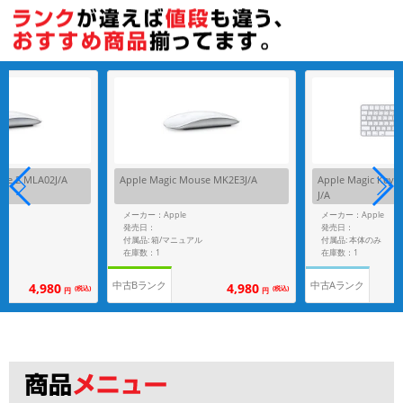
se 2 MLA02J/A
Apple Magic Mouse MK2E3J/A
Apple Magic Keybo
J/A
メーカー：Apple
メーカー：Apple
発売日：
発売日：
付属品: 箱/マニュアル
付属品: 本体のみ
在庫数：1
在庫数：1
中古Bランク
中古Aランク
4,980
4,980
(税込)
(税込)
円
円