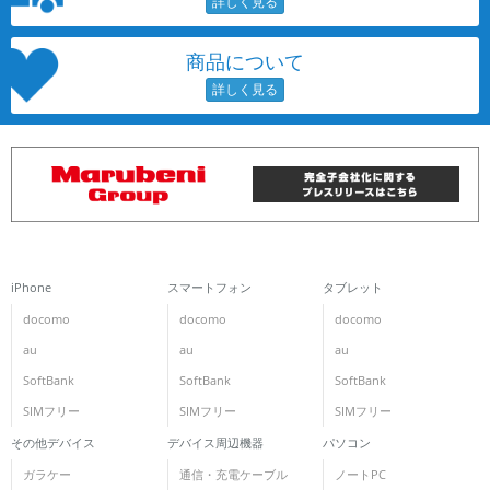
商品について
iPhone
スマートフォン
タブレット
docomo
docomo
docomo
au
au
au
SoftBank
SoftBank
SoftBank
SIMフリー
SIMフリー
SIMフリー
その他デバイス
デバイス周辺機器
パソコン
ガラケー
通信・充電ケーブル
ノートPC