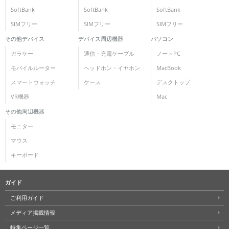
SoftBank
SoftBank
SoftBank
SIMフリー
SIMフリー
SIMフリー
その他デバイス
デバイス周辺機器
パソコン
ガラケー
通信・充電ケーブル
ノートPC
モバイルルーター
ヘッドホン・イヤホン
MacBook
スマートウォッチ
ケース
デスクトップ
VR機器
Mac
その他周辺機器
モニター
マウス
キーボード
ガイド
ご利用ガイド
メディア掲載情報
特集ページ一覧