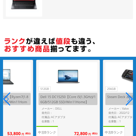
512GB
256GB
259JP【Ryzen7(1.8
Dell 15 DC15250【Core i5(1.3GHz)/1
Steam Deck 256G
GB SSD/Win11Hom
6GB/512GB SSD/Win11Home】
メーカー：DELL
メーカー：Valve
発売日：
発売日：2022/12
付属品: ACアダプタ
付属品: ACアダプター
在庫数：1
在庫数：1
中古Bランク
中古Bランク
53,800
72,800
(税込)
(税込)
円
円