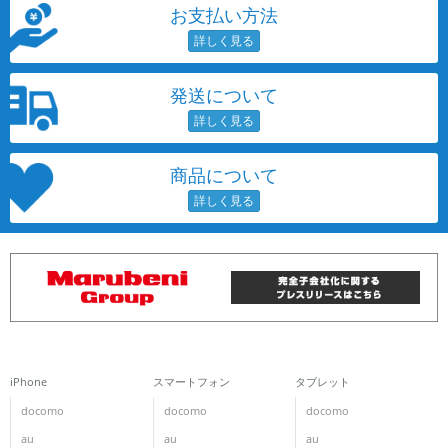
お支払い方法
発送について
商品について
iPhone
スマートフォン
タブレット
docomo
docomo
docomo
au
au
au