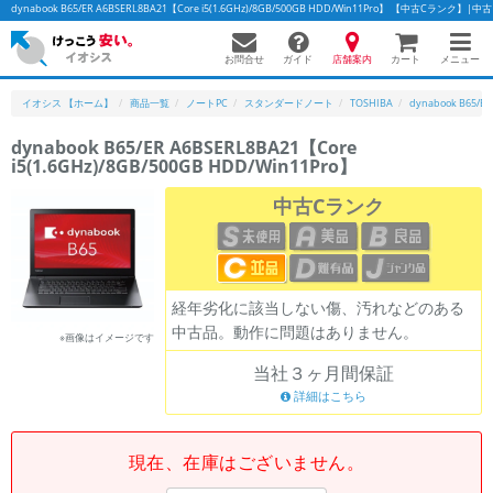
dynabook B65/ER A6BSERL8BA21【Core i5(1.6GHz)/8GB/500GB HDD/Win11Pro】 【中古Cラ
お問合せ
店舗案内
メニュー
ガイド
カート
イオシス 【ホーム】
商品一覧
ノートPC
スタンダードノート
TOSHIBA
dynabook B65/E
dynabook B65/ER A6BSERL8BA21【Core
i5(1.6GHz)/8GB/500GB HDD/Win11Pro】
中古Cランク
経年劣化に該当しない傷、汚れなどのある
中古品。動作に問題はありません。
※画像はイメージです
当社３ヶ月間保証
詳細はこちら
現在、在庫はございません。