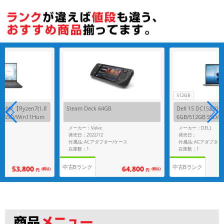
512GB
259JP【Ryzen7(1.8
Steam Deck 64GB
Dell 15 DC15250【C
GB SSD/Win11Hom
6GB/512GB SSD/
メーカー：Valve
メーカー：DELL
発売日：2022/12
発売日：
付属品: ACアダプター/ケース
付属品: ACアダプタ
在庫数：1
在庫数：1
中古Bランク
中古Bランク
53,800
64,800
(税込)
(税込)
円
円