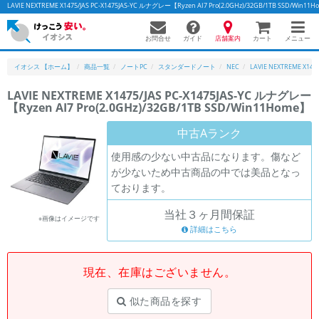
LAVIE NEXTREME X1475/JAS PC-X1475JAS-YC ルナグレー【Ryzen AI7 Pro(2.0GHz)/32GB/1TB
お問合せ
店舗案内
メニュー
ガイド
カート
イオシス 【ホーム】
商品一覧
ノートPC
スタンダードノート
NEC
LAVIE NEXTREME X1475
LAVIE NEXTREME X1475/JAS PC-X1475JAS-YC ルナグレー
【Ryzen AI7 Pro(2.0GHz)/32GB/1TB SSD/Win11Home】
中古Aランク
使用感の少ない中古品になります。傷など
が少ないため中古商品の中では美品となっ
ております。
当社３ヶ月間保証
※画像はイメージです
詳細はこちら
現在、在庫はございません。
似た商品を探す