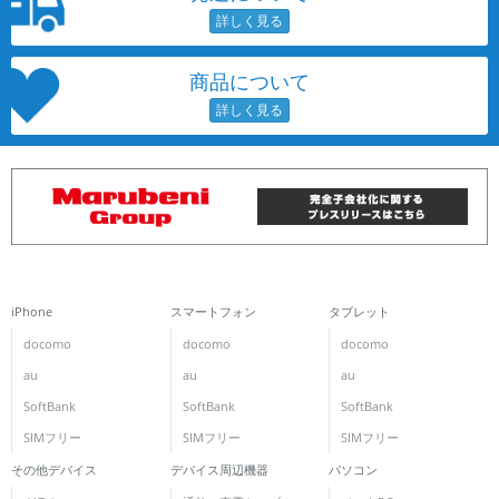
商品について
iPhone
スマートフォン
タブレット
docomo
docomo
docomo
au
au
au
SoftBank
SoftBank
SoftBank
SIMフリー
SIMフリー
SIMフリー
その他デバイス
デバイス周辺機器
パソコン