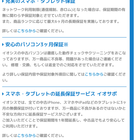
充実のスマホ・タブレット保証
ネットワーク利用制限(通信規制、赤ロム)となった場合は、保証期間の有
無に関わらず保証対象とさせていただきます。
また、商品ランクに応じて最大6ヶ月の長期保証を実施しております。
詳しくは
こちらから
ご確認ください。
安心のパソコン3ヶ月保証※
イオシスの中古パソコンは徹底した動作チェックやクリーニングをおこな
っておりますが、万一商品に不良等、問題があった場合はご連絡くださ
い。 修理・交換、もしくは返金でのご対応をさせていただきます。
より詳しい保証内容や保証対象外項目に関しては
こちらから
ご確認くださ
い。
スマホ・タブレットの延長保証サービス イオサポ
イオシスでは、全ての中古iPhone、スマホやiPadなどのタブレットに3ヶ
月の無償保証が付いておりますが、万一商品に不良があるのではないかと
不安な方向けに延長保証サービスがございます。
ご加入いただくことで保証期間を1年間延長し、中古品でもより安心して
ご利用いただけます。
詳しくは
こちらから
ご確認ください。