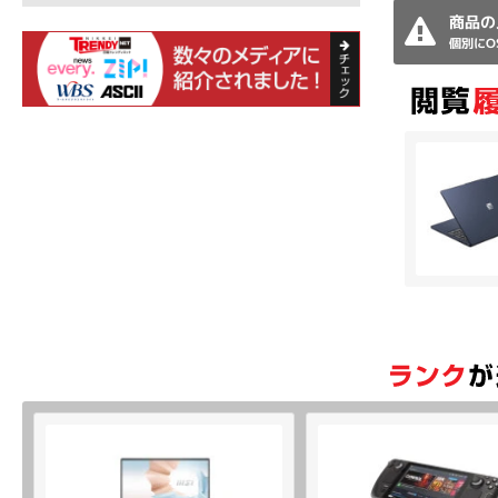
商品の
個別にO