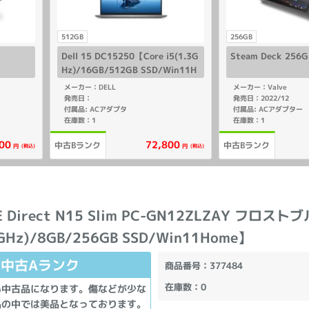
512GB
256GB
Dell 15 DC15250【Core i5(1.3G
Steam Deck 256G
Hz)/16GB/512GB SSD/Win11H
ome】
メーカー：DELL
メーカー：Valve
発売日：
発売日：2022/12
付属品: ACアダプタ
付属品: ACアダプター
在庫数：1
在庫数：1
00
72,800
中古Bランク
中古Bランク
(税込)
(税込)
円
円
E Direct N15 Slim PC-GN12ZLZAY フロストブ
GHz)/8GB/256GB SSD/Win11Home】
中古Aランク
商品番号
：377484
在庫数
：0
い中古品になります。傷などが少な
品の中では美品となっております。