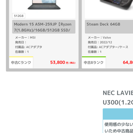
512GB
Modern 15 A5M-259JP【Ryzen
Steam Deck 64GB
7(1.8GHz)/16GB/512GB SSD/
Win11Home】
メーカー：MSI
メーカー：Valve
発売日：
発売日：2022/12
付属品: ACアダプタ
付属品: ACアダプター/ケース
在庫数：1
在庫数：1
53,800
64,8
中古Cランク
中古Bランク
(税込)
円
NEC LAVI
U300(1.2
使用感の少な
いため中古商