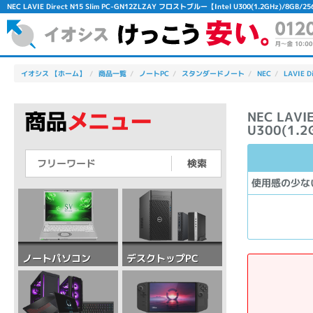
NEC LAVIE Direct N15 Slim PC-GN12ZLZAY フロストブルー【Intel U300(1.2GHz)
イオシス 【ホーム】
商品一覧
ノートPC
スタンダードノート
NEC
LAVIE D
NEC LAVI
U300(1.2
検索
使用感の少な
デスクトップPC
ノートパソコン