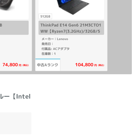
512GB
B
ThinkPad E14 Gen6 21M3CTO1
WW【Ryzen7(3.2GHz)/32GB/5
12GB SSD/Win11Home】
メーカー：Lenovo
発売日：
付属品: ACアダプタ
在庫数：1
104,800
74,800
中古Aランク
(税込)
(税込)
円
円
ルー【Intel