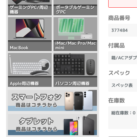
ポータブルゲーミン
ゲーミングPC/周辺
グPC
機器
商品番号
377484
iMac/Mac Pro/Mac
付属品
mini
MacBook
箱/ACアダ
スペック
パソコン周辺機器
Apple周辺機器
スペック表
在庫数
総在庫数：0