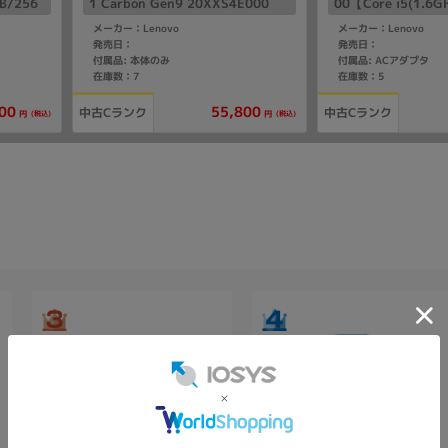
GB/256
1 Carbon Gen9 20XXS4E000
00【Core i5(1.6G
【Core i5(2.6GHz)/16GB/256G
GB SSD/Win11Pr
メーカー：Lenovo
メーカー：Lenovo
B SSD/Win11Pro】
発売日：
発売日：
付属品: 本体のみ
付属品: ACアダプタ
在庫数：7
在庫数：5
00
55,800
中古Cランク
中古Cランク
(税込)
(税込)
円
円