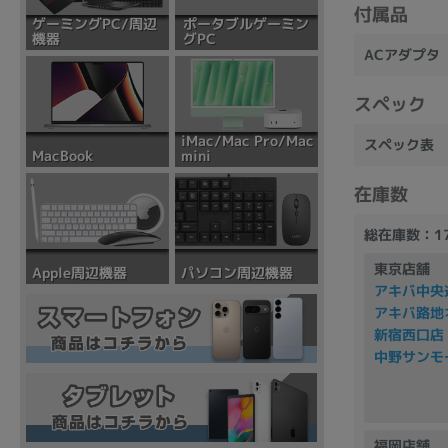
付属品
ポータブルゲーミン
ゲーミングPC/周辺
グPC
機器
ACアダプタ
スペック
iMac/Mac Pro/Mac
スペック表
mini
MacBook
在庫数
総在庫数：1
東京店舗
パソコン周辺機器
Apple周辺機器
アキバ中央
アキバ路地
新宿西口店
中野サンモ
福岡店舗