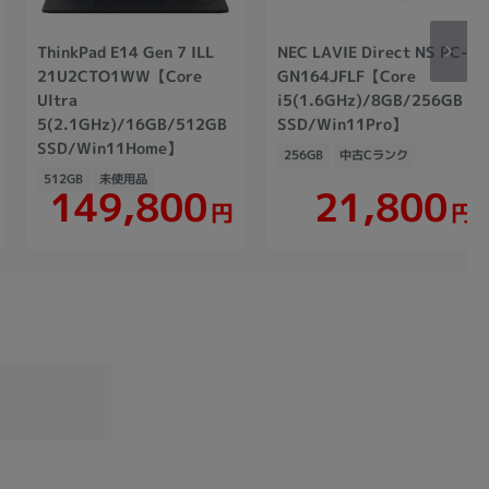
ThinkPad E14 Gen 7 ILL
NEC LAVIE Direct NS PC-
21U2CTO1WW【Core
GN164JFLF【Core
Ultra
i5(1.6GHz)/8GB/256GB
5(2.1GHz)/16GB/512GB
SSD/Win11Pro】
SSD/Win11Home】
256GB
中古Cランク
512GB
未使用品
149,800
21,800
円
円