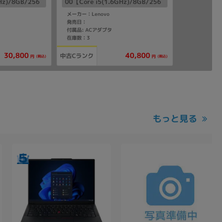
Hz)/8GB/256
00【Core i5(1.6GHz)/8GB/256
o】
GB SSD/Win11Pro】
メーカー：Lenovo
発売日：
付属品: ACアダプタ
在庫数：3
30,800
40,800
中古Cランク
(税込)
(税込)
円
円
もっと見る