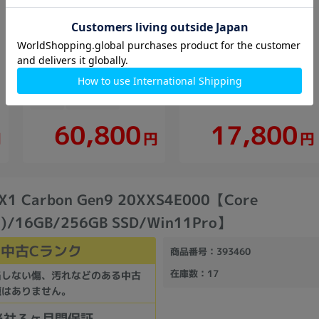
ThinkPad X1 Carbon Gen9
ASUS B1100FK
.2GHz)/32GB/512GB
20XXS4E000【Core
B1100FKA-
i5(2.6GHz)/16GB/256GB
BP1354XA【Celeron(1.1GHz)/8GB/128GB/Win11Pro】
SSD/Win11Pro】
128GB
中古Bランク
256GB
中古Cランク
60,800
17,800
円
円
円
 X1 Carbon Gen9 20XXS4E000【Core
z)/16GB/256GB SSD/Win11Pro】
中古Cランク
商品番号
：393460
在庫数
：17
当しない傷、汚れなどのある中古
題はありません。
当社３ヶ月間保証