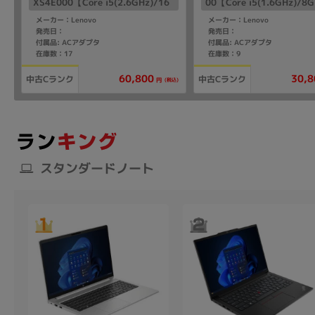
XS4E000【Core i5(2.6GHz)/16
00【Core i5(1.6GHz)/8
GB/256GB SSD/Win11Pro】
GB SSD/Win11Pro】
メーカー：Lenovo
メーカー：Lenovo
発売日：
発売日：
付属品: ACアダプタ
付属品: ACアダプタ
在庫数：17
在庫数：9
60,800
30,8
中古Cランク
中古Cランク
(税込)
円
スタンダードノート