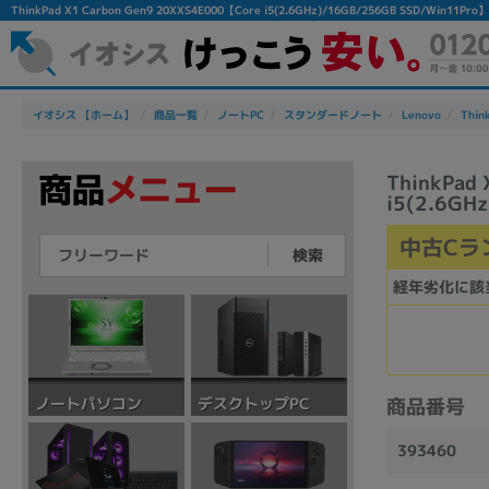
ThinkPad X1 Carbon Gen9 20XXS4E000【Core i5(2.6GHz)/16GB/256GB SSD/
イオシス 【ホーム】
商品一覧
ノートPC
スタンダードノート
Lenovo
Thin
ThinkPad
i5(2.6GH
中古Cラ
検索
経年劣化に該
デスクトップPC
ノートパソコン
商品番号
393460