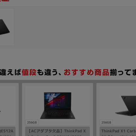
256GB
256GB
QES12A
【ACアダプタ欠品】ThinkPad X
ThinkPad X1 Car