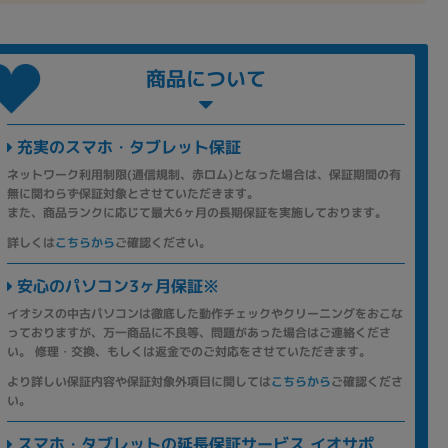
商品について
充実のスマホ・タブレット保証
ネットワーク利用制限(通信規制、赤ロム)となった場合は、保証期間の有
無に関わらず保証対象とさせていただきます。
また、商品ランクに応じて最大6ヶ月の長期保証を実施しております。
詳しくは
こちらから
ご確認ください。
安心のパソコン3ヶ月保証※
イオシスの中古パソコンは徹底した動作チェックやクリーニングをおこな
っておりますが、万一商品に不良等、問題があった場合はご連絡くださ
い。 修理・交換、もしくは返金でのご対応をさせていただきます。
より詳しい保証内容や保証対象外項目に関しては
こちらから
ご確認くださ
い。
スマホ・タブレットの延長保証サービス イオサポ