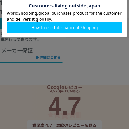
1WW【Ryzen7(3.2GHz)/32GB/256GB
11Home】
未使用品
商品番号
：369092
在庫数
：0
ない開封済み商品となりますが、動
通電を行っております。
メーカー保証
詳細はこちら
Google
レビュー
4.7
9,520件
(12/24時点)
満足度 4.7！実際のレビューを見る