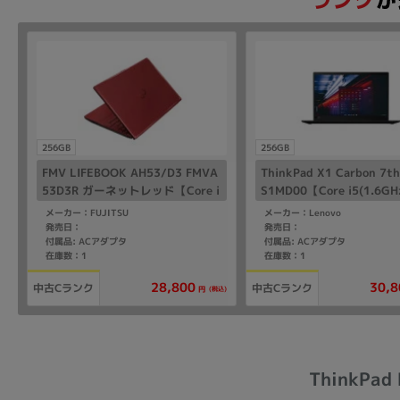
256GB
256GB
FMV LIFEBOOK AH53/D3 FMVA
ThinkPad X1 Carbon 7t
53D3R ガーネットレッド【Core i
S1MD00【Core i5(1.6GH
7(1.8GHz)/8GB/256GB SSD/Wi
B/256GB SSD/Win11Pr
メーカー：FUJITSU
メーカー：Lenovo
n11Home】
発売日：
発売日：
付属品: ACアダプタ
付属品: ACアダプタ
在庫数：1
在庫数：1
28,800
30,8
中古Cランク
中古Cランク
(税込)
円
ThinkPad