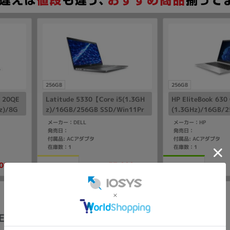
256GB
256GB
h 20QE
Latitude 5330【Core i5(1.3GH
HP EliteBook 630
z)/8G
z)/16GB/256GB SSD/Win11Pr
(1.3GHz)/16GB/
o】
o】
n11Pro】
メーカー：DELL
メーカー：HP
発売日：
発売日：
付属品: ACアダプタ
付属品: ACアダプタ
在庫数：1
在庫数：1
00
57,800
中古Cランク
中古Bランク
(税込)
(税込)
円
円
 E14 Gen6 AMD