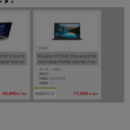
512GB
 G10【Core i5
Inspiron 15 3535【Ryzen5(2.0G
256GB SSD/Wi
Hz)/16GB/512GB SSD/Win11H
ome】
メーカー：DELL
発売日：
付属品: ACアダプタ
在庫数：1
68,800
77,800
中古Bランク
(税込)
(税込)
円
円