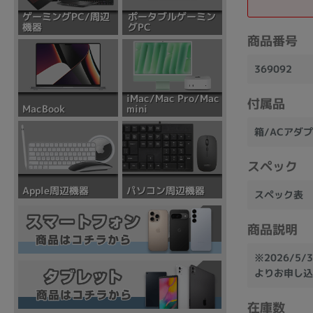
ポータブルゲーミン
ゲーミングPC/周辺
グPC
機器
商品番号
369092
iMac/Mac Pro/Mac
付属品
mini
MacBook
箱/ACアダ
スペック
パソコン周辺機器
Apple周辺機器
スペック表
商品説明
※2026/
よりお申し込
在庫数