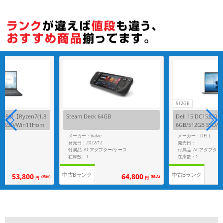
512GB
259JP【Ryzen7(1.8
Steam Deck 64GB
Dell 15 DC15250【C
GB SSD/Win11Hom
6GB/512GB SSD/
メーカー：Valve
メーカー：DELL
発売日：2022/12
発売日：
付属品: ACアダプター/ケース
付属品: ACアダプタ
在庫数：1
在庫数：1
中古Bランク
中古Bランク
53,800
64,800
(税込)
(税込)
円
円