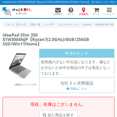
IdeaPad Slim 350 81W3004NJP【Ryzen7(2.0GHz)/8GB/256GB SSD/Win11Home】 【中古Aランク
お問合せ
店舗案内
メニュー
ガイド
カート
イオシス 【ホーム】
商品一覧
ノートPC
スタンダードノート
Lenovo
IdeaPad Slim 350 8
IdeaPad Slim 350
81W3004NJP【Ryzen7(2.0GHz)/8GB/256GB
SSD/Win11Home】
中古Aランク
使用感の少ない中古品になります。傷など
が少ないため中古商品の中では美品となっ
ております。
当社３ヶ月間保証
※画像はイメージです
詳細はこちら
現在、在庫はございません。
似た商品を探す