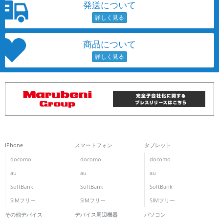
発送について
商品について
iPhone
スマートフォン
タブレット
docomo
docomo
docomo
au
au
au
SoftBank
SoftBank
SoftBank
SIMフリー
SIMフリー
SIMフリー
その他デバイス
デバイス周辺機器
パソコン