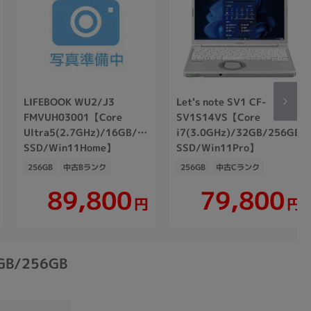
LIFEBOOK WU2/J3
Let's note SV1 CF-
1GHz)/8GB/256GB
FMVUH03001【Core
SV1S14VS【Core
Ultra5(2.7GHz)/16GB/256GB
i7(3.0GHz)/32GB/256GB
SSD/Win11Home】
SSD/Win11Pro】
256GB
中古Bランク
256GB
中古Cランク
89,800
79,800
円
円
8GB/256GB