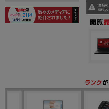
商品の
個別にO