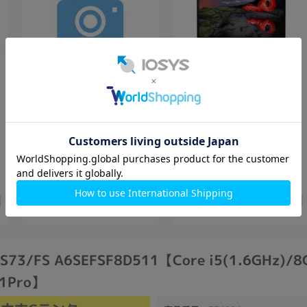
VAIO Pro PF
ThinkPad X13 Gen1
VJPF11C12N【Core
20UGS2YJ00【Ryzen5(2.
i5(1.6GHz)/8GB/256GB
SSD/Win11Pro】
SSD/Win11Pro】
256GB
中古Cランク
256GB
中古Bランク
24,800
33,800
円
円
円
 S73/FS A6SEFSF8D511【Core i5(1.6GHz)/
11Pro】