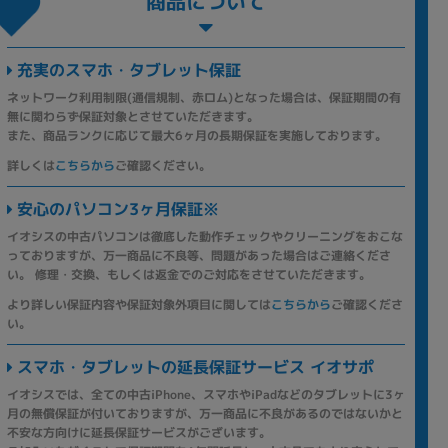
商品について
充実のスマホ・タブレット保証
ネットワーク利用制限(通信規制、赤ロム)となった場合は、保証期間の有
無に関わらず保証対象とさせていただきます。
また、商品ランクに応じて最大6ヶ月の長期保証を実施しております。
詳しくは
こちらから
ご確認ください。
安心のパソコン3ヶ月保証※
イオシスの中古パソコンは徹底した動作チェックやクリーニングをおこな
っておりますが、万一商品に不良等、問題があった場合はご連絡くださ
い。 修理・交換、もしくは返金でのご対応をさせていただきます。
より詳しい保証内容や保証対象外項目に関しては
こちらから
ご確認くださ
い。
スマホ・タブレットの延長保証サービス イオサポ
イオシスでは、全ての中古iPhone、スマホやiPadなどのタブレットに3ヶ
月の無償保証が付いておりますが、万一商品に不良があるのではないかと
不安な方向けに延長保証サービスがございます。