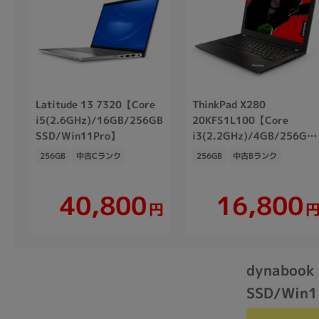
Latitude 13 7320【Core
ThinkPad X280
i5(2.6GHz)/16GB/256GB
20KFS1L100【Core
SSD/Win11Pro】
i3(2.2GHz)/4GB/256GB/Win11Home】
256GB
中古Cランク
256GB
中古Bランク
40,800
16,800
円
dynabook
SSD/Win