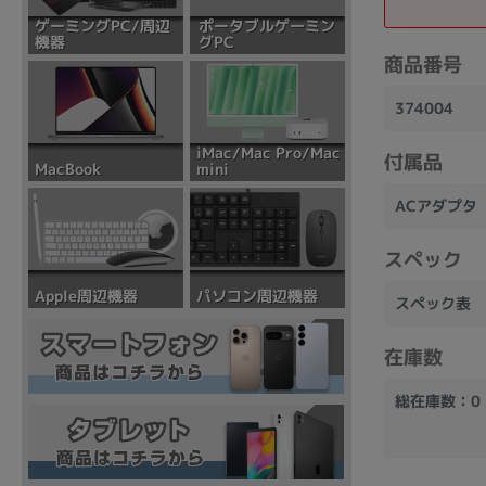
ポータブルゲーミン
ゲーミングPC/周辺
グPC
機器
商品番号
374004
iMac/Mac Pro/Mac
付属品
mini
MacBook
ACアダプタ
スペック
パソコン周辺機器
Apple周辺機器
スペック表
在庫数
総在庫数：0