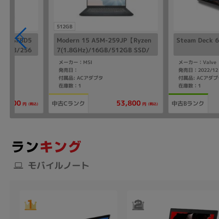
512GB
6SEFSF8D5
Modern 15 A5M-259JP【Ryzen
Steam Deck 
)/8GB/256
7(1.8GHz)/16GB/512GB SSD/
Win11Home】
メーカー：MSI
メーカー：Valve
発売日：
発売日：2022/12
付属品: ACアダプタ
付属品: ACアダ
在庫数：1
在庫数：1
30,800
53,800
中古Cランク
中古Bランク
(税込)
(税込)
円
円
モバイルノート