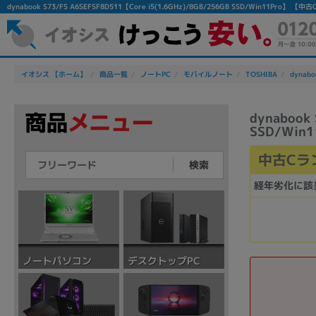
dynabook S73/FS A6SEFSF8D511【Core i5(1.6GHz)/8GB/256GB SSD/Win11P
イオシス 【ホーム】
商品一覧
ノートPC
モバイルノート
TOSHIBA
dynabo
dynabook
SSD/Win1
中古Cラ
検索
経年劣化に該
デスクトップPC
ノートパソコン