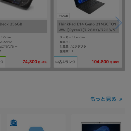
512GB
 Deck 256GB
ThinkPad E14 Gen6 21M3CTO1
WW【Ryzen7(3.2GHz)/32GB/5
12GB SSD/Win11Home】
Valve
メーカー：Lenovo
022/12
発売日：
 ACアダプター
付属品: ACアダプタ
1
在庫数：1
104,800
74,800
ンク
中古Aランク
(税込)
(税込)
円
円
もっと見る