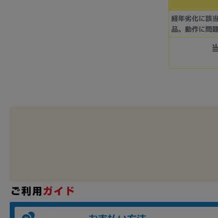
経年劣化に該
品。動作に問