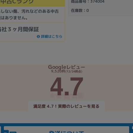
中古Cランク
商品番号
：374004
在庫数
：0
当しない傷、汚れなどのある中古
題はありません。
当社３ヶ月間保証
詳細はこちら
Google
レビュー
4.7
9,520件
(12/24時点)
満足度 4.7！実際のレビューを見る