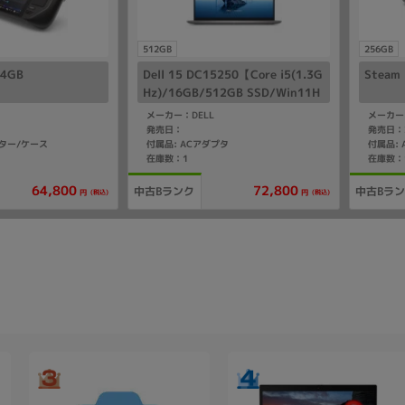
512GB
256GB
64GB
Dell 15 DC15250【Core i5(1.3G
Steam
Hz)/16GB/512GB SSD/Win11H
ome】
メーカー：DELL
メーカー：
発売日：
発売日：2
プター/ケース
付属品: ACアダプタ
付属品:
在庫数：1
在庫数：
64,800
72,800
中古Bランク
中古Bラ
(税込)
(税込)
円
円