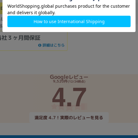
中古Cランク
商品番号
：340259
在庫数
：0
当しない傷、汚れなどのある中古
題はありません。
当社３ヶ月間保証
詳細はこちら
Google
レビュー
4.7
9,520件
(12/24時点)
満足度 4.7！実際のレビューを見る