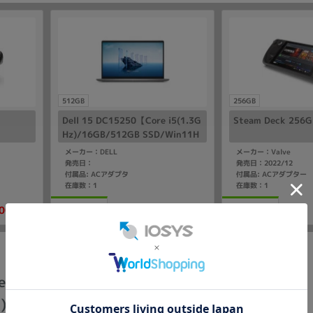
512GB
256GB
Dell 15 DC15250【Core i5(1.3G
Steam Deck 256G
Hz)/16GB/512GB SSD/Win11H
ome】
メーカー：DELL
メーカー：Valve
発売日：
発売日：2022/12
付属品: ACアダプタ
付属品: ACアダプター
在庫数：1
在庫数：1
00
72,800
中古Bランク
中古Bランク
(税込)
(税込)
円
円
ed PC】Let's note SV7 CF-SV7R11VS【Core
z)/16GB/256GB SSD/Win10Pro】