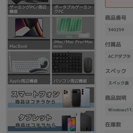
ポータブルゲーミン
ゲーミングPC/周辺
グPC
機器
商品番号
340259
iMac/Mac Pro/Mac
付属品
mini
MacBook
ACアダプタ
スペック
パソコン周辺機器
Apple周辺機器
スペック表
商品説明
Windows
在庫数