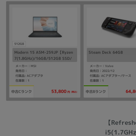
512GB
Modern 15 A5M-259JP【Ryzen
Steam Deck 64GB
7(1.8GHz)/16GB/512GB SSD/
Win11Home】
メーカー：MSI
メーカー：Valve
発売日：
発売日：2022/12
付属品: ACアダプタ
付属品: ACアダプター/ケース
在庫数：1
在庫数：1
53,800
64,8
中古Cランク
中古Bランク
(税込)
円
【Refresh
i5(1.7GH