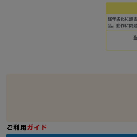
経年劣化に該
品。動作に問