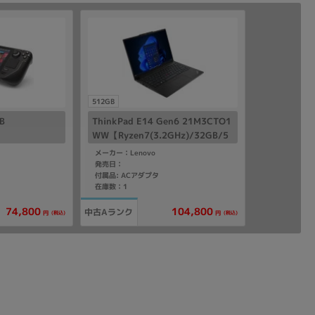
512GB
B
ThinkPad E14 Gen6 21M3CTO1
WW【Ryzen7(3.2GHz)/32GB/5
12GB SSD/Win11Home】
メーカー：Lenovo
発売日：
付属品: ACアダプタ
在庫数：1
104,800
74,800
中古Aランク
(税込)
(税込)
円
円