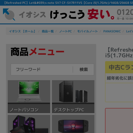
【Refreshed PC】Let&#039;s note SV7 CF-SV7R11VS【Core i5(1.7GHz)/16GB
イオシス 【ホーム】
商品一覧
ノートPC
モバイルノート
PANASONIC
Let'
【Refresh
i5(1.7GH
中古Cラ
検索
経年劣化に該
デスクトップPC
ノートパソコン