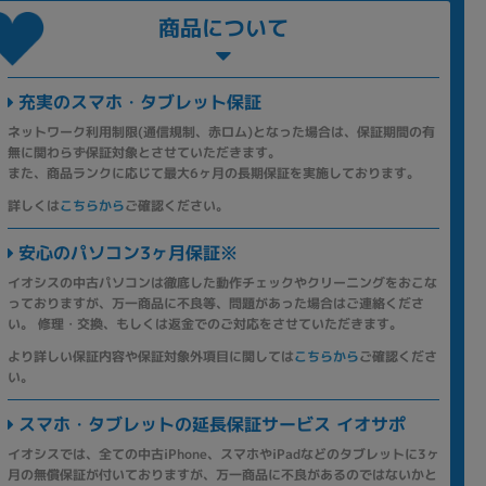
商品について
充実のスマホ・タブレット保証
ネットワーク利用制限(通信規制、赤ロム)となった場合は、保証期間の有
無に関わらず保証対象とさせていただきます。
また、商品ランクに応じて最大6ヶ月の長期保証を実施しております。
詳しくは
こちらから
ご確認ください。
安心のパソコン3ヶ月保証※
イオシスの中古パソコンは徹底した動作チェックやクリーニングをおこな
っておりますが、万一商品に不良等、問題があった場合はご連絡くださ
い。 修理・交換、もしくは返金でのご対応をさせていただきます。
より詳しい保証内容や保証対象外項目に関しては
こちらから
ご確認くださ
い。
スマホ・タブレットの延長保証サービス イオサポ
イオシスでは、全ての中古iPhone、スマホやiPadなどのタブレットに3ヶ
月の無償保証が付いておりますが、万一商品に不良があるのではないかと