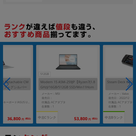
512GB
30 Detachable CM
Modern 15 A5M-259JP【Ryzen7(1.8
Steam Deck 64GB
0171 フォグシルバー
GHz)/16GB/512GB SSD/Win11Hom
GHz)/8GB/64GB eM
e】
メーカー：MSI
メーカー：Valve
】【docomo版 SIM
発売日：
発売日：2022/12
付属品: ACアダプタ
付属品: ACアダプター
付属品: デタッチャブルキーボード/ASUS USI Pen/スタンドカバー
在庫数：1
在庫数：1
中古Cランク
中古Bランク
36,800
53,800
(税込)
(税込)
円
円