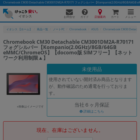
Chromebook CM30 Detachable CM3001DM2A-R70171 フォグシルバー【Kompanio(2.0GHz
お問合せ
店舗案内
メニュー
ガイド
カート
イオシス 【ホーム】
商品一覧
ノートPC
Chromebook
ASUS
Chromebook CM30 Detach
Chromebook CM30 Detachable CM3001DM2A-R70171
フォグシルバー【Kompanio(2.0GHz)/8GB/64GB
eMMC/ChromeOS】【docomo版 SIMフリー】【ネット
ワーク利用制限▲】
未使用品
使用されていない開封済み商品となります
が、動作確認のため通電を行っておりま
す。
当社６ヶ月保証
※画像はイメージです
詳細はこちら
現在、在庫はございません。