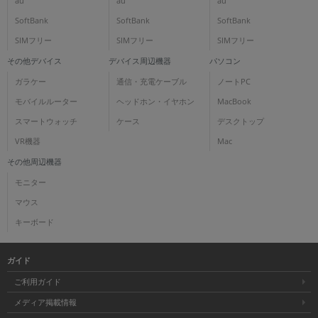
au
au
au
SoftBank
SoftBank
SoftBank
SIMフリー
SIMフリー
SIMフリー
その他デバイス
デバイス周辺機器
パソコン
ガラケー
通信・充電ケーブル
ノートPC
モバイルルーター
ヘッドホン・イヤホン
MacBook
スマートウォッチ
ケース
デスクトップ
VR機器
Mac
その他周辺機器
モニター
マウス
キーボード
ガイド
ご利用ガイド
メディア掲載情報