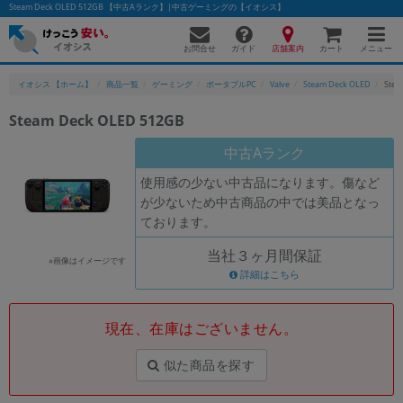
Steam Deck OLED 512GB 【中古Aランク】|中古ゲーミングの【イオシス】
お問合せ
店舗案内
メニュー
ガイド
カート
イオシス 【ホーム】
商品一覧
ゲーミング
ポータブルPC
Valve
Steam Deck OLED
Stea
Steam Deck OLED 512GB
中古Aランク
使用感の少ない中古品になります。傷など
が少ないため中古商品の中では美品となっ
ております。
当社３ヶ月間保証
※画像はイメージです
詳細はこちら
現在、在庫はございません。
似た商品を探す