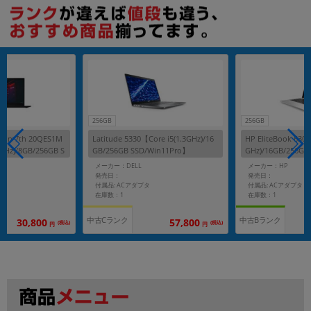
256GB
256GB
rbon 7th 20QES1M
Latitude 5330【Core i5(1.3GHz)/16
HP EliteBook 630 
6GHz)/8GB/256GB S
GB/256GB SSD/Win11Pro】
GHz)/16GB/256GB
メーカー：DELL
メーカー：HP
発売日：
発売日：
付属品: ACアダプタ
付属品: ACアダプタ
在庫数：1
在庫数：1
中古Cランク
中古Bランク
30,800
57,800
(税込)
(税込)
円
円