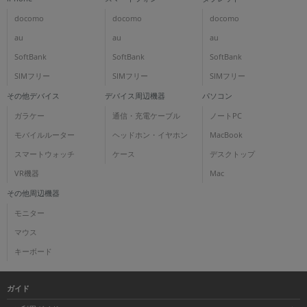
docomo
docomo
docomo
au
au
au
SoftBank
SoftBank
SoftBank
SIMフリー
SIMフリー
SIMフリー
その他デバイス
デバイス周辺機器
パソコン
ガラケー
通信・充電ケーブル
ノートPC
モバイルルーター
ヘッドホン・イヤホン
MacBook
スマートウォッチ
ケース
デスクトップ
VR機器
Mac
その他周辺機器
モニター
マウス
キーボード
ガイド