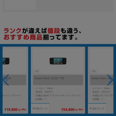
1TB
1TB
D 512GB
Steam Deck OLED 1TB
Steam Deck OLED
メーカー：Valve
メーカー：Valve
発売日：2023/11
発売日：2023/11
ター/キャリングケース
付属品: ACアダプター
付属品: 箱/ACアダプター/キャリングケース/クリーニングクロス/マニュアル
在庫数：1
在庫数：1
中古Aランク
中古Aランク
119,800
154,800
(税込)
(税込)
円
円