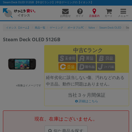
Steam Deck OLED 512GB 【中古Cランク】|中古ゲーミングの【イオシス】
お問合せ
店舗案内
メニュー
ガイド
カート
イオシス 【ホーム】
商品一覧
ゲーミング
ポータブルPC
Valve
Steam Deck OLED
Stea
Steam Deck OLED 512GB
中古Cランク
経年劣化に該当しない傷、汚れなどのある
中古品。動作に問題はありません。
※画像はイメージです
当社３ヶ月間保証
詳細はこちら
現在、在庫はございません。
似た商品を探す