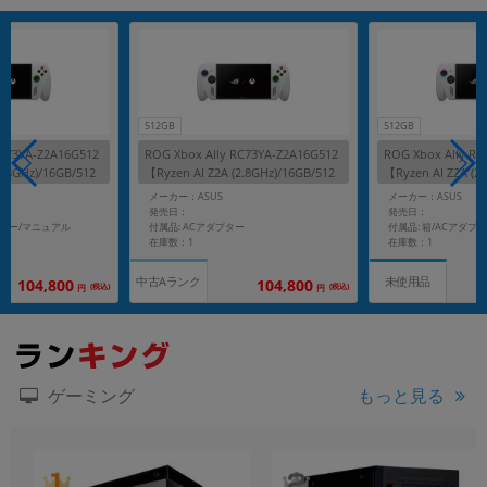
512GB
512GB
RC73YA-Z2A16G512
ROG Xbox Ally RC73YA-Z2A16G512
ROG Xbox Ally RC
2.8GHz)/16GB/512
【Ryzen AI Z2A (2.8GHz)/16GB/512
【Ryzen AI Z2A (2
Home】
GB SSD/Win11Home】
GB SSD/Win11H
メーカー：ASUS
メーカー：ASUS
発売日：
発売日：
プター/マニュアル
付属品: ACアダプター
在庫数：1
在庫数：1
中古Aランク
未使用品
104,800
104,800
(税込)
(税込)
円
円
もっと見る
ゲーミング