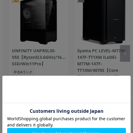
UNFINITY UNFR5L35-
iiyama PC LEVEL-M77M-
V5S【Ryzen5(3.6GHz)/16GB/512GB
147F-TT1XM ILeDEi-
SSD/Win11Pro】
M77M-147F-
TT1XM/4070S【Core
中古Aランク
i7(2.1GHz)/16GB/1TB
SSD/Win11Home】
1TB
未使用品
229,800
69,800
円
円
ROG Xbox Ally RC73YA-Z2A16G512【Ryzen AI Z2A
(2.8GHz)/16GB/512GB SSD/Win11Home】