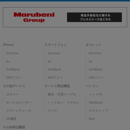
iPhone
スマートフォン
タブレット
docomo
docomo
docomo
au
au
au
SoftBank
SoftBank
SoftBank
SIMフリー
SIMフリー
SIMフリー
その他デバイス
デバイス周辺機器
パソコン
ガラケー
通信・充電ケーブル
ノートPC
モバイルルーター
ヘッドホン・イヤホン
MacBook
スマートウォッチ
ケース
デスクトップ
VR機器
Mac
その他周辺機器