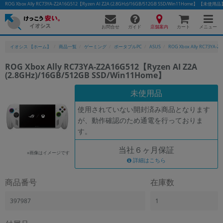
ROG Xbox Ally RC73YA-Z2A16G512【Ryzen AI Z2A (2.8GHz)/16GB/512GB SSD/Win11Hom
お問合せ
店舗案内
メニュー
ガイド
カート
イオシス 【ホーム】
商品一覧
ゲーミング
ポータブルPC
ASUS
ROG Xbox Ally RC73YA-Z
ROG Xbox Ally RC73YA-Z2A16G512【Ryzen AI Z2A
(2.8GHz)/16GB/512GB SSD/Win11Home】
未使用品
使用されていない開封済み商品となります
が、動作確認のため通電を行っておりま
す。
当社６ヶ月保証
※画像はイメージです
詳細はこちら
商品番号
在庫数
397987
1