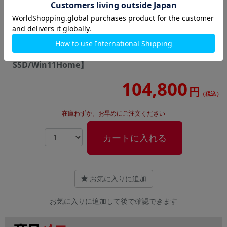
169,800
144,800
円
円
TUF Dash F15 FX516P FX516PM-I7G3060WBKS ムー
ンライトホワイト【Core i7(3.3GHz)/16GB/512GB
SSD/Win11Home】
104,800
円
（税込）
在庫わずか。お早めにご注文ください
カートに入れる
お気に入りに追加
お気に入りに追加して後で確認できます