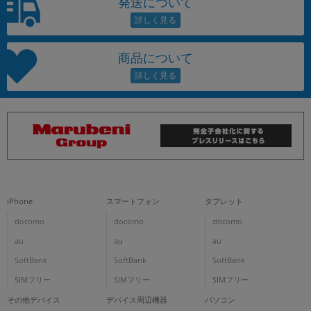
発送について
商品について
iPhone
スマートフォン
タブレット
docomo
docomo
docomo
au
au
au
SoftBank
SoftBank
SoftBank
SIMフリー
SIMフリー
SIMフリー
その他デバイス
デバイス周辺機器
パソコン