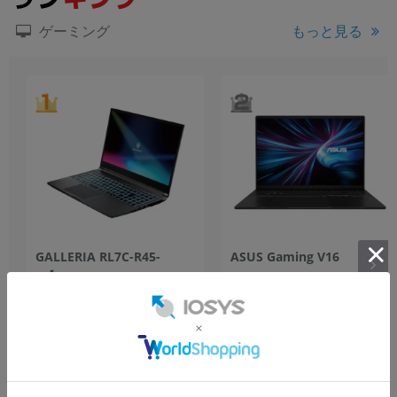
もっと見る
ゲーミング
GALLERIA RL7C-R45-
ASUS Gaming V16
4【Core
V3607VU V3607VU-
Ultra7(1.4GHz)/16GB/1TB
C7165R4050W【Core7(2.5G
SSD/Win11Home】
SSD/Win11Home】
1TB
中古Aランク
512GB
中古Bランク