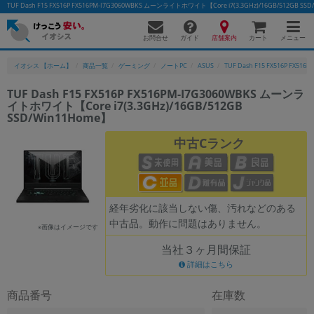
TUF Dash F15 FX516P FX516PM-I7G3060WBKS ムーンライトホワイト【Core i7(3.3GHz)/16GB/
お問合せ
店舗案内
メニュー
ガイド
カート
イオシス 【ホーム】
商品一覧
ゲーミング
ノートPC
ASUS
TUF Dash F15 FX516P FX516
TUF Dash F15 FX516P FX516PM-I7G3060WBKS ムーンラ
イトホワイト【Core i7(3.3GHz)/16GB/512GB
SSD/Win11Home】
中古Cランク
経年劣化に該当しない傷、汚れなどのある
中古品。動作に問題はありません。
※画像はイメージです
当社３ヶ月間保証
詳細はこちら
商品番号
在庫数