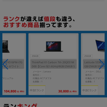
256GB
256GB
X516P FX516PM-I7G
ThinkPad X1 Carbon 7th 20QES1M
Latitude 5330【Cor
ムーンライトホワイト
D00【Core i5(1.6GHz)/8GB/256GB S
GB/256GB SSD/W
)/16GB/512GB SS
SD/Win11Pro】
メーカー：Lenovo
メーカー：DELL
発売日：
発売日：
プタ/マニュアル
付属品: ACアダプタ
付属品: ACアダプタ
在庫数：1
在庫数：1
中古Cランク
中古Cランク
104,800
30,800
(税込)
(税込)
円
円