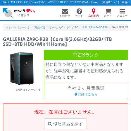
GALLERIA ZA9C-R38【Core i9(3.6GHz)/32GB/1TB SSD+8TB HDD/Win11Home】 【中古Bランク
お問合せ
店舗案内
メニュー
ガイド
カート
イオシス 【ホーム】
商品一覧
ゲーミング
デスクPC
GALLERIA ZA9C-R38
GALLERIA ZA9
GALLERIA ZA9C-R38【Core i9(3.6GHz)/32GB/1TB
SSD+8TB HDD/Win11Home】
中古Bランク
特に目立つ傷などがない中古品となります
が、経年劣化に該当する使用感が見られる
商品になります。
当社３ヶ月間保証
※画像はイメージです
詳細はこちら
現在、在庫はございません。
似た商品を探す