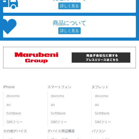
商品について
iPhone
スマートフォン
タブレット
docomo
docomo
docomo
au
au
au
SoftBank
SoftBank
SoftBank
SIMフリー
SIMフリー
SIMフリー
その他デバイス
デバイス周辺機器
パソコン