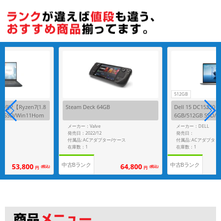
512GB
259JP【Ryzen7(1.8
Steam Deck 64GB
Dell 15 DC15250【C
GB SSD/Win11Hom
6GB/512GB SSD/
メーカー：Valve
メーカー：DELL
発売日：2022/12
発売日：
付属品: ACアダプター/ケース
付属品: ACアダプタ
在庫数：1
在庫数：1
中古Bランク
中古Bランク
53,800
64,800
(税込)
(税込)
円
円