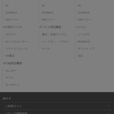
au
au
au
SoftBank
SoftBank
SoftBank
SIMフリー
SIMフリー
SIMフリー
その他デバイス
デバイス周辺機器
パソコン
ガラケー
通信・充電ケーブル
ノートPC
モバイルルーター
ヘッドホン・イヤホン
MacBook
スマートウォッチ
ケース
デスクトップ
VR機器
Mac
その他周辺機器
モニター
マウス
キーボード
ガイド
ご利用ガイド
メディア掲載情報