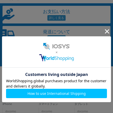
お支払い方法
発送について
商品について
iPhone
スマートフォン
タブレット
docomo
docomo
docomo