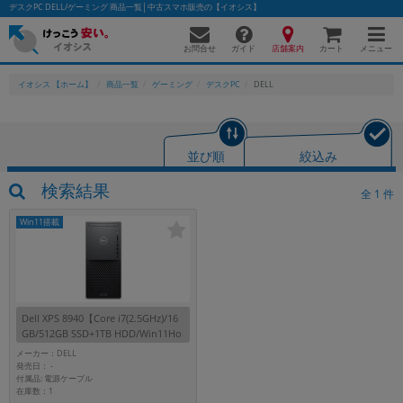
デスクPC DELL/ゲーミング 商品一覧│中古スマホ販売の【イオシス】
お問合せ
店舗案内
メニュー
ガイド
カート
イオシス 【ホーム】
商品一覧
ゲーミング
デスクPC
DELL
並び順
絞込み
検索結果
全
1
件
Win11搭載
Dell XPS 8940【Core i7(2.5GHz)/16
GB/512GB SSD+1TB HDD/Win11Ho
me】
メーカー：DELL
発売日：
-
付属品: 電源ケーブル
在庫数：1