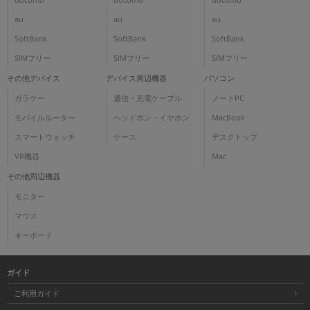
docomo
docomo
docomo
au
au
au
SoftBank
SoftBank
SoftBank
SIMフリー
SIMフリー
SIMフリー
その他デバイス
デバイス周辺機器
パソコン
ガラケー
通信・充電ケーブル
ノートPC
モバイルルーター
ヘッドホン・イヤホン
MacBook
スマートウォッチ
ケース
デスクトップ
VR機器
Mac
その他周辺機器
モニター
マウス
キーボード
ガイド
ご利用ガイド