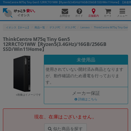
ThinkCentre M75q Tiny Gen5 12RRCTO1WW【Ryzen5(3.4GHz)/16GB/256GB SSD/Win11Ho
お問合せ
店舗案内
メニュー
ガイド
カート
イオシス 【ホーム】
商品一覧
デスクPC
デスクPC
Lenovo
ThinkCentre M75q Tiny Gen
ThinkCentre M75q Tiny Gen5
12RRCTO1WW【Ryzen5(3.4GHz)/16GB/256GB
SSD/Win11Home】
未使用品
使用されていない開封済み商品となります
が、動作確認のため通電を行っておりま
す。
メーカー保証
※画像はイメージです
詳細はこちら
現在、在庫はございません。
似た商品を探す