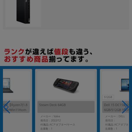
512GB
259JP【Ryzen7(1.8
Steam Deck 64GB
Dell 15 DC15250【C
GB SSD/Win11Hom
6GB/512GB SSD/
メーカー：Valve
メーカー：DELL
発売日：2022/12
発売日：
付属品: ACアダプター/ケース
付属品: ACアダプタ
在庫数：1
在庫数：1