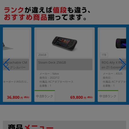
256GB
1TB
30 Detachable CM
Steam Deck 256GB
ROG Ally X RC72
0171 フォグシルバー
en Z1 Extreme(3.3
GHz)/8GB/64GB eM
SD/Win11Home】
メーカー：Valve
メーカー：ASUS
】【docomo版 SIM
発売日：2022/12
発売日：
付属品: ACアダプター/ケース
付属品: ACアダプター
付属品: デタッチャブルキーボード/ASUS USI Pen/スタンドカバー
在庫数：1
在庫数：1
中古Bランク
中古Bランク
36,800
69,800
(税込)
(税込)
円
円