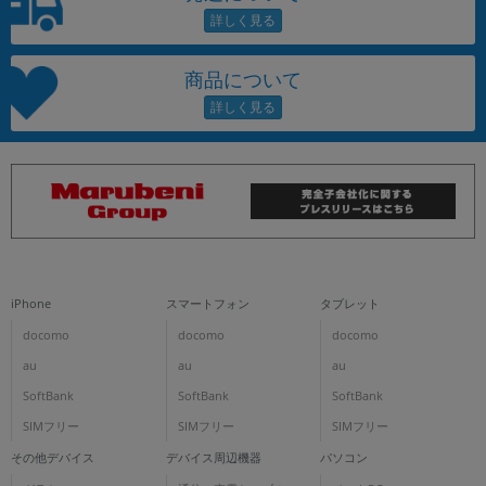
商品について
iPhone
スマートフォン
タブレット
docomo
docomo
docomo
au
au
au
SoftBank
SoftBank
SoftBank
SIMフリー
SIMフリー
SIMフリー
その他デバイス
デバイス周辺機器
パソコン