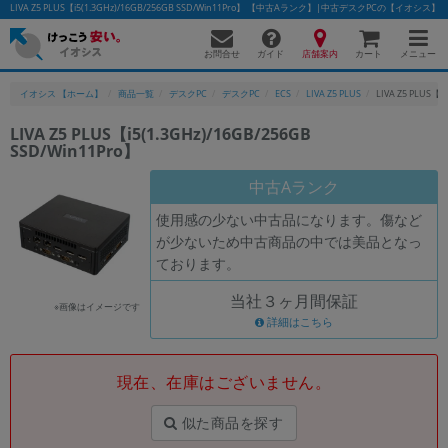
LIVA Z5 PLUS【i5(1.3GHz)/16GB/256GB SSD/Win11Pro】 【中古Aランク】|中古デスクPCの【イオシス】
お問合せ
店舗案内
メニュー
ガイド
カート
イオシス 【ホーム】
商品一覧
デスクPC
デスクPC
ECS
LIVA Z5 PLUS
LIVA Z5 PLUS【i
LIVA Z5 PLUS【i5(1.3GHz)/16GB/256GB
SSD/Win11Pro】
中古Aランク
使用感の少ない中古品になります。傷など
が少ないため中古商品の中では美品となっ
ております。
当社３ヶ月間保証
※画像はイメージです
詳細はこちら
現在、在庫はございません。
似た商品を探す