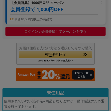
【会員特典】1000円OFF クーポン
~
会員登録で 1,000円OFF
容量
単価10,000円以上の商品で
~
ログイン / 会員登録してクーポンを使う
モニタサイズ
~
お届け住所と支払い方法を選択して今すぐ購入
価格
円 ～
円
発売日
未使用品
月 から
年
使用されていない開封済み商品となりますが、動作確認のため通
電を行っております。
月 まで
年