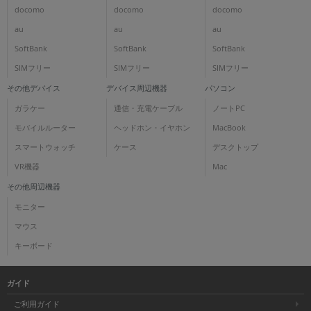
docomo
docomo
docomo
au
au
au
SoftBank
SoftBank
SoftBank
SIMフリー
SIMフリー
SIMフリー
その他デバイス
デバイス周辺機器
パソコン
ガラケー
通信・充電ケーブル
ノートPC
モバイルルーター
ヘッドホン・イヤホン
MacBook
スマートウォッチ
ケース
デスクトップ
VR機器
Mac
その他周辺機器
モニター
マウス
キーボード
ガイド
ご利用ガイド