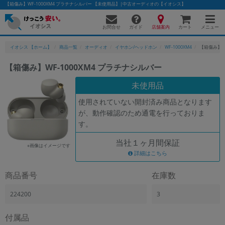
【箱傷み】WF-1000XM4 プラチナシルバー 【未使用品】|中古オーディオの【イオシス】
お問合せ
店舗案内
メニュー
ガイド
カート
イオシス 【ホーム】
商品一覧
オーディオ
イヤホン/ヘッドホン
WF-1000XM4
【箱傷み】WF
【箱傷み】WF-1000XM4 プラチナシルバー
かんたんパソコン検索に切り替える
未使用品
使用されていない開封済み商品となります
が、動作確認のため通電を行っておりま
フリーワード
す。
除外ワード
当社１ヶ月間保証
※画像はイメージです
人気の検索ワード：
Let's note
詳細はこちら
EliteBook
MacBook
カテゴリー
商品番号
在庫数
商品ジャンルの絞り込み
「スマートフォン」「タブレット」など
224200
3
シリーズ
付属品
商品シリーズ名・ブランド名の絞り込み。