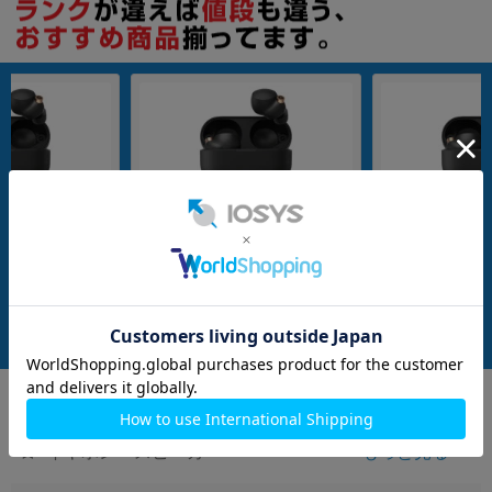
ブラック
WF-1000XM4 ブラック
【箱傷み】WF-100
メーカー：SONY
メーカー：SONY
発売日：
発売日：
付属品: 充電ケース
在庫数：7
在庫数：6
中古Bランク
未使用品
5,980
6,980
(税込)
(税込)
円
円
イヤホン・スピーカー
もっと見る