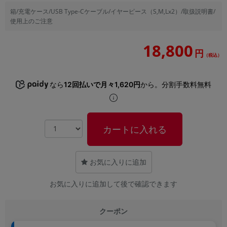
「iPhone」「Xperia」「Galaxy」など
箱/充電ケース/USB Type-Cケーブル/イヤーピース（S,M,Lx2）/取扱説明書/
メーカー
使用上のご注意
製造、販売メーカーの絞り込み
「Apple」「SONY」「SHARP」など
18,800
円
（税込）
機能・特徴
商品の搭載機能による絞り込み
「5G対応」「防水」「ワンセグ」など
なら
12回払いで月々1,620円
から。分割手数料無料
ドライブ
ドライブの絞り込み
ランク
カートに入れる
商品状態の絞り込み
「新品」「未使用」「中古」など
CPU
お気に入りに追加
CPUの絞り込み
お気に入りに追加して後で確認できます
OS
OSの絞り込み
クーポン
メモリ