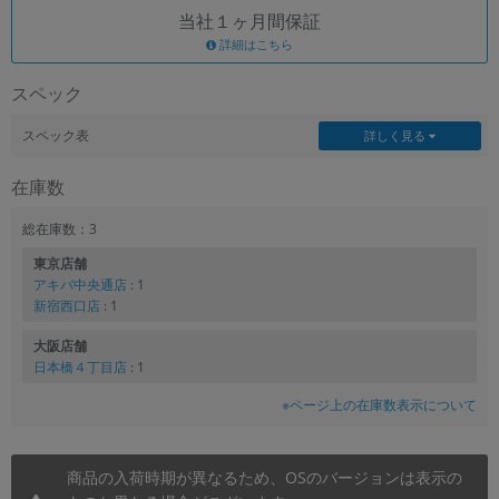
当社１ヶ月間保証
各項目のチェックボックスは「or検索」となります。
詳細はこちら
ただし機能別のみ「and検索」となります。
スペック
スペック表
詳しく見る
在庫数
総在庫数：3
東京店舗
アキバ中央通店
: 1
新宿西口店
: 1
大阪店舗
日本橋４丁目店
: 1
※ページ上の在庫数表示について
商品の入荷時期が異なるため、OSのバージョンは表示の