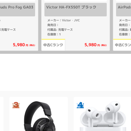
 Buds Pro Fog GA03
Victor HA-FX550T ブラック
AirPod
e
メーカー：Victor・JVC
メーカー：
発売日：
発売日：2
ス充電ケース
付属品: 充電ケース
在庫数：1
在庫数：
5,980
5,980
中古Cランク
中古Cラ
(税込)
(税込)
円
円