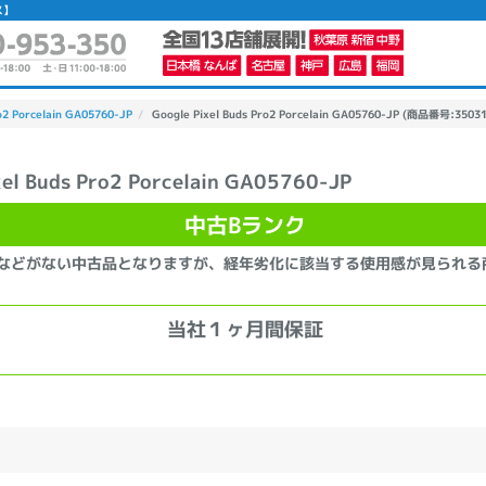
ス】
ro2 Porcelain GA05760-JP
Google Pixel Buds Pro2 Porcelain GA05760-JP (商品番号:35031
xel Buds Pro2 Porcelain GA05760-JP
かんたんパソコン検索に切り替える
中古Bランク
などがない中古品となりますが、経年劣化に該当する使用感が見られる
カテゴリー
商品ジャンルの絞り込み
当社１ヶ月間保証
ノートPC
デスクPC
モニター
メーカー