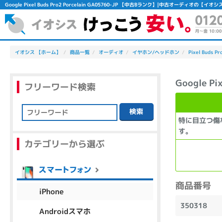
Google Pixel Buds Pro2 Porcelain GA05760-JP 【中古Bランク】|中古オーディオの【イオシ
イオシス 【ホーム】
商品一覧
オーディオ
イヤホン/ヘッドホン
Pixel Buds P
Google Pi
フリーワード検索
検索
特に目立つ傷
フリーワード
す。
カテゴリーから選ぶ
除外ワード
人気の検索ワード：
Let's note
EliteBook
MacBook
商品番号
iPhone
350318
Androidスマホ
シリーズ