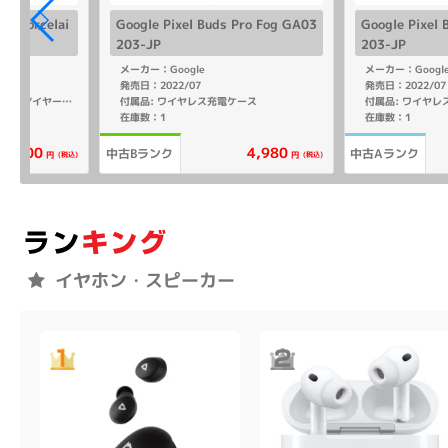
o2 Porcelai
Google Pixel Buds Pro Fog GA03
Google Pixel
203-JP
203-JP
メーカー：Google
メーカー：Googl
発売日：2022/07
発売日：2022/07
付属品: ワイヤレス充電ケース
付属品: ワイヤレ
付属品: 箱/ワイヤレス充電ケース/イヤーチップ(XS/S/M/L)/クイックスタートガイド
在庫数：1
在庫数：1
15,800
4,980
中古Bランク
中古Aランク
(税込)
(税込)
円
円
イヤホン・スピーカー