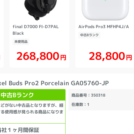
final D7000 FI-D7PAL
AirPods Pro3 MFHP4J/A
Black
中古Bランク
未使用品
268,800
28,800
円
円
円
xel Buds Pro2 Porcelain GA05760-JP
中古Bランク
商品番号
：350318
在庫数
：1
などがない中古品となりますが、経
する使用感が見られる商品になりま
当社１ヶ月間保証