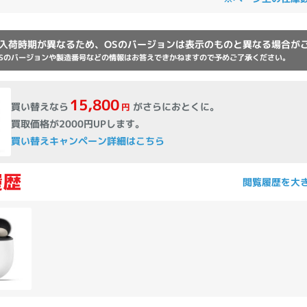
Core i7
Core i5
Core i3
そ
入荷時期が異なるため、OSのバージョンは表示のものと異なる場合が
Sのバージョンや製造番号などの情報はお答えできかねますので予めご了承ください。
メモリ
15,800
~
買い替えなら
がさらにおとくに。
円
omeOS
その他
買取価格が2000円UPします。
買い替えキャンペーン詳細はこちら
モニタサイズ
~
閲覧履歴を大
発売日
月
年
月
年