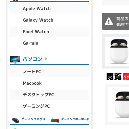
アウトレット
Apple Watch
商品の
Galaxy Watch
個別にO
Pixel Watch
OS
OSの絞り込み
Garmin
Chr
Win 11
Win 10
MacOS
Win 7
Win 8
容量
ノートPC
~
Macbook
デスクトップPC
価格
ゲーミングPC
円 ～
円