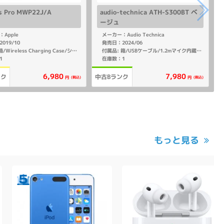
s Pro MWP22J/A
audio-technica ATH-S300BT ベ
ージュ
Apple
メーカー：Audio Technica
019/10
発売日：2024/06
付属品: 箱/Wireless Charging Case/シリコーン製イヤーチップ(S,Lサイズ)/Lightning - USB-Cケーブル/マニュアル
付属品: 箱/USBケーブル/1.2mマイク内蔵リモコン付きコード(φ3.5mm金メッキ4極ステレオミニプラグ／L型)/取扱説明書
1
在庫数：1
6,980
7,980
ンク
中古Bランク
(税込)
(税込)
円
円
もっと見る