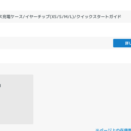
製造、販売メーカーの絞り込み
Pana
TOSHIBA
Apple
SONY
VAIO
ス充電ケース/イヤーチップ(XS/S/M/L)/クイックスタートガイド
Asus
HP
詳
ドライブ
ドライブの絞り込み
DVD-マルチ
BD-ROM
BD−R
DVDスーパーマルチ
その他
1
CPU
CPUの絞り込み
Apple M1
Apple M2
ンク
Cランク
Ryzen 9
※ページ上の在庫