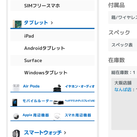
付属品
SIMフリースマホ
商品シリーズ名・ブランド名の絞り込み。
Let's note
dynabook
Thinkpad
LAVIE
FMV
箱/ワイヤレ
macbook
Inspiron
aspire
スペック
iPad
スペック表
Androidタブレット
機能・特徴
在庫数
Surface
商品の搭載機能による絞り込み
Windowsタブレット
総在庫数：1
Webカメラ内蔵
大阪店舗
なんば店
: 
ランク
商品状態の絞り込み
新品/未使用
Aランク
Bラ
未使用
中古
新品