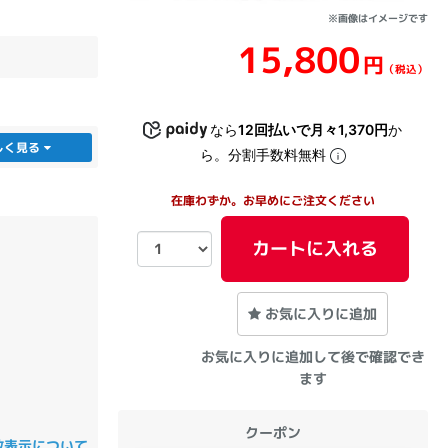
※画像はイメージです
15,800
sonic
FUJITSU
Lenovo
円
（税込）
なら
12回払いで月々1,370円
か
しく見る
ら。分割手数料無料
在庫わずか。お早めにご注文ください
DVD-ROM
DVD±RW
カートに入れる
お気に入りに追加
お気に入りに追加して後で確認でき
ます
Ryzen 7
Ryzen 5
Core i9
クーポン
数表示について