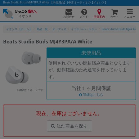
Beats Studio Buds MJ4Y3PA/A White 【未使用品】|中古オーディオの【イオシス】
お問合せ
店舗案内
メニュー
ガイド
カート
イオシス 【ホーム】
商品一覧
オーディオ
イヤホン/ヘッドホン
Beats Studio Buds MJ4Y3PA/
Beats Studio Buds MJ4Y3PA/A White
かんたんパソコン検索に切り替える
未使用品
使用されていない開封済み商品となります
が、動作確認のため通電を行っておりま
フリーワード
す。
除外ワード
当社１ヶ月間保証
※画像はイメージです
人気の検索ワード：
Let's note
詳細はこちら
EliteBook
MacBook
カテゴリー
現在、在庫はございません。
商品ジャンルの絞り込み
「スマートフォン」「タブレット」など
似た商品を探す
シリーズ
商品シリーズ名・ブランド名の絞り込み。