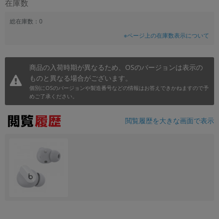
在庫数
~
総在庫数：0
※ページ上の在庫数表示について
容量
~
商品の入荷時期が異なるため、OSのバージョンは表示の
モニタサイズ
ものと異なる場合がございます。
個別にOSのバージョンや製造番号などの情報はお答えできかねますので予
~
めご了承ください。
価格
閲覧履歴を大きな画面で表示
円 ～
円
発売日
月 から
年
月 まで
年