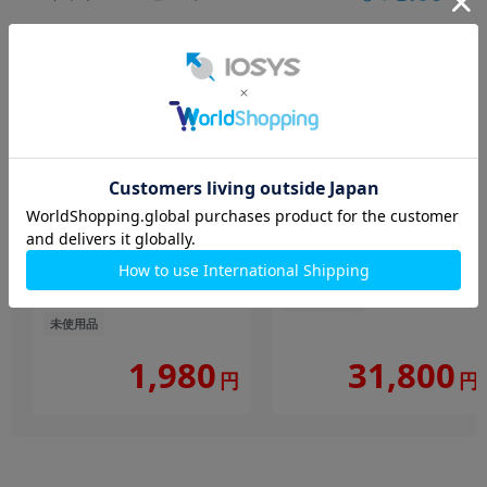
final×REB GEAR01 ブラッ
AirPods Pro3 MFHP4J/A
ク RE-GEAR-01
中古Aランク
未使用品
1,980
31,800
円
円