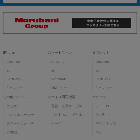
iPhone
スマートフォン
タブレット
docomo
docomo
docomo
au
au
au
SoftBank
SoftBank
SoftBank
SIMフリー
SIMフリー
SIMフリー
その他デバイス
デバイス周辺機器
パソコン
ガラケー
通信・充電ケーブル
ノートPC
モバイルルーター
ヘッドホン・イヤホン
MacBook
スマートウォッチ
ケース
デスクトップ
VR機器
Mac