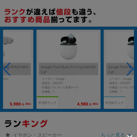
各項目のチェックボックスは「or検索」となります。
ただし機能別のみ「and検索」となります。
ds MJ4Y3PA/A Whit
Google Pixel Buds Pro Fog GA0320
Google Pixel Bud
3-JP
3-JP
r.dre
メーカー：Google
メーカー：Google
発売日：2022/07
発売日：2022/07
付属品: ワイヤレス充電ケース
付属品: ワイヤレス充
在庫数：1
在庫数：1
中古Bランク
中古Aランク
5,980
4,980
(税込)
(税込)
円
円
イヤホン・スピーカー
もっと見る