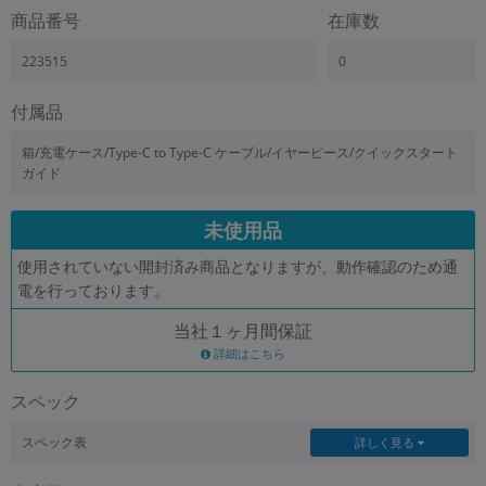
「iPhone」「Xperia」「Galaxy」など
商品番号
在庫数
メーカー
223515
0
製造、販売メーカーの絞り込み
「Apple」「SONY」「SHARP」など
付属品
機能・特徴
商品の搭載機能による絞り込み
箱/充電ケース/Type-C to Type-C ケーブル/イヤーピース/クイックスタート
「5G対応」「防水」「ワンセグ」など
ガイド
ドライブ
未使用品
ドライブの絞り込み
使用されていない開封済み商品となりますが、動作確認のため通
ランク
電を行っております。
商品状態の絞り込み
「新品」「未使用」「中古」など
当社１ヶ月間保証
CPU
詳細はこちら
CPUの絞り込み
スペック
OS
OSの絞り込み
スペック表
詳しく見る
メモリ