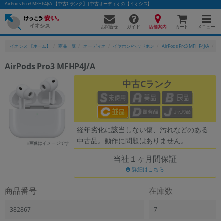
AirPods Pro3 MFHP4J/A 【中古Cランク】|中古オーディオの【イオシス】
お問合せ
店舗案内
メニュー
ガイド
カート
イオシス 【ホーム】
商品一覧
オーディオ
イヤホン/ヘッドホン
AirPods Pro3 MFHP4J/A
A
AirPods Pro3 MFHP4J/A
かんたんパソコン検索に切り替える
中古Cランク
フリーワード
経年劣化に該当しない傷、汚れなどのある
除外ワード
中古品。動作に問題はありません。
※画像はイメージです
人気の検索ワード：
Let's note
EliteBook
MacBook
当社１ヶ月間保証
カテゴリー
詳細はこちら
商品ジャンルの絞り込み
「スマートフォン」「タブレット」など
商品番号
在庫数
シリーズ
382867
7
商品シリーズ名・ブランド名の絞り込み。