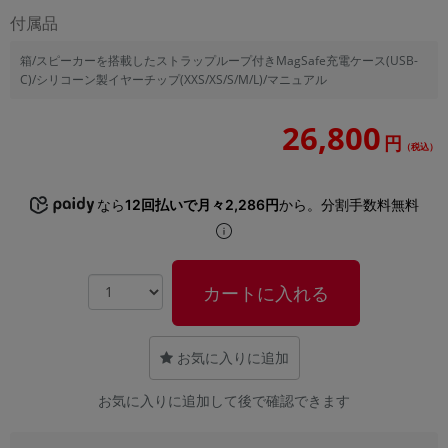
「iPhone」「Xperia」「Galaxy」など
付属品
メーカー
箱/スピーカーを搭載したストラップループ付きMagSafe充電ケース(USB-
製造、販売メーカーの絞り込み
「Apple」「SONY」「SHARP」など
C)/シリコーン製イヤーチップ(XXS/XS/S/M/L)/マニュアル
機能・特徴
26,800
商品の搭載機能による絞り込み
円
（税込）
「5G対応」「防水」「ワンセグ」など
ドライブ
なら
12回払いで月々2,286円
から。分割手数料無料
ドライブの絞り込み
ランク
商品状態の絞り込み
「新品」「未使用」「中古」など
カートに入れる
CPU
CPUの絞り込み
お気に入りに追加
OS
お気に入りに追加して後で確認できます
OSの絞り込み
メモリ