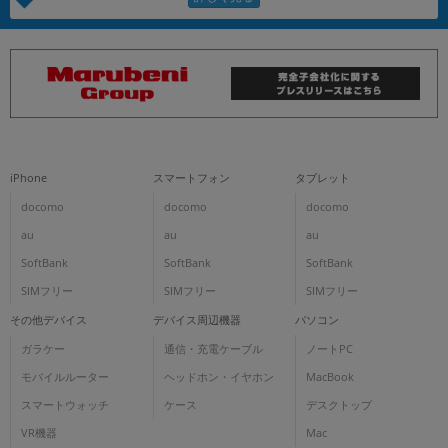
iPhone
スマートフォン
タブレット
docomo
docomo
docomo
au
au
au
SoftBank
SoftBank
SoftBank
SIMフリー
SIMフリー
SIMフリー
その他デバイス
デバイス周辺機器
パソコン
ガラケー
通信・充電ケーブル
ノートPC
モバイルルーター
ヘッドホン・イヤホン
MacBook
スマートウォッチ
ケース
デスクトップ
VR機器
Mac