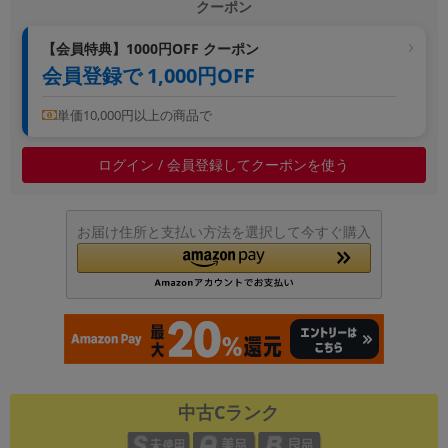
クーポン
~
【会員特典】1000円OFF クーポン
会員登録で 1,000円OFF
容量
~
単価10,000円以上の商品で
モニタサイズ
ログイン / 会員登録してクーポンを使う
~
お届け住所と支払い方法を選択して今すぐ購入
価格
円 ～
円
発売日
月 から
年
中古Cランク
月 まで
年