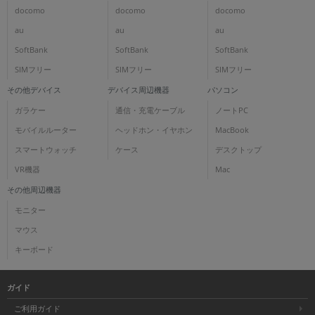
docomo
docomo
docomo
au
au
au
SoftBank
SoftBank
SoftBank
SIMフリー
SIMフリー
SIMフリー
その他デバイス
デバイス周辺機器
パソコン
ガラケー
通信・充電ケーブル
ノートPC
モバイルルーター
ヘッドホン・イヤホン
MacBook
スマートウォッチ
ケース
デスクトップ
VR機器
Mac
その他周辺機器
モニター
マウス
キーボード
ガイド
ご利用ガイド