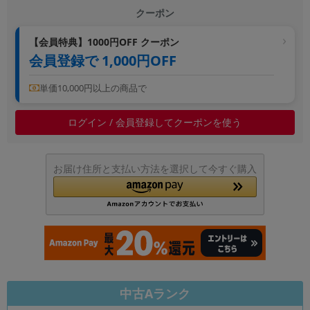
クーポン
~
【会員特典】1000円OFF クーポン
容量
会員登録で 1,000円OFF
~
単価10,000円以上の商品で
モニタサイズ
ログイン / 会員登録してクーポンを使う
~
価格
お届け住所と支払い方法を選択して今すぐ購入
円 ～
円
発売日
月 から
年
中古Aランク
月 まで
年