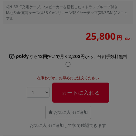
「iPhone」「Xperia」「Galaxy」など
箱/USB-C充電ケーブル/スピーカーを搭載したストラップループ付き
メーカー
MagSafe充電ケース(USB-C)/シリコーン製イヤーチップ(XS/S/M/L)/マニュ
アル
製造、販売メーカーの絞り込み
「Apple」「SONY」「SHARP」など
25,800
機能・特徴
円
（税込）
商品の搭載機能による絞り込み
「5G対応」「防水」「ワンセグ」など
なら
12回払いで月々2,203円
から。分割手数料無料
ドライブ
ドライブの絞り込み
ランク
在庫わずか。お早めにご注文ください
商品状態の絞り込み
「新品」「未使用」「中古」など
カートに入れる
CPU
CPUの絞り込み
お気に入りに追加
OS
OSの絞り込み
お気に入りに追加して後で確認できます
メモリ