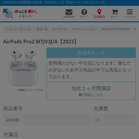
AirPods Pro2 MTJV3J/A【2023】 【中古Aランク】|中古オーディオの【イオシス】
お問合せ
店舗案内
メニュー
ガイド
カート
イオシス 【ホーム】
商品一覧
オーディオ
イヤホン/ヘッドホン
AirPods Pro2 MTJV3J/A
Ai
AirPods Pro2 MTJV3J/A【2023】
かんたんパソコン検索に切り替える
中古Aランク
使用感の少ない中古品になります。傷など
が少ないため中古商品の中では美品となっ
フリーワード
ております。
除外ワード
当社１ヶ月間保証
※画像はイメージです
人気の検索ワード：
Let's note
詳細はこちら
EliteBook
MacBook
カテゴリー
商品番号
在庫数
商品ジャンルの絞り込み
「スマートフォン」「タブレット」など
280398
2
シリーズ
付属品
商品シリーズ名・ブランド名の絞り込み。