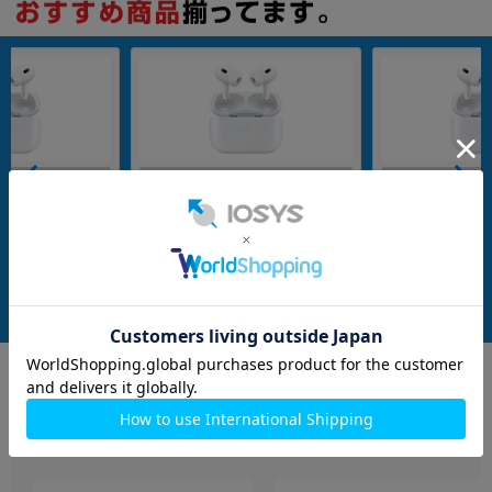
TJV3J/A【2023】
AirPods Pro2 MTJV3J/A【2023】
AirPods Pro2 MT
メーカー：Apple
メーカー：Apple
発売日：2023/09
発売日：2023/09
付属品: MagSafe充電ケ
付属品: 箱/USB-C充電ケーブル/スピーカーを搭載したストラップループ付きMagSafe充電ケース(USB-C)/シリコーン製イヤーチップ(XS/S/M/L)/マニュアル
付属品: スピーカーを搭載したストラップループ付きMagSafe充電ケース(USB-C)
在庫数：18
在庫数：16
中古Cランク
中古Bランク
22,800
18,800
(税込)
(税込)
円
円
イヤホン・スピーカー
もっと見る