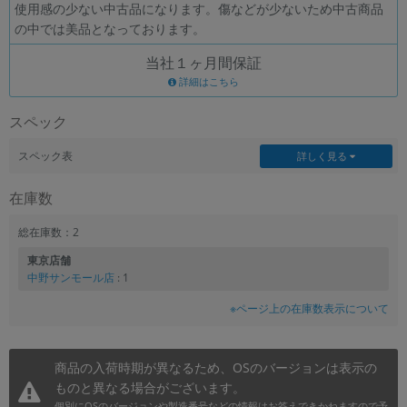
使用感の少ない中古品になります。傷などが少ないため中古商品
の中では美品となっております。
各項目のチェックボックスは「or検索」となります。
ただし機能別のみ「and検索」となります。
当社１ヶ月間保証
詳細はこちら
スペック
スペック表
詳しく見る
在庫数
総在庫数：2
東京店舗
中野サンモール店
: 1
※ページ上の在庫数表示について
商品の入荷時期が異なるため、OSのバージョンは表示の
ものと異なる場合がございます。
個別にOSのバージョンや製造番号などの情報はお答えできかねますので予