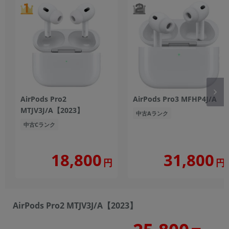
AirPods Pro2
AirPods Pro3 MFHP4J/A
MTJV3J/A【2023】
中古Aランク
中古Cランク
18,800
31,800
円
円
AirPods Pro2 MTJV3J/A【2023】