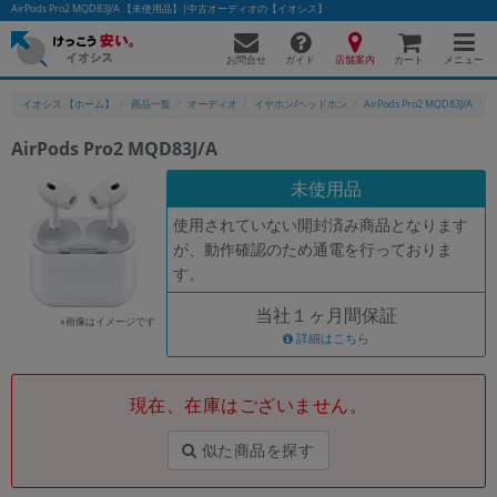
AirPods Pro2 MQD83J/A 【未使用品】|中古オーディオの【イオシス】
お問合せ
店舗案内
メニュー
ガイド
カート
イオシス 【ホーム】
商品一覧
オーディオ
イヤホン/ヘッドホン
AirPods Pro2 MQD83J/A
A
AirPods Pro2 MQD83J/A
かんたんパソコン検索に切り替える
未使用品
使用されていない開封済み商品となります
が、動作確認のため通電を行っておりま
フリーワード
す。
除外ワード
当社１ヶ月間保証
※画像はイメージです
人気の検索ワード：
Let's note
詳細はこちら
EliteBook
MacBook
カテゴリー
現在、在庫はございません。
商品ジャンルの絞り込み
「スマートフォン」「タブレット」など
似た商品を探す
シリーズ
商品シリーズ名・ブランド名の絞り込み。