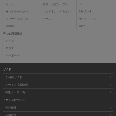
ガラケー
通信・充電ケーブル
ノートPC
モバイルルーター
ヘッドホン・イヤホン
MacBook
スマートウォッチ
ケース
デスクトップ
VR機器
Mac
その他周辺機器
モニター
マウス
キーボード
ガイド
ご利用ガイド
メディア掲載情報
特集ページ一覧
イオシスについて
会社概要
店舗案内