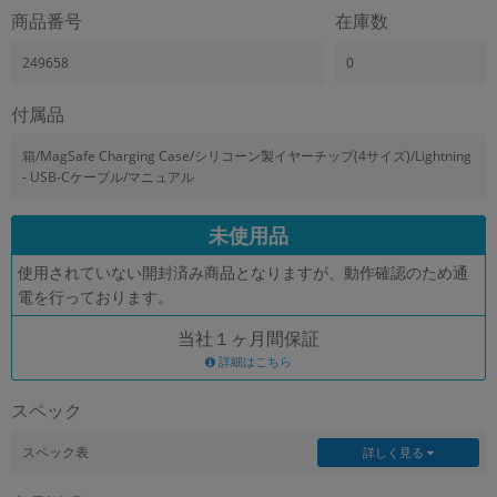
「iPhone」「Xperia」「Galaxy」など
商品番号
在庫数
メーカー
249658
0
製造、販売メーカーの絞り込み
「Apple」「SONY」「SHARP」など
付属品
機能・特徴
商品の搭載機能による絞り込み
箱/MagSafe Charging Case/シリコーン製イヤーチップ(4サイズ)/Lightning
「5G対応」「防水」「ワンセグ」など
- USB-Cケーブル/マニュアル
ドライブ
未使用品
ドライブの絞り込み
使用されていない開封済み商品となりますが、動作確認のため通
ランク
電を行っております。
商品状態の絞り込み
「新品」「未使用」「中古」など
当社１ヶ月間保証
CPU
詳細はこちら
CPUの絞り込み
スペック
OS
OSの絞り込み
スペック表
詳しく見る
メモリ