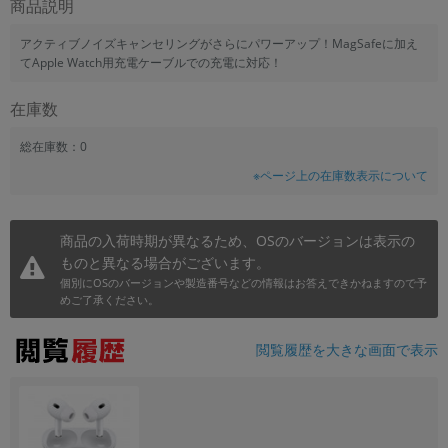
商品説明
~
アクティブノイズキャンセリングがさらにパワーアップ！MagSafeに加え
てApple Watch用充電ケーブルでの充電に対応！
容量
~
在庫数
総在庫数：0
モニタサイズ
※ページ上の在庫数表示について
~
商品の入荷時期が異なるため、OSのバージョンは表示の
価格
ものと異なる場合がございます。
円 ～
円
個別にOSのバージョンや製造番号などの情報はお答えできかねますので予
めご了承ください。
閲覧履歴を大きな画面で表示
発売日
月 から
年
月 まで
年