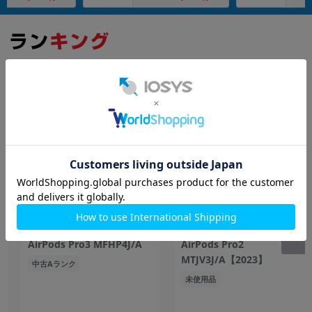
イヤホン・スピーカー
もっと見る
AirPods Pro3 MFHP4J/A
AirPods Pro2
MTJV3J/A【2023】
中古Aランク
未使用品