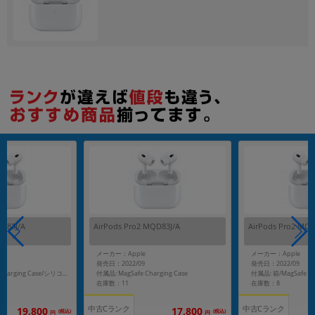
各項目のチェックボックスは「or検索」となります。
ただし機能別のみ「and検索」となります。
QD83J/A
AirPods Pro2 MQD83J/A
AirPods Pro2 MQD
メーカー：Apple
メーカー：Apple
発売日：2022/09
発売日：2022/09
付属品: MagSafe Charging Case
付属品: 箱/MagSafe Charging Case/シリコーン製イヤーチップ(4サイズ)/Lightning - USB-Cケーブル/マニュアル
在庫数：11
在庫数：8
中古Cランク
中古Cランク
19,800
17,800
(税込)
(税込)
円
円