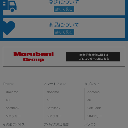
発送について
商品について
iPhone
スマートフォン
タブレット
docomo
docomo
docomo
au
au
au
SoftBank
SoftBank
SoftBank
SIMフリー
SIMフリー
SIMフリー
その他デバイス
デバイス周辺機器
パソコン