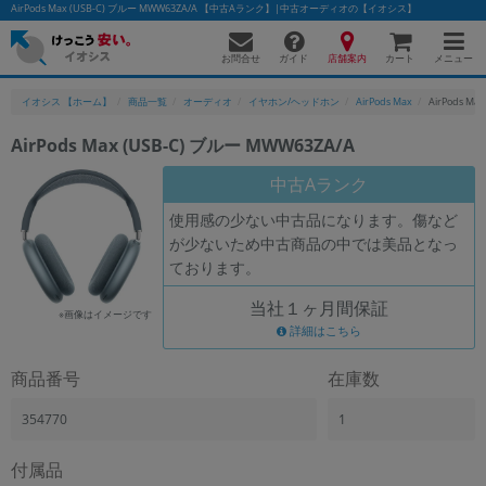
AirPods Max (USB-C) ブルー MWW63ZA/A 【中古Aランク】|中古オーディオの【イオシス】
お問合せ
店舗案内
メニュー
ガイド
カート
イオシス 【ホーム】
商品一覧
オーディオ
イヤホン/ヘッドホン
AirPods Max
AirPods Ma
AirPods Max (USB-C) ブルー MWW63ZA/A
かんたんパソコン検索に切り替える
中古Aランク
使用感の少ない中古品になります。傷など
が少ないため中古商品の中では美品となっ
フリーワード
ております。
除外ワード
当社１ヶ月間保証
※画像はイメージです
人気の検索ワード：
Let's note
詳細はこちら
EliteBook
MacBook
カテゴリー
商品番号
在庫数
商品ジャンルの絞り込み
「スマートフォン」「タブレット」など
354770
1
シリーズ
付属品
商品シリーズ名・ブランド名の絞り込み。