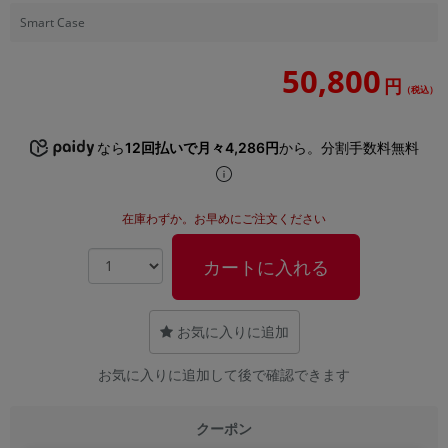
「iPhone」「Xperia」「Galaxy」など
Smart Case
メーカー
製造、販売メーカーの絞り込み
50,800
「Apple」「SONY」「SHARP」など
円
（税込）
機能・特徴
商品の搭載機能による絞り込み
なら
12回払いで月々4,286円
から。分割手数料無料
「5G対応」「防水」「ワンセグ」など
ドライブ
ドライブの絞り込み
在庫わずか。お早めにご注文ください
ランク
カートに入れる
商品状態の絞り込み
「新品」「未使用」「中古」など
CPU
お気に入りに追加
CPUの絞り込み
お気に入りに追加して後で確認できます
OS
OSの絞り込み
クーポン
メモリ