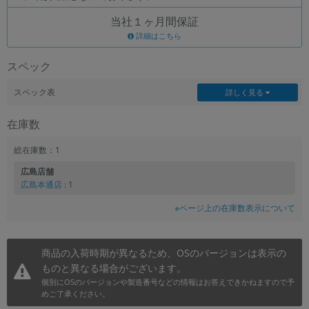
当社１ヶ月間保証
各項目のチェックボックスは「or検索」となります。
ただし機能別のみ「and検索」となります。
詳細はこちら
スペック
スペック表
詳しく見る
在庫数
総在庫数：1
広島店舗
広島本通店
: 1
※ページ上の在庫数表示について
商品の入荷時期が異なるため、OSのバージョンは表示の
ものと異なる場合がございます。
個別にOSのバージョンや製造番号などの情報はお答えできかねますので予
めご了承ください。