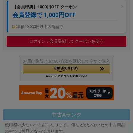
~
【会員特典】1000円OFF クーポン
会員登録で 1,000円OFF
容量
単価10,000円以上の商品で
~
ログイン / 会員登録してクーポンを使う
モニタサイズ
~
お届け住所と支払い方法を選択して今すぐ購入
価格
円 ～
円
発売日
中古Aランク
月 から
年
使用感の少ない中古品になります。傷などが少ないため中古商品
月 まで
年
の中では美品となっております。