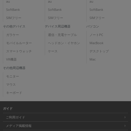
au
au
au
SoftBank
SoftBank
SoftBank
SIMフリー
SIMフリー
SIMフリー
その他デバイス
デバイス周辺機器
パソコン
ガラケー
通信・充電ケーブル
ノートPC
モバイルルーター
ヘッドホン・イヤホン
MacBook
スマートウォッチ
ケース
デスクトップ
VR機器
Mac
その他周辺機器
モニター
マウス
キーボード
ガイド
ご利用ガイド
メディア掲載情報