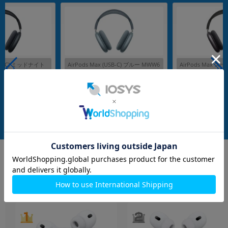
(USB-C) ミッドナイト
AirPods Max (USB-C) ブルー MWW6
AirPods Max 
3ZA/A
3J/A
メーカー：Apple
メーカー：Apple
発売日：2024/09
発売日：2020/12
付属品: Smart Case
付属品: 箱/Smart Case/USB-C充電ケーブル/マニュアル
付属品: 箱/Smart Case/USB-C充電ケーブル/マニュアル
在庫数：5
在庫数：4
中古Aランク
中古Bランク
50,800
50,800
(税込)
(税込)
円
円
イヤホン・スピーカー
もっと見る