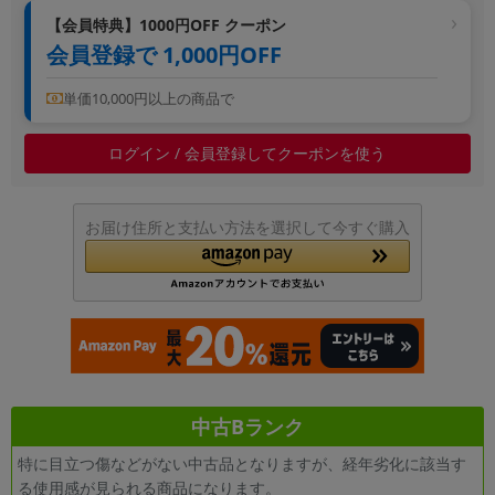
~
【会員特典】1000円OFF クーポン
会員登録で 1,000円OFF
容量
単価10,000円以上の商品で
~
ログイン / 会員登録してクーポンを使う
モニタサイズ
~
お届け住所と支払い方法を選択して今すぐ購入
価格
円 ～
円
発売日
中古Bランク
月 から
年
特に目立つ傷などがない中古品となりますが、経年劣化に該当す
月 まで
年
る使用感が見られる商品になります。