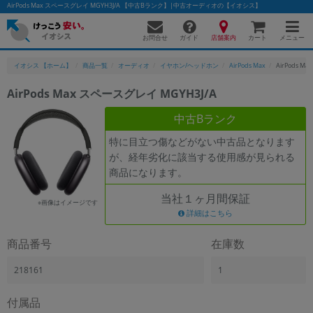
AirPods Max スペースグレイ MGYH3J/A 【中古Bランク】|中古オーディオの【イオシス】
お問合せ
店舗案内
メニュー
ガイド
カート
イオシス 【ホーム】
商品一覧
オーディオ
イヤホン/ヘッドホン
AirPods Max
AirPods M
AirPods Max スペースグレイ MGYH3J/A
かんたんパソコン検索に切り替える
中古Bランク
特に目立つ傷などがない中古品となります
が、経年劣化に該当する使用感が見られる
フリーワード
商品になります。
除外ワード
当社１ヶ月間保証
※画像はイメージです
人気の検索ワード：
Let's note
詳細はこちら
EliteBook
MacBook
カテゴリー
商品番号
在庫数
商品ジャンルの絞り込み
「スマートフォン」「タブレット」など
218161
1
シリーズ
付属品
商品シリーズ名・ブランド名の絞り込み。