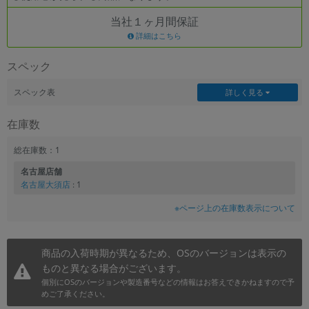
当社１ヶ月間保証
各項目のチェックボックスは「or検索」となります。
ただし機能別のみ「and検索」となります。
詳細はこちら
スペック
スペック表
詳しく見る
在庫数
総在庫数：1
名古屋店舗
名古屋大須店
: 1
※ページ上の在庫数表示について
商品の入荷時期が異なるため、OSのバージョンは表示の
ものと異なる場合がございます。
個別にOSのバージョンや製造番号などの情報はお答えできかねますので予
めご了承ください。