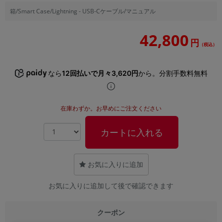
「iPhone」「Xperia」「Galaxy」など
箱/Smart Case/Lightning - USB-Cケーブル/マニュアル
メーカー
製造、販売メーカーの絞り込み
42,800
「Apple」「SONY」「SHARP」など
円
（税込）
機能・特徴
商品の搭載機能による絞り込み
なら
12回払いで月々3,620円
から。分割手数料無料
「5G対応」「防水」「ワンセグ」など
ドライブ
ドライブの絞り込み
在庫わずか。お早めにご注文ください
ランク
カートに入れる
商品状態の絞り込み
「新品」「未使用」「中古」など
CPU
お気に入りに追加
CPUの絞り込み
お気に入りに追加して後で確認できます
OS
OSの絞り込み
クーポン
メモリ