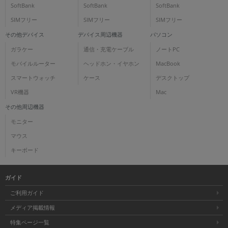
SoftBank
SoftBank
SoftBank
SIMフリー
SIMフリー
SIMフリー
その他デバイス
デバイス周辺機器
パソコン
ガラケー
通信・充電ケーブル
ノートPC
モバイルルーター
ヘッドホン・イヤホン
MacBook
スマートウォッチ
ケース
デスクトップ
VR機器
Mac
その他周辺機器
モニター
マウス
キーボード
ガイド
ご利用ガイド
メディア掲載情報
特集ページ一覧