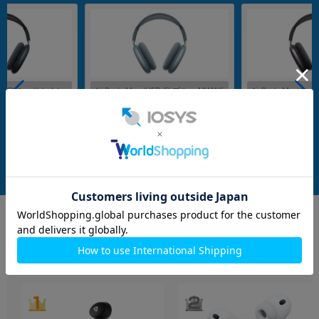
(USB-C) ミッドナイト
AirPods Max (USB-C) ブルー MWW6
AirPods Max 
3ZA/A
3J/A
メーカー：Apple
メーカー：Apple
発売日：2024/09
発売日：2020/12
付属品: Smart Case
付属品: 箱/Smart Case/USB-C充電ケーブル/マニュアル
付属品: 箱/Smart Case/USB-C充電ケーブル/マニュアル
在庫数：5
在庫数：4
中古Aランク
中古Bランク
52,800
52,800
(税込)
(税込)
円
円
イヤホン・スピーカー
もっと見る