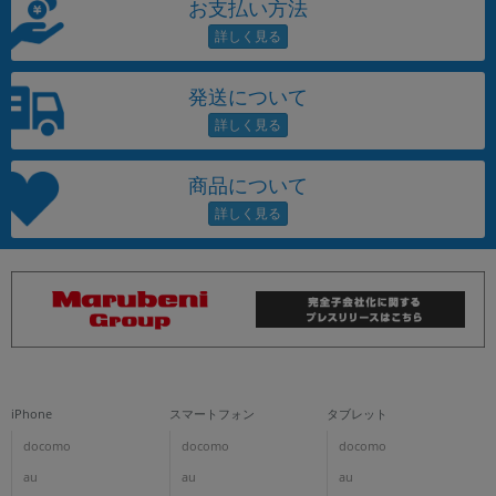
お支払い方法
発送について
商品について
iPhone
スマートフォン
タブレット
docomo
docomo
docomo
au
au
au